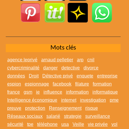
Mots clés
agence leprivé
arnaud pelletier
arp
cnil
cybercriminalité
danger
detective
divorce
données
Droit
Détective privé
enquete
entreprise
espion
espionnage
facebook
filature
formation
france
gsm
ie
influence
information
informatique
Intelligence économique
internet
investigation
pme
preuve
protection
Renseignement
risque
Réseaux sociaux
salarié
strategie
surveillance
sécurité
tpe
téléphone
usa
Veille
vie privée
vol