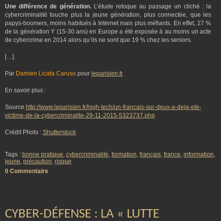
Une différence de génération.
L’étude retoque au passage un cliché : la
cybercriminalité touche plus la jeune génération, plus connectée, que les
papys-boomers, moins habitués à Internet mais plus méfiants. En effet, 27 %
de la génération Y (15-30 ans) en Europe a été exposée à au moins un acte
de cybercrime en 2014 alors qu’ils ne sont que 19 % chez les seniors.
[…]
Par
Damien Licata Caruso
pour
leparisien.fr
En savoir plus :
Source
http://www.leparisien.fr/high-tech/un-francais-sur-deux-a-deja-ete-
victime-de-la-cybercriminalite-29-11-2015-5323737.php
Crédit Photo :
Shutterstock
Tags :
bonne pratique
,
cybercriminalité
,
formation
,
français
,
france
,
information
,
jeune
,
précaution
,
risque
0 Commentaire
CYBER-DÉFENSE : LA « LUTTE