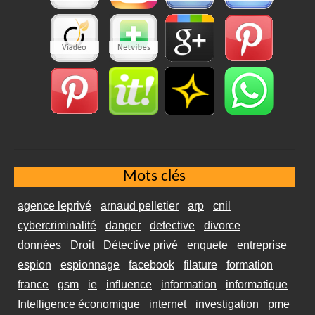
Mots clés
agence leprivé
arnaud pelletier
arp
cnil
cybercriminalité
danger
detective
divorce
données
Droit
Détective privé
enquete
entreprise
espion
espionnage
facebook
filature
formation
france
gsm
ie
influence
information
informatique
Intelligence économique
internet
investigation
pme