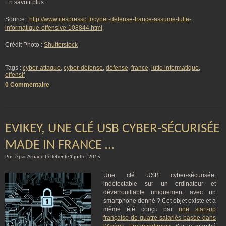
En savoir plus :
Source :
http://www.itespresso.fr/cyber-defense-france-assume-lutte-
informatique-offensive-108844.html
Crédit Photo :
Shutterstock
Tags :
cyber-attaque
,
cyber-défense
,
défense
,
france
,
lutte informatique
,
offensif
0 Commentaire
EVIKEY, UNE CLÉ USB CYBER-SÉCURISÉE
MADE IN FRANCE …
Posté par Arnaud Pelletier le 1 juillet 2015
Une clé USB cyber-sécurisée,
indétectable sur un ordinateur et
déverrouillable uniquement avec un
smartphone donné ? Cet objet existe et a
même été conçu par
une start-up
française de quatre salariés basée dans