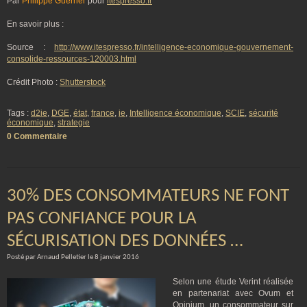
Par
Philippe Guerrier
pour
itespresso.fr
En savoir plus :
Source :
http://www.itespresso.fr/intelligence-economique-gouvernement-
consolide-ressources-120003.html
Crédit Photo :
Shutterstock
Tags :
d2ie
,
DGE
,
état
,
france
,
ie
,
Intelligence économique
,
SCIE
,
sécurité
économique
,
strategie
0 Commentaire
30% DES CONSOMMATEURS NE FONT
PAS CONFIANCE POUR LA
SÉCURISATION DES DONNÉES …
Posté par Arnaud Pelletier le 8 janvier 2016
Selon une étude Verint réalisée
en partenariat avec Ovum et
Opinium, un consommateur sur