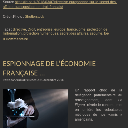
Source
https://ie-se.fr/2018/03/07/directive-europeenne-sur-le-secret-des-
affaires-transposition-en-droit-francais/
Crédit Photo :
Shutterstock
Tags :
directive
,
Droit
,
entreprise
,
europe
,
france
,
pme
,
protection de
l'information
,
protection numériques
,
secret des affaires
,
sécurité
,
tpe
0 Commentaire
ESPIONNAGE DE L’ÉCONOMIE
FRANÇAISE …
Posté par Arnaud Pelletier le 21 décembre 2016
Un rapport choc de la
délégation parlementaire au
renseignement, dont
Le
Figaro
révèle le contenu, met
en lumière les redoutables
méthodes de nos «amis »
américains.