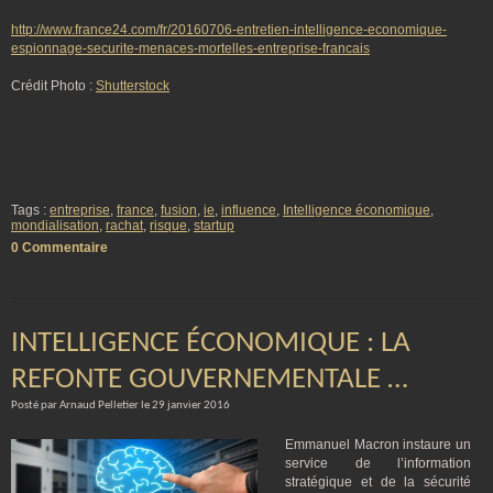
http://www.france24.com/fr/20160706-entretien-intelligence-economique-
espionnage-securite-menaces-mortelles-entreprise-francais
Crédit Photo :
Shutterstock
Tags :
entreprise
,
france
,
fusion
,
ie
,
influence
,
Intelligence économique
,
mondialisation
,
rachat
,
risque
,
startup
0 Commentaire
INTELLIGENCE ÉCONOMIQUE : LA
REFONTE GOUVERNEMENTALE …
Posté par Arnaud Pelletier le 29 janvier 2016
Emmanuel Macron instaure un
service de l’information
stratégique et de la sécurité