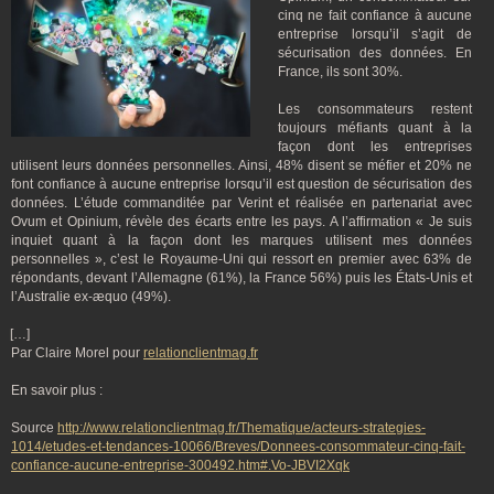
cinq ne fait confiance à aucune
entreprise lorsqu’il s’agit de
sécurisation des données. En
France, ils sont 30%.
Les consommateurs restent
toujours méfiants quant à la
façon dont les entreprises
utilisent leurs données personnelles. Ainsi, 48% disent se méfier et 20% ne
font confiance à aucune entreprise lorsqu’il est question de sécurisation des
données. L’étude commanditée par Verint et réalisée en partenariat avec
Ovum et Opinium, révèle des écarts entre les pays. A l’affirmation « Je suis
inquiet quant à la façon dont les marques utilisent mes données
personnelles », c’est le Royaume-Uni qui ressort en premier avec 63% de
répondants, devant l’Allemagne (61%), la France 56%) puis les États-Unis et
l’Australie ex-æquo (49%).
[…]
Par Claire Morel pour
relationclientmag.fr
En savoir plus :
Source
http://www.relationclientmag.fr/Thematique/acteurs-strategies-
1014/etudes-et-tendances-10066/Breves/Donnees-consommateur-cinq-fait-
confiance-aucune-entreprise-300492.htm#.Vo-JBVI2Xqk