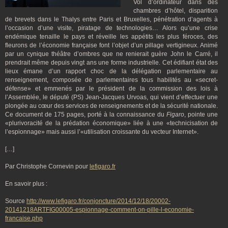
Vol d’ordinateur dans des
chambres d’hôtel, disparition
de brevets dans le Thalys entre Paris et Bruxelles, pénétration d’agents à
l’occasion d’une visite, piratage de technologies… Alors qu’une crise
endémique tenaille le pays et réveille les appétits les plus féroces, des
fleurons de l’économie française font l’objet d’un pillage vertigineux. Animé
par un cynique théâtre d’ombres que ne renierait guère John le Carré, il
prendrait même depuis vingt ans une forme industrielle. Cet édifiant état des
lieux émane d’un rapport choc de la délégation parlementaire au
renseignement, composée de parlementaires tous habilités au «secret-
défense» et emmenés par le président de la commission des lois à
l’Assemblée, le député (PS) Jean-Jacques Urvoas, qui vient d’effectuer une
plongée au cœur des services de renseignements et de la sécurité nationale.
Ce document de 175 pages, porté à la connaissance du
Figaro
, pointe une
«plurivoracité de la prédation économique» liée à une «technicisation de
l’espionnage» mais aussi l’«utilisation croissante du vecteur Internet».
[…]
Par Christophe Cornevin pour
lefigaro.fr
En savoir plus :
Source
http://www.lefigaro.fr/conjoncture/2014/12/18/20002-
20141218ARTFIG00005-espionnage-comment-on-pille-l-economie-
francaise.php