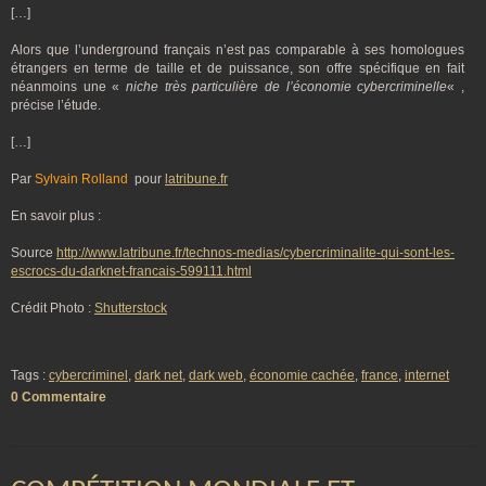
[…]
Alors que l’underground français n’est pas comparable à ses homologues
étrangers en terme de taille et de puissance, son offre spécifique en fait
néanmoins une «
niche très particulière de l’économie cybercriminelle
« ,
précise l’étude.
[…]
Par
Sylvain Rolland
pour
latribune.fr
En savoir plus :
Source
http://www.latribune.fr/technos-medias/cybercriminalite-qui-sont-les-
escrocs-du-darknet-francais-599111.html
Crédit Photo :
Shutterstock
Tags :
cybercriminel
,
dark net
,
dark web
,
économie cachée
,
france
,
internet
0 Commentaire