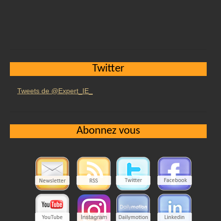
Twitter
Tweets de @Expert_IE_
Abonnez vous