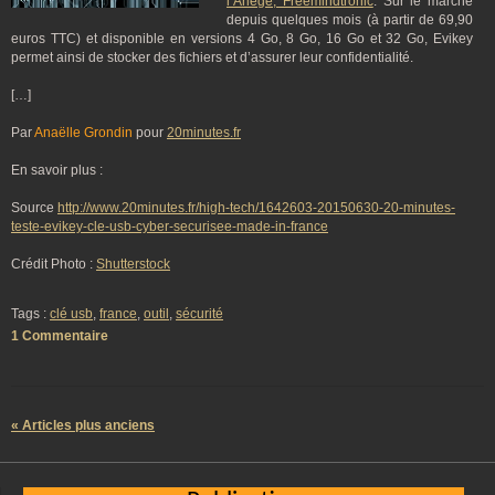
l’Ariège, Freemindtronic
. Sur le marché
depuis quelques mois (à partir de 69,90
euros TTC) et disponible en versions 4 Go, 8 Go, 16 Go et 32 Go, Evikey
permet ainsi de stocker des fichiers et d’assurer leur confidentialité.
[…]
Par
Anaëlle Grondin
pour
20minutes.fr
En savoir plus :
Source
http://www.20minutes.fr/high-tech/1642603-20150630-20-minutes-
teste-evikey-cle-usb-cyber-securisee-made-in-france
Crédit Photo :
Shutterstock
Tags :
clé usb
,
france
,
outil
,
sécurité
1 Commentaire
« Articles plus anciens