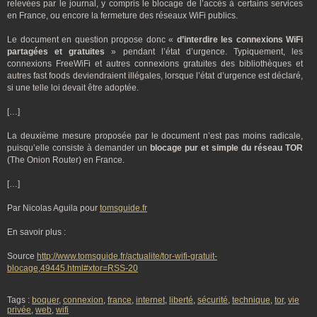
relevées par le journal, y compris le blocage de l’accès à certains services
en France, ou encore la fermeture des réseaux WiFi publics.
Le document en question propose donc «
d’interdire les connexions WiFi
partagées et gratuites
» pendant l’état d’urgence. Typiquement, les
connexions FreeWiFi et autres connexions gratuites des bibliothèques et
autres fast foods deviendraient illégales, lorsque l’état d’urgence est déclaré,
si une telle loi devait être adoptée.
[…]
La deuxième mesure proposée par le document n’est pas moins radicale,
puisqu’elle consiste à demander un
blocage pur et simple du réseau TOR
(The Onion Router) en France.
[…]
Par Nicolas Aguila pour
tomsguide.fr
En savoir plus :
Source
http://www.tomsguide.fr/actualite/tor-wifi-gratuit-
blocage,49445.html#xtor=RSS-20
Tags :
boquer
,
connexion
,
france
,
internet
,
liberté
,
sécurité
,
technique
,
tor
,
vie
privée
,
web
,
wifi