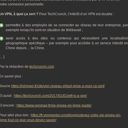
votre connexion personnelle.
Un VPN, à quoi ça sert ?
Pour TechCrunch, l’intérêt d’un VPN est double :
permettre à des employés de se connecter au réseau de leur entreprise, par
exemple lorsqu’ils sont en situation de télétravail ;
avoir accès à des sites ou contenus qui nécessitent une localisation
géographique spécifique – par exemple pour accéder à un service interdit en
Chine depuis… la Chine.
[…]
Par la rédaction de
techcrunch.com
En savoir plus :
Source
https://rslnmag.fr/cite/vpn-reseau-virtuel-prive-a-quoi-ca-sert/
Et aussi :
https://techcrunch.com/2017/01/01/wtf-is-a-vpn/
Et encore :
https://www.vpnmag.fr/vie-privee-en-ligne-guide/
Pour aller plus loin :
https://fr.vpnmentor.com/blog/protegez-votre-vie-privee-en-
ligne-tout-ce-que-vous-devez-savoir/