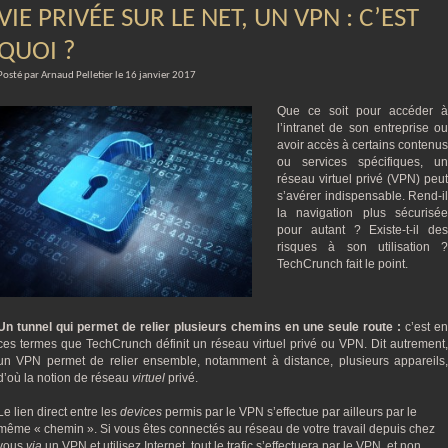
VIE PRIVÉE SUR LE NET, UN VPN : C’EST
QUOI ?
Posté par Arnaud Pelletier le 16 janvier 2017
Que ce soit pour accéder à
l’intranet de son entreprise ou
avoir accès à certains contenus
ou services spécifiques, un
réseau virtuel privé (VPN) peut
s’avérer indispensable. Rend-il
la navigation plus sécurisée
pour autant ? Existe-t-il des
risques à son utilisation ?
TechCrunch fait le point.
Un tunnel qui permet de relier plusieurs chemins en une seule route :
c’est e
ces termes que TechCrunch définit un réseau virtuel privé ou VPN. Dit autrement,
un VPN permet de relier ensemble, notamment à distance, plusieurs appareils,
d’où la notion de réseau
virtuel
privé.
Le lien direct entre les
devices
permis par le VPN s’effectue par ailleurs par le
même « chemin ». Si vous êtes connectés au réseau de votre travail depuis chez
vous
via
un VPN et utilisez Internet, tout le trafic s’effectuera par le VPN, et non