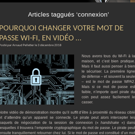
m
Articles taggués ‘connexion’
POURQUOI CHANGER VOTRE MOT DE
PASSE WI-FI, EN VIDÉO …
Posté par Arnaud Pelletier le 3 décembre 2018
Nous avons tous du Wi-Fi à la
maison, et c’est bien pratique.
Mais il faut aussi penser à bien
le sécuriser. La première ligne
de défense – et souvent la seule
– est le mot de passe WPA2.
Mais si ce mot de passe est
faible, n’importe quel pirate du
coin peut assez facilement le
casser.
Notre vidéo de démonstration montre qu’il suffit d’être à proximité du réseau ciblé
et d’attendre qu’un appareil se connecte. Le pirate peut alors intercepter les
paquets de négociation de la session de connexion («
handshake
») dan
lesquelles il trouvera l’empreinte cryptographique du mot de passe. Le pirate peut
ensuite tranquillement retourner chez lui. Si le mot de passe est constitué d’un mot