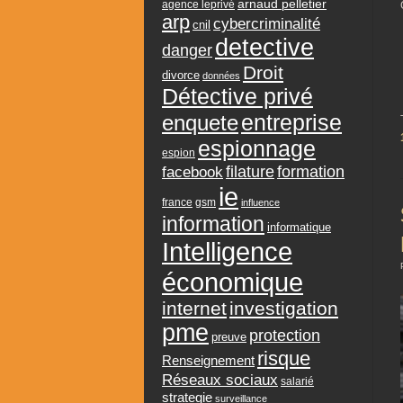
arnaud pelletier
agence leprivé
arp
cybercriminalité
cnil
detective
danger
Droit
divorce
données
Détective privé
entreprise
enquete
espionnage
espion
formation
facebook
filature
ie
france
gsm
influence
information
informatique
Intelligence
économique
internet
investigation
pme
protection
preuve
risque
Renseignement
Réseaux sociaux
salarié
strategie
surveillance