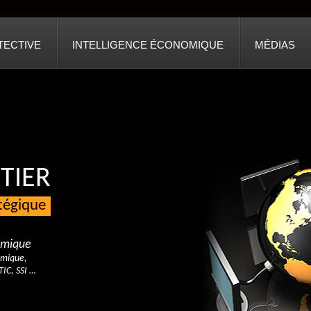
TECTIVE
INTELLIGENCE ÉCONOMIQUE
MÉDIAS
TIER
atégique
nomique
omique,
TIC, SSI …