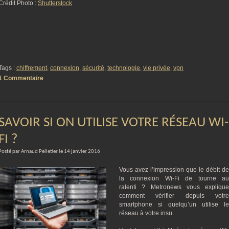
Crédit Photo :
Shutterstock
Tags :
chiffrement
,
connexion
,
sécurité
,
technologie
,
vie privée
,
vpn
1 Commentaire
SAVOIR SI ON UTILISE VOTRE RÉSEAU WI-
FI ?
Posté par Arnaud Pelletier le 14 janvier 2016
Vous avez l’impression que le débit de
la connexion Wi-Fi de tourne au
ralenti ? Metronews vous explique
comment vérifier depuis votre
smartphone si quelqu’un utilise le
réseau à votre insu.