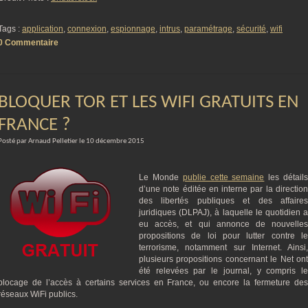
Tags :
application
,
connexion
,
espionnage
,
intrus
,
paramétrage
,
sécurité
,
wifi
0 Commentaire
BLOQUER TOR ET LES WIFI GRATUITS EN
FRANCE ?
Posté par Arnaud Pelletier le 10 décembre 2015
Le Monde
publie cette semaine
les détail
d’une note éditée en interne par la direction
des libertés publiques et des affaires
juridiques (DLPAJ), à laquelle le quotidien a
eu accès, et qui annonce de nouvelles
propositions de loi pour lutter contre le
terrorisme, notamment sur Internet. Ainsi,
plusieurs propositions concernant le Net ont
été relevées par le journal, y compris le
blocage de l’accès à certains services en France, ou encore la fermeture des
réseaux WiFi publics.