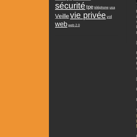
sécurité
tpe
téléphone
usa
vie privée
Veille
vol
web
web 2.0