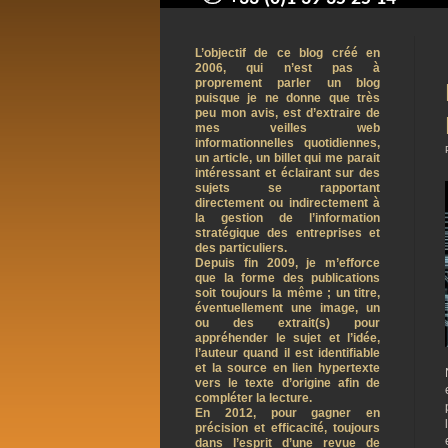
contact@arnaudpelletier.co
L’objectif de ce blog créé en
2006, qui n’est pas à
proprement parler un blog
puisque je ne donne que très
peu mon avis, est d’extraire de
mes veilles web
informationnelles quotidiennes,
un article, un billet qui me parait
intéressant et éclairant sur des
sujets se rapportant
directement ou indirectement à
la gestion de l’information
stratégique des entreprises et
des particuliers.
Depuis fin 2009, je m’efforce
que la forme des publications
soit toujours la même ; un titre,
éventuellement une image, un
ou des extrait(s) pour
appréhender le sujet et l’idée,
l’auteur quand il est identifiable
et la source en lien hypertexte
vers le texte d’origine afin de
compléter la lecture.
En 2012, pour gagner en
précision et efficacité, toujours
dans l’esprit d’une revue de