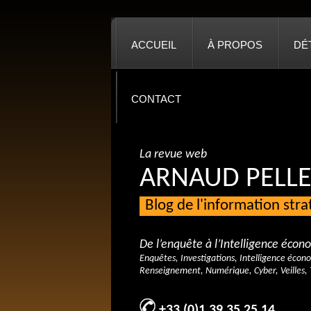
ACCUEIL
À PROPOS
DÉ
CONTACT
La revue web
ARNAUD PELLE
Blog de l'information str
De l’enquête à l’Intelligence éco
Enquêtes, Investigations, Intelligence écon
Renseignement, Numérique, Cyber, Veilles, 
+33 (0)1 39 35 25 14