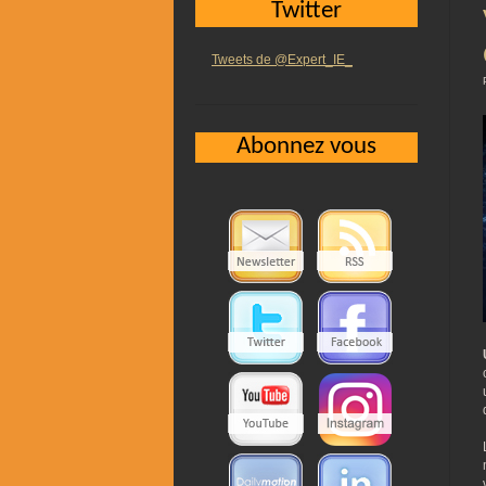
Twitter
Tweets de @Expert_IE_
Abonnez vous