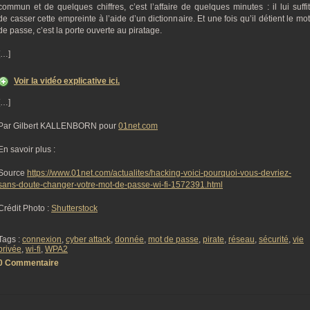
commun et de quelques chiffres, c’est l’affaire de quelques minutes : il lui suffit
de casser cette empreinte à l’aide d’un dictionnaire. Et une fois qu’il détient le mot
de passe, c’est la porte ouverte au piratage.
[…]
Voir la vidéo explicative ici.
[…]
Par Gilbert KALLENBORN pour
01net.com
En savoir plus :
Source
https://www.01net.com/actualites/hacking-voici-pourquoi-vous-devriez-
sans-doute-changer-votre-mot-de-passe-wi-fi-1572391.html
Crédit Photo :
Shutterstock
Tags :
connexion
,
cyber attack
,
donnée
,
mot de passe
,
pirate
,
réseau
,
sécurité
,
vie
privée
,
wi-fi
,
WPA2
0 Commentaire