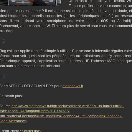
Un intrus a-t-il infiltré votre réseau Wi-
Fi, pour profiter de votre connexion, ou
bien pour vous espionner ? Il existe une astuce simple afin de lever tout doute, et
ainsi bloquer les appareils connectés (ou les périphériques oubliés) au réseau
sans fil en utilisant votre smartphone ou votre tablette (iOS ou Android).
Dorénavant, votre connexion Wi-Fi n’aura plus de secret pour vous. Voici comment
procéder.
[…]
Fing est une application très simple à utiliser. Elle scanne à intervalle régulier votre
réseau pour voir quels sont les périphériques ou ordinateurs qui s’y connectent.
Pour chaque appareil, l’application fournit l’adresse IP, l’adresse MAC ainsi que
son nom sur le réseau et son fabricant.
[…]
Par MATTHIEU DELACHARLERY pour
metronews.fr
En savoir plus :
Source
http://www.metronews.fr/high-tech/comment-verifier-si-un-intrus-utilise-
votre-reseau-wi-fi/mpam!Os6nv2CCYVl3A/?
utm_source=Facebook&utm_medium=Facebook&utm_campaign=Facebook-
Page-Metronews
Crédit Photo :
Shutterstock