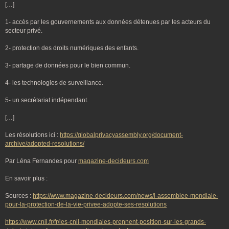
[…]
1- accès par les gouvernements aux données détenues par les acteurs du
secteur privé.
2- protection des droits numériques des enfants.
3- partage de données pour le bien commun.
4- les technologies de surveillance.
5- un secrétariat indépendant.
[…]
Les résolutions ici :
https://globalprivacyassembly.org/document-
archive/adopted-resolutions/
Par Léna Fernandes pour
magazine-decideurs.com
En savoir plus :
Sources :
https://www.magazine-decideurs.com/news/l-assemblee-mondiale-
pour-la-protection-de-la-vie-privee-adopte-ses-resolutions
https://www.cnil.fr/fr/les-cnil-mondiales-prennent-position-sur-les-grands-