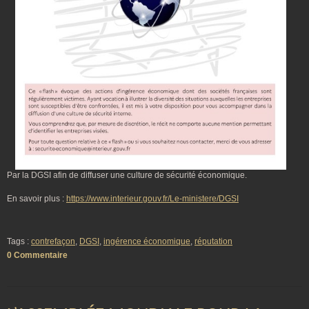
Par la DGSI afin de diffuser une culture de sécurité économique.
En savoir plus :
https://www.interieur.gouv.fr/Le-ministere/DGSI
Tags :
contrefaçon
,
DGSI
,
ingérence économique
,
réputation
0 Commentaire