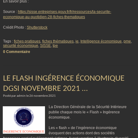
En savoir plus :
Source :
https://sisse.entreprises.gouv.fr/fr/ressources/la-securite-
economique-au-quotidien-28-fiches-thematiques
Crédit Photo :
Shutterstock
Tags :
fiches pratiques
,
fiches thématiques
,
ie
,
Intelligence économique
,
pme
,
sécurité économique
,
SISSE
,
tpe
0 Commentaire
LE FLASH INGÉRENCE ÉCONOMIQUE
DGSI NOVEMBRE 2021 …
Posté par admin le 26 novembre 2021
La Direction Générale de la Sécurité Intérieure
publie chaque mois le « Flash » Ingérence
économique.
Les « flash » de l’ingérence économique
évoquent des actions dont des sociétés