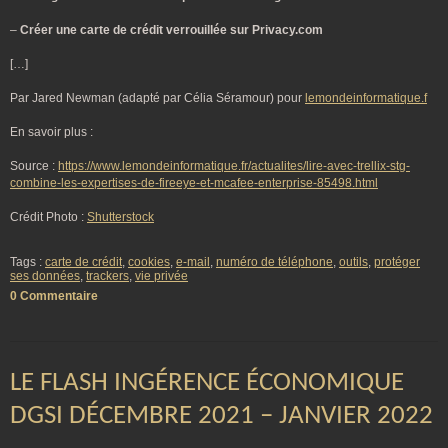
–
Créer une carte de crédit verrouillée sur Privacy.com
[…]
Par Jared Newman (adapté par Célia Séramour) pour
lemondeinformatique.f
En savoir plus :
Source :
https://www.lemondeinformatique.fr/actualites/lire-avec-trellix-stg-
combine-les-expertises-de-fireeye-et-mcafee-enterprise-85498.html
Crédit Photo :
Shutterstock
Tags :
carte de crédit
,
cookies
,
e-mail
,
numéro de téléphone
,
outils
,
protéger
ses données
,
trackers
,
vie privée
0 Commentaire
LE FLASH INGÉRENCE ÉCONOMIQUE
DGSI DÉCEMBRE 2021 – JANVIER 2022