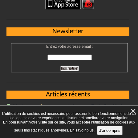
Newsletter
Entrez votre adresse email :
Articles récents
Washington lève ses restrictions sur Fable 5 et Mythos
×
5, les modèles les plus puissants d’Anthropic …
L'utilisation de cookies est nécessaire pour assurer le bon fonctionnement de ce
site, optimiser votre expériences utilisateur et améliorer votre navigation.
Le directeur de la CIA compare l’IA de pointe à des
En poursuivant votre visite sur ce site, vous accepter l’utilisation de cookies aux
« armes nucléaires numériques » …
seuls fins statistiques anonymes.
En savoir plus.
J'ai compris
Google va lancer ses résumés par IA en France, nuage
noir en vue pour les médias …