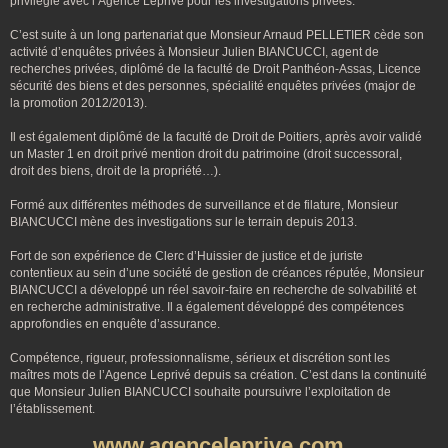
privilégié avec l’Agence Leprivé pour les investigations privées.
C’est suite à un long partenariat que Monsieur Arnaud PELLETIER cède son
activité d’enquêtes privées à Monsieur Julien BIANCUCCI, agent de
recherches privées, diplômé de la faculté de Droit Panthéon-Assas, Licence
sécurité des biens et des personnes, spécialité enquêtes privées (major de
la promotion 2012/2013).
Il est également diplômé de la faculté de Droit de Poitiers, après avoir validé
un Master 1 en droit privé mention droit du patrimoine (droit successoral,
droit des biens, droit de la propriété…).
Formé aux différentes méthodes de surveillance et de filature, Monsieur
BIANCUCCI mène des investigations sur le terrain depuis 2013.
Fort de son expérience de Clerc d’Huissier de justice et de juriste
contentieux au sein d’une société de gestion de créances réputée, Monsieur
BIANCUCCI a développé un réel savoir-faire en recherche de solvabilité et
en recherche administrative. Il a également développé des compétences
approfondies en enquête d’assurance.
Compétence, rigueur, professionnalisme, sérieux et discrétion sont les
maîtres mots de l’Agence Leprivé depuis sa création. C’est dans la continuité
que Monsieur Julien BIANCUCCI souhaite poursuivre l’exploitation de
l’établissement.
www.agenceleprive.com