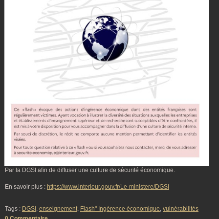
Par la DGSI afin de diffuser une culture de sécurité économique.
En savoir plus :
https://www.interieur.gouv.fr/Le-ministere/DGSI
Tags :
DGSI
,
enseignement
,
Flash" Ingérence économique
,
vulnérabilités
0 Commentaire