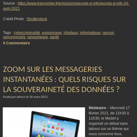
Source :
https://www.franceinter.fr/emissions/secrets-d-info/secrets-d-info-24-
avril-2021
Crédit Photo :
Shutterstock
Tags :
cybercriminalité
,
espionnage
,
hôpitaux
,
informatique
,
rançon
,
rançongiciels
,
ransomware
,
santé
0 Commentaire
ZOOM SUR LES MESSAGERIES
INSTANTANÉES : QUELS RISQUES SUR
LA SOUVERAINETÉ DES DONNÉES ?
Posté par admin le 18 mars 2021
Webinaire
– Mercredi 17
février 2021, de 11h30 à
12h30, le Medef a
organisé un débat sans
tabous sur un thème qui
nous concerne tous,