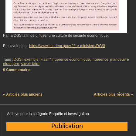
Par la DGSI afin de diffuser une culture de sécurité économique.
En savoir plus :
https://www.interieur.gouv.fr/Le-ministere/DGSI
Tags :
DGSI
,
exemple
,
Flash" Ingérence économique
,
ingérence
,
manoeuvre
étrangère
,
savoir-faire
0 Commentaire
« Articles plus anciens
Articles plus récents »
Archive pour la catégorie Enquête et investigation.
Publication