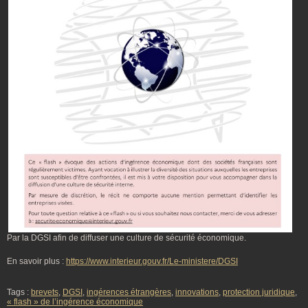
Par la DGSI afin de diffuser une culture de sécurité économique.
En savoir plus :
https://www.interieur.gouv.fr/Le-ministere/DGSI
Tags :
brevets
,
DGSI
,
ingérences étrangères
,
innovations
,
protection juridique
,
« flash » de l’ingérence économique