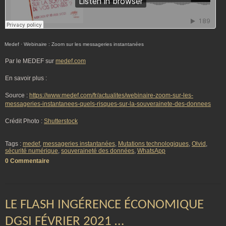
Medef
·
Webinaire : Zoom sur les messageries instantanées
Par le MEDEF sur
medef.com
En savoir plus :
Source :
https://www.medef.com/fr/actualites/webinaire-zoom-sur-les-
messageries-instantanees-quels-risques-sur-la-souverainete-des-donnees
Crédit Photo :
Shutterstock
Tags :
medef
,
messageries instantanées
,
Mutations technologiques
,
Olvid
,
sécurité numérique
,
souveraineté des données
,
WhatsApp
0 Commentaire
LE FLASH INGÉRENCE ÉCONOMIQUE
DGSI FÉVRIER 2021 …