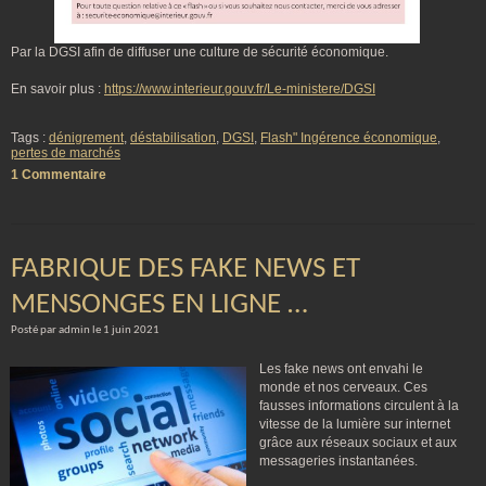
Par la DGSI afin de diffuser une culture de sécurité économique.
En savoir plus :
https://www.interieur.gouv.fr/Le-ministere/DGSI
Tags :
dénigrement
,
déstabilisation
,
DGSI
,
Flash" Ingérence économique
,
pertes de marchés
1 Commentaire
FABRIQUE DES FAKE NEWS ET
MENSONGES EN LIGNE …
Posté par admin le 1 juin 2021
Les fake news ont envahi le
monde et nos cerveaux. Ces
fausses informations circulent à la
vitesse de la lumière sur internet
grâce aux réseaux sociaux et aux
messageries instantanées.