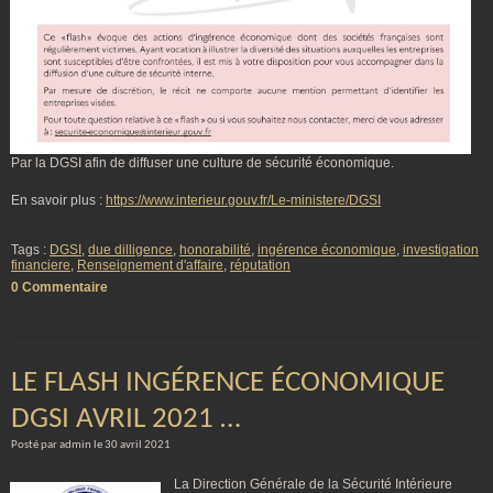
Par la DGSI afin de diffuser une culture de sécurité économique.
En savoir plus :
https://www.interieur.gouv.fr/Le-ministere/DGSI
Tags :
DGSI
,
due dilligence
,
honorabilité
,
ingérence économique
,
investigation
financiere
,
Renseignement d'affaire
,
réputation
0 Commentaire
LE FLASH INGÉRENCE ÉCONOMIQUE
DGSI AVRIL 2021 …
Posté par admin le 30 avril 2021
La Direction Générale de la Sécurité Intérieure