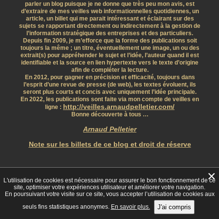
parler un blog puisque je ne donne que très peu mon avis, est
d’extraire de mes veilles web informationnelles quotidiennes, un
article, un billet qui me parait intéressant et éclairant sur des
sujets se rapportant directement ou indirectement à la gestion de
l’information stratégique des entreprises et des particuliers.
Depuis fin 2009, je m’efforce que la forme des publications soit
toujours la même ; un titre, éventuellement une image, un ou des
extrait(s) pour appréhender le sujet et l’idée, l’auteur quand il est
identifiable et la source en lien hypertexte vers le texte d’origine
afin de compléter la lecture.
En 2012, pour gagner en précision et efficacité, toujours dans
l’esprit d’une revue de presse (de web), les textes évoluent, ils
seront plus courts et concis avec uniquement l’idée principale.
En 2022, les publications sont faite via mon compte de veilles en
http://veilles.arnaudpelletier.com/
ligne :
Bonne découverte à tous …
Arnaud Pelletier
Note sur les billets de ce blog et droit de réserve
×
L'utilisation de cookies est nécessaire pour assurer le bon fonctionnement de ce
site, optimiser votre expériences utilisateur et améliorer votre navigation.
Facebook
En poursuivant votre visite sur ce site, vous accepter l’utilisation de cookies aux
seuls fins statistiques anonymes.
En savoir plus.
J'ai compris