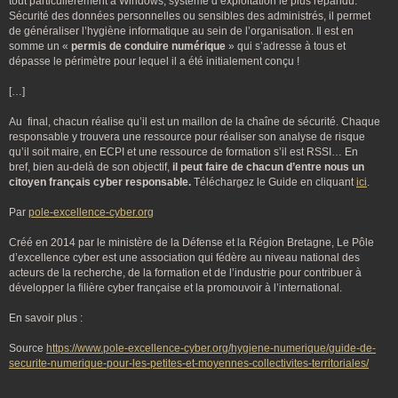
tout particulièrement à Windows, système d’exploitation le plus répandu.
Sécurité des données personnelles ou sensibles des administrés, il permet
de généraliser l’hygiène informatique au sein de l’organisation. Il est en
somme un «
permis de conduire numérique
» qui s’adresse à tous et
dépasse le périmètre pour lequel il a été initialement conçu !
[…]
Au final, chacun réalise qu’il est un maillon de la chaîne de sécurité. Chaque
responsable y trouvera une ressource pour réaliser son analyse de risque
qu’il soit maire, en ECPI et une ressource de formation s’il est RSSI… En
bref, bien au-delà de son objectif,
il peut faire de chacun d’entre nous un
citoyen français cyber responsable.
Téléchargez le Guide en cliquant
ici
.
Par
pole-excellence-cyber.org
Créé en 2014 par le ministère de la Défense et la Région Bretagne, Le Pôle
d’excellence cyber est une association qui fédère au niveau national des
acteurs de la recherche, de la formation et de l’industrie pour contribuer à
développer la filière cyber française et la promouvoir à l’international.
En savoir plus :
Source
https://www.pole-excellence-cyber.org/hygiene-numerique/guide-de-
securite-numerique-pour-les-petites-et-moyennes-collectivites-territoriales/