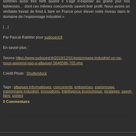
sommes aussi très forts quand il s’agit d’exposer au grand jour nos
faiblesses… dont ces mêmes concurrents savent tirer profit. Nous avons un
véritable travail de fond à faire en France pour élever notre niveau dans le
domaine de l’espionnage industriel ».
[…]
Par Pascal Rabiller pour
sudouest.fr
En savoir plus :
Source
https://www.sudouest.fr/2018/12/11/espionnage-industriel-on-ne-
nous-apprend-pas-a-attaquer-5646596-705.php
Crédit Photo :
Shutterstock
Tags :
attaques informatiques
,
concurrents
,
entreprises
,
espionnage
,
espionnage industriel
,
innovations
,
Intelligence économique
,
piratages
,
savoir-
faire
,
usines
0 Commentaire