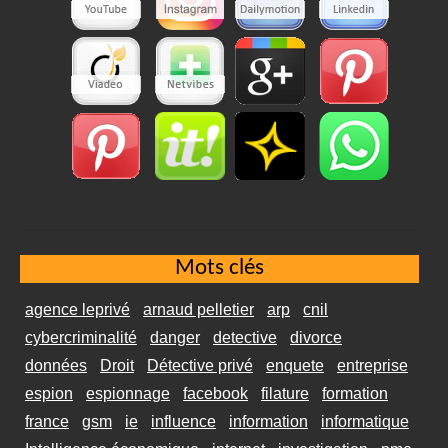
Mots clés
agence leprivé
arnaud pelletier
arp
cnil
cybercriminalité
danger
detective
divorce
données
Droit
Détective privé
enquete
entreprise
espion
espionnage
facebook
filature
formation
france
gsm
ie
influence
information
informatique