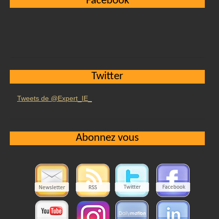
Facebook
Twitter
Tweets de @Expert_IE_
Abonnez vous