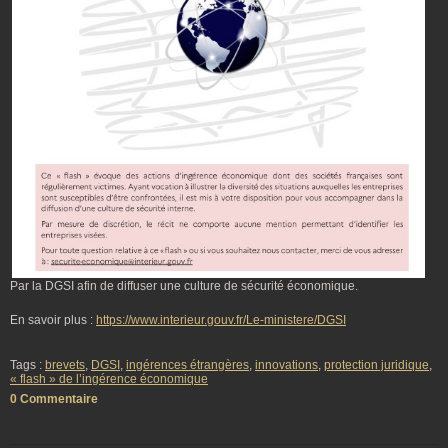
Par la DGSI afin de diffuser une culture de sécurité économique.
En savoir plus :
https://www.interieur.gouv.fr/Le-ministere/DGSI
Tags :
brevets
,
DGSI
,
ingérences étrangères
,
innovations
,
protection juridique
,
« flash » de l’ingérence économique
0 Commentaire