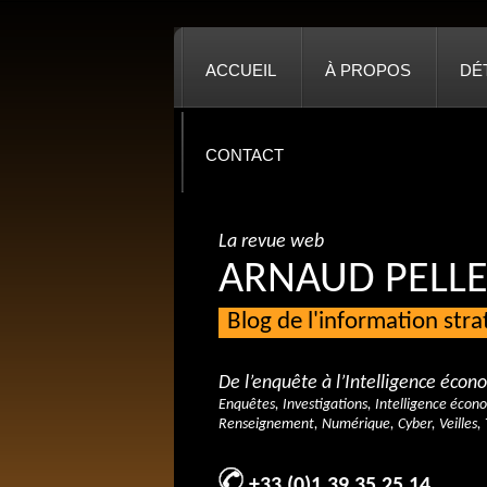
ACCUEIL
À PROPOS
DÉ
CONTACT
La revue web
ARNAUD PELLE
Blog de l'information str
De l’enquête à l’Intelligence éco
Enquêtes, Investigations, Intelligence écon
Renseignement, Numérique, Cyber, Veilles, 
+33 (0)1 39 35 25 14