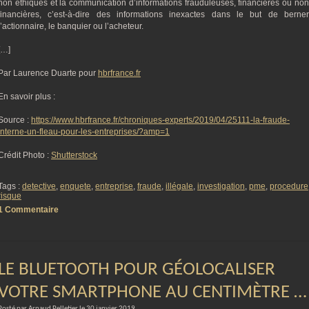
non éthiques et la communication d’informations frauduleuses, financières ou non
financières, c’est-à-dire des informations inexactes dans le but de berner
l’actionnaire, le banquier ou l’acheteur.
[…]
Par Laurence Duarte pour
hbrfrance.fr
En savoir plus :
Source :
https://www.hbrfrance.fr/chroniques-experts/2019/04/25111-la-fraude-
interne-un-fleau-pour-les-entreprises/?amp=1
Crédit Photo :
Shutterstock
Tags :
detective
,
enquete
,
entreprise
,
fraude
,
illégale
,
investigation
,
pme
,
procedure
risque
1 Commentaire
LE BLUETOOTH POUR GÉOLOCALISER
VOTRE SMARTPHONE AU CENTIMÈTRE …
Posté par Arnaud Pelletier le 30 janvier 2019