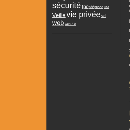
sécurité
tpe
téléphone
usa
vie privée
Veille
vol
web
web 2.0