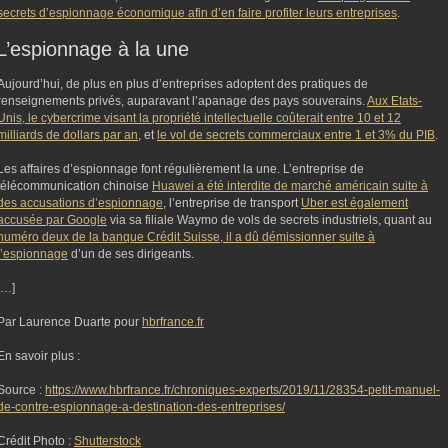
secrets d’espionnage économique afin d’en faire profiter leurs entreprises
.
L’espionnage à la une
Aujourd’hui, de plus en plus d’entreprises adoptent des pratiques de
renseignements privés, auparavant l’apanage des pays souverains.
Aux Etats-
Unis, le cybercrime visant la propriété intellectuelle coûterait entre 10 et 12
milliards de dollars par an
, et
le vol de secrets commerciaux entre 1 et 3% du PIB
.
Les affaires d’espionnage font régulièrement la une. L’entreprise de
télécommunication chinoise
Huawei a été interdite de marché américain suite à
des accusations d’espionnage
, l’entreprise de transport
Uber est également
accusée par Google
via sa filiale Waymo de vols de secrets industriels, quant au
numéro deux de la banque Crédit Suisse, il a dû démissionner suite à
l’espionnage
d’un de ses dirigeants.
[…]
Par Laurence Duarte pour
hbrfrance.fr
En savoir plus :
Source :
https://www.hbrfrance.fr/chroniques-experts/2019/11/28354-petit-manuel-
de-contre-espionnage-a-destination-des-entreprises/
Crédit Photo :
Shutterstock