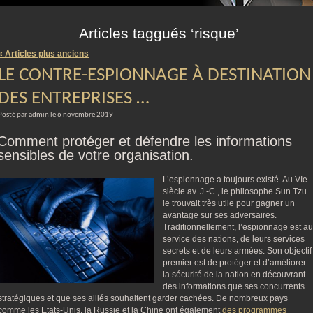
m
Articles taggués ‘risque’
« Articles plus anciens
LE CONTRE-ESPIONNAGE À DESTINATION
DES ENTREPRISES …
Posté par admin le 6 novembre 2019
Comment protéger et défendre les informations
sensibles de votre organisation.
L’espionnage a toujours existé. Au VIe
siècle av. J.-C., le philosophe Sun Tzu
le trouvait très utile pour gagner un
avantage sur ses adversaires.
Traditionnellement, l’espionnage est au
service des nations, de leurs services
secrets et de leurs armées. Son objectif
premier est de protéger et d’améliorer
la sécurité de la nation en découvrant
des informations que ses concurrents
stratégiques et que ses alliés souhaitent garder cachées. De nombreux pays
comme les Etats-Unis, la Russie et la Chine ont également
des programmes