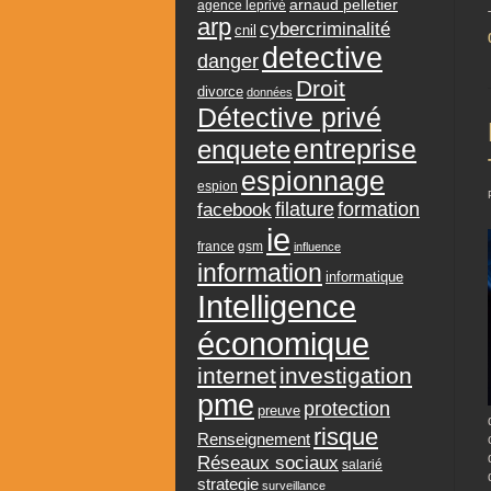
arnaud pelletier
agence leprivé
arp
cybercriminalité
cnil
detective
danger
Droit
divorce
données
Détective privé
entreprise
enquete
espionnage
espion
formation
facebook
filature
ie
france
gsm
influence
information
informatique
Intelligence
économique
internet
investigation
pme
protection
preuve
risque
Renseignement
Réseaux sociaux
salarié
strategie
surveillance