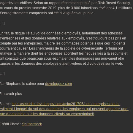
regardez les chiffres. Selon un rapport récemment publié par Risk Based Security,
au cours du premier semestre 2019, plus de 3 800 infractions révélant 4,1 milliards
d’enregistrements compromis ont été divulguées au public.
[…]
En fait, le risque lié au vol de données d’employés, notamment des adresses
d’entreprises et des données relatives aux employés, n’est toujours pas pris en
compte par les entreprises, malgré les dommages potentiels que ces incidents
pourraient causer. Les chercheurs de la société de cybersécurité Terbium ont
analysé la manière dont les entreprises abordent les risques liés à la sécurité et
ont constaté que beaucoup sous-estimaient les dommages qui pouvaient être
causés si les données des employés étaient volées et divulguées sur le web.
[…]
Par Stéphane le calme pour
developpez.com
En savoir plus :
Source
https://securite.developpez.com/actu/281705/Les-entreprises-sous-
estiment-l-impact-du-vol-des-donnees-des-employes-qui-peuvent-apporter-une-
vue-d-ensemble-sur-les-donnees-clients-au-cybercriminel/
Crédit Photo :
Shutterstock