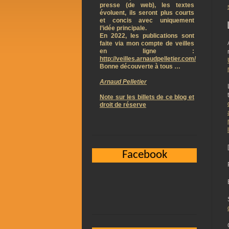
presse (de web), les textes
évoluent, ils seront plus courts
et concis avec uniquement
l’idée principale.
En 2022, les publications sont
faite via mon compte de veilles
en ligne :
http://veilles.arnaudpelletier.com/
Bonne découverte à tous …
Arnaud Pelletier
Note sur les billets de ce blog et
droit de réserve
Facebook