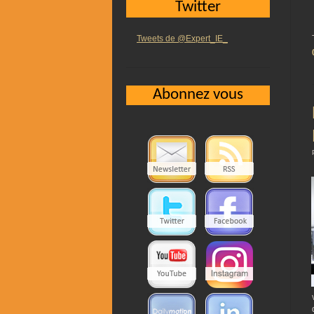
Twitter
Tweets de @Expert_IE_
Abonnez vous