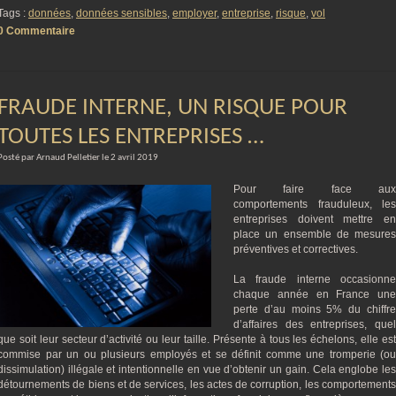
Tags :
données
,
données sensibles
,
employer
,
entreprise
,
risque
,
vol
0 Commentaire
FRAUDE INTERNE, UN RISQUE POUR
TOUTES LES ENTREPRISES …
Posté par Arnaud Pelletier le 2 avril 2019
Pour faire face aux
comportements frauduleux, les
entreprises doivent mettre en
place un ensemble de mesures
préventives et correctives.
La fraude interne occasionne
chaque année en France une
perte d’au moins 5% du chiffre
d’affaires des entreprises, quel
que soit leur secteur d’activité ou leur taille. Présente à tous les échelons, elle est
commise par un ou plusieurs employés et se définit comme une tromperie (ou
dissimulation) illégale et intentionnelle en vue d’obtenir un gain. Cela englobe les
détournements de biens et de services, les actes de corruption, les comportements