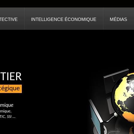
TECTIVE
INTELLIGENCE ÉCONOMIQUE
MÉDIAS
TIER
atégique
nomique
omique,
TIC, SSI …