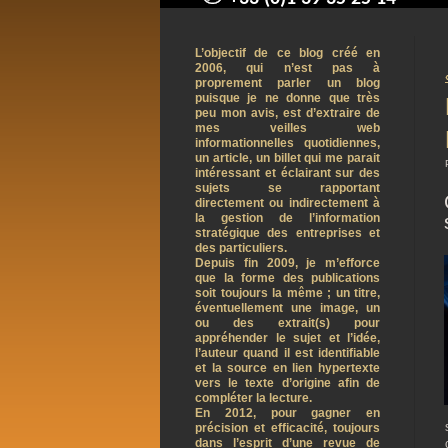
contact@arnaudpelletier.co
L’objectif de ce blog créé en
2006, qui n’est pas à
proprement parler un blog
puisque je ne donne que très
peu mon avis, est d’extraire de
mes veilles web
informationnelles quotidiennes,
un article, un billet qui me parait
intéressant et éclairant sur des
sujets se rapportant
directement ou indirectement à
la gestion de l’information
stratégique des entreprises et
des particuliers.
Depuis fin 2009, je m’efforce
que la forme des publications
soit toujours la même ; un titre,
éventuellement une image, un
ou des extrait(s) pour
appréhender le sujet et l’idée,
l’auteur quand il est identifiable
et la source en lien hypertexte
vers le texte d’origine afin de
compléter la lecture.
En 2012, pour gagner en
précision et efficacité, toujours
dans l’esprit d’une revue de