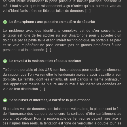
souvent inutile d’enfoncer la porte puisque le hacker potentiel possède la
clé. Il faut savoir que le raisonnement « ça n’arrive qu’aux autres » vaut au
vol d’identifiants d’être en tête des fuites de données. […]
Le Smartphone : une passoire en matière de sécurité
Le problème avec des identifiants complexe est de s’en souvenir. La
tentation est forte de les stocker sur son Smartphone pour y accéder d’un
doigt. De par sa petite taille et son intérêt technologique, un portable se perd
et se vole. Y pénétrer ne pose ensuite pas de grands problèmes à une
personne mal intentionnée. […]
Le travail à la maison et les réseaux sociaux
Téléphone portable et clés USB sont très pratiques pour stocker les éléments
du rapport que l’on va remettre le lendemain après y avoir travaillé à son
domicile. La famille, dont les enfants, utilisant parfois le même ordinateur,
une application malicieuse n’aura aucun mal à récupérer les données en
vue de leur distribution. […]
Sensibiliser et informer, la barrière la plus efficace
Si certains vols de données sont totalement volontaires, la plupart sont le fait
de l’ignorance des dangers ou encore la certitude d’être parfaitement au
courant et protégé. Pour le responsable de l’entreprise devant faire face à
ces risques bien réels, la tentation est forte de verrouiller à double tour les