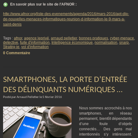
En savoir plus sur le site de l’AFNOR :
http://www.afnor.org/liste-des-evenements/agenda/2016/mars-2016/apt-dlp-
de-nouvelles-menaces-informatiques-reunion-d-information-le-9-mars-a-
saint-denis
Tags :
afnor
,
agence leprivé
,
arnaud pelletier
,
bonnes pratiques
,
cyber-menace
,
detective
,
fuite d'information
,
Intelligence économique
,
normalisation
,
snarp
,
Stratég-ie
,
vol d'information
0 Commentaire
SMARTPHONES, LA PORTE D’ENTRÉE
DES DÉLINQUANTS NUMÉRIQUES …
Posté par Arnaud Pelletier le 5 février 2016
Nous sommes accrochés à nos
smartphones, en réseau
permanent, bientôt dépendants
d’une foule d’objets
connectés… Des gens mal
intentionnés s’y intéressent.