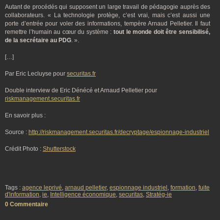
Autant de procédés qui supposent un large travail de pédagogie auprès des
collaborateurs. « La technologie protège, c’est vrai, mais c’est aussi une
porte d’entrée pour voler des informations, tempère Arnaud Pelletier. Il faut
remettre l’humain au cœur du système :
tout le monde doit être sensibilisé,
de la secrétaire au PDG
. ».
[…]
Par Eric Lecluyse pour
securitas.fr
Double interview de Eric Dénécé et Arnaud Pelletier pour
riskmanagement.securitas.fr
En savoir plus :
Source :
http://riskmanagement.securitas.fr/decryptage/espionnage-industriel
Crédit Photo :
Shutterstock
Tags :
agence leprivé
,
arnaud pelletier
,
espionnage industriel
,
formation
,
fuite
d'information
,
ie
,
Intelligence économique
,
securitas
,
Stratég-ie
0 Commentaire