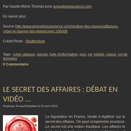
Par Haude-Marie Thomas pour
argusdelassurance.com
En savoir plus :
Source
http://www.argusdelassurance.com/gestion-des-risques/attaques-
cyber-le-danger-des-telephones.106008
Crédit Photo :
Shutterstock
Tags :
cyber-attaque
,
danger
,
fuite d'information
,
gsm
,
iot
,
mobile
,
risque
,
vol de
données
0 Commentaire
LE SECRET DES AFFAIRES : DÉBAT EN
VIDÉO …
Posté par Arnaud Pelletier le 12 avril 2016
Le législateur en France, hésite à légiférer sur le
secret des affaires. On peut comprendre pourquoi.
Le secret est une notion élastique. Les affaires le