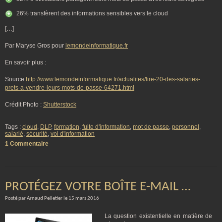
26% transfèrent des informations sensibles vers le cloud
[…]
Par Maryse Gros pour
lemondeinformatique.fr
En savoir plus :
Source
http://www.lemondeinformatique.fr/actualites/lire-20-des-salaries-
prets-a-vendre-leurs-mots-de-passe-64271.html
Crédit Photo :
Shutterstock
Tags :
cloud
,
DLP
,
formation
,
fuite d'information
,
mot de passe
,
personnel
,
salarié
,
sécurité
,
vol d'information
1 Commentaire
PROTÉGEZ VOTRE BOÎTE E-MAIL …
Posté par Arnaud Pelletier le 15 mars 2016
La question existentielle en matière de