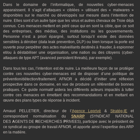
Dans le domaine de l’informatique, de nouvelles cyber-menaces
apparaissent. Il s’agit d’attaques « ciblées » utilisant des « malwares »
disponibles sur le marché ou développés sur mesure dans l’intention de
nuire. Elles sont d’un autre type que les virus et autres chevaux de Troie déjà
connus. Ces menaces mettent en péril ceux qui en sont la cible, que ce soit
des entreprises, des médias, des institutions ou les gouvernements.
Personne n’est a priori épargné, surtout lorsqu’il existe des données
sensibles à dérober (data leak prevention, DLP) ou bien lorsque la porte est
ouverte pour perpétrer des actes malveillants destinés à frauder, à espionner
et/ou à déstabiliser une organisation, une nation ou des citoyens (cyber-
attaques de type APT (avanced persistent threats), par exemple).
Dans tous les cas, l’intention est de nuire. La meilleure façon de se protéger
contre ces nouvelles cyber-menaces est de disposer d’une politique de
prévention/détection/traitement. AFNOR a décidé d’initier une réflexion
prospective dans ce domaine, en vue de produire un référentiel de bonnes
pratiques. Ce guide normatif aidera les différents acteurs impactés à lutter
contre ces menaces en émettant des recommandations et en mettant en
œuvre des plans types de réponse à incident.
Arnaud PELLETIER, directeur de l’
Agence Leprivé
&
Stratég-IE
et
correspondant normalisation du
SNARP
(SYNDICAT NATIONAL
DES
A
GENTS DE
R
ECHERCHES
P
RIVEES), participe avec le président de
ce syndicat au groupe de travail AFNOR, et apporte ainsi l’expertise des ARP
en la matière.