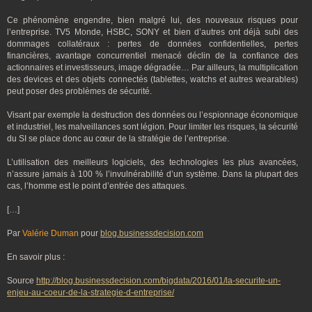
Ce phénomène engendre, bien malgré lui, des nouveaux risques pour
l’entreprise. TV5 Monde, HSBC, SONY et bien d’autres ont déjà subi des
dommages collatéraux : pertes de données confidentielles, pertes
financières, avantage concurrentiel menacé déclin de la confiance des
actionnaires et investisseurs, image dégradée… Par ailleurs, la multiplication
des devices et des objets connectés (tablettes, watchs et autres wearables)
peut poser des problèmes de sécurité.
Visant par exemple la destruction des données ou l’espionnage économique
et industriel, les malveillances sont légion. Pour limiter les risques, la sécurité
du SI se place donc au cœur de la stratégie de l’entreprise.
L’utilisation des meilleurs logiciels, des technologies les plus avancées,
n’assure jamais à 100 % l’invulnérabilité d’un système. Dans la plupart des
cas, l’homme est le point d’entrée des attaques.
[…]
Par
Valérie Duman
pour
blog.businessdecision.com
En savoir plus :
Source
http://blog.businessdecision.com/bigdata/2016/01/la-securite-un-
enjeu-au-coeur-de-la-strategie-d-entreprise/