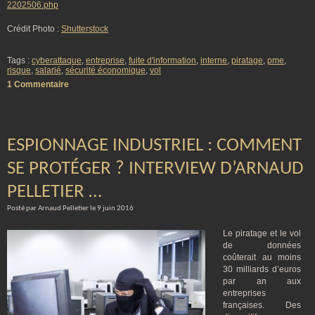
2202506.php
Crédit Photo :
Shutterstock
Tags :
cyberattaque
,
entreprise
,
fuite d'information
,
interne
,
piratage
,
pme
,
risque
,
salarié
,
sécurité économique
,
vol
1 Commentaire
ESPIONNAGE INDUSTRIEL : COMMENT
SE PROTÉGER ? INTERVIEW D’ARNAUD
PELLETIER …
Posté par Arnaud Pelletier le 9 juin 2016
Le piratage et le vol
de données
coûterait au moins
30 milliards d’euros
par an aux
entreprises
françaises. Des