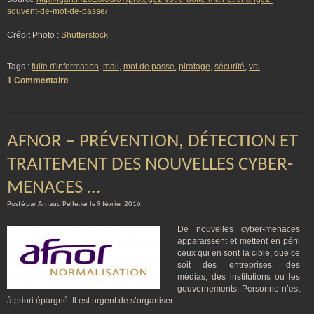
souvent-de-mot-de-passe/
Crédit Photo :
Shutterstock
Tags :
fuite d'information
,
mail
,
mot de passe
,
piratage
,
sécurité
,
vol
1 Commentaire
AFNOR – PRÉVENTION, DÉTECTION ET
TRAITEMENT DES NOUVELLES CYBER-
MENACES …
Posté par Arnaud Pelletier le 9 février 2016
De nouvelles cyber-menaces
apparaissent et mettent en péril
ceux qui en sont la cible, que ce
soit des entreprises, des
médias, des institutions ou les
gouvernements. Personne n’est
à priori épargné. Il est urgent de s’organiser.