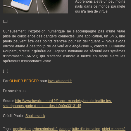
Apprenons à être un peu moins
naïfs dans ce monde parallèle
qui n’a rien de virtuel.
[…]
Curieusement, l’explosion numérique ne s’accompagne pas d’une vraie
prise de conscience des dangers connectés. Une application, un SMS, une
photo peuvent être des points d’entrée pour un délinquant. «
Nous avons
encore affaire à beaucoup de naïveté et d’angélisme
», constate Guillaume
Poupard, directeur général de l’Agence nationale de sécurité des systèmes
d’information (ANSSI) qui s’attache d’abord à mettre en mode alerte les
opérateurs d’importance vitale.
[…]
Par
OLIVIER BERGER
pour
lavoixdunord.fr
En savoir plus :
Source
http://www.lavoixdunord.fr/france-monde/cybercriminalite-les-
smartphones-porte-d-entree-des-ia0b0n3313145
Crédit Photo :
Shutterstock
Tags :
application
,
cybercriminalité
,
danger
,
fuite d'information
,
objet connecté
,