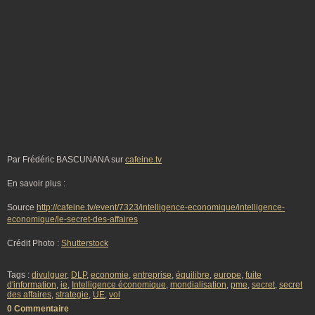
Par Frédéric BASCUNANA sur
cafeine.tv
En savoir plus :
Source
http://cafeine.tv/event/7323/intelligence-economique/intelligence-
economique/le-secret-des-affaires
Crédit Photo :
Shutterstock
Tags :
divulguer
,
DLP
,
economie
,
entreprise
,
équilibre
,
europe
,
fuite
d'information
,
ie
,
Intelligence économique
,
mondialisation
,
pme
,
secret
,
secret
des affaires
,
strategie
,
UE
,
vol
0 Commentaire