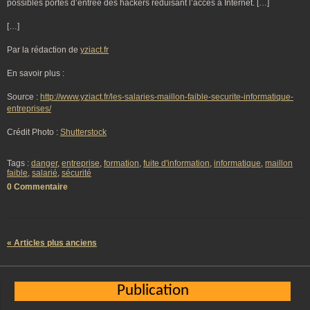
possibles portes d’entrée des hackers réduisant l’accès à Internet. […]
[…]
Par la rédaction de
yziact.fr
En savoir plus :
Source :
http://www.yziact.fr/les-salaries-maillon-faible-securite-informatique-
entreprises/
Crédit Photo :
Shutterstock
Tags :
danger
,
entreprise
,
formation
,
fuite d'information
,
informatique
,
maillon
faible
,
salarié
,
sécurité
0 Commentaire
« Articles plus anciens
Publication