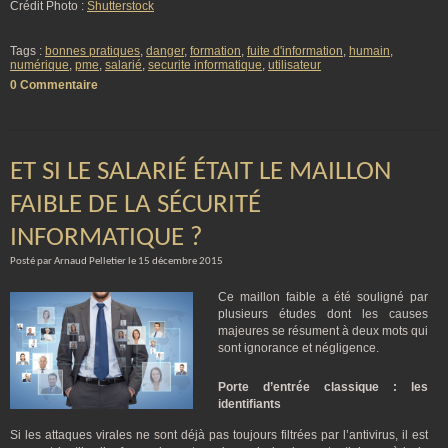
Crédit Photo :
Shutterstock
Tags :
bonnes pratiques
,
danger
,
formation
,
fuite d'information
,
humain
,
numérique
,
pme
,
salarié
,
securite informatique
,
utilisateur
0 Commentaire
ET SI LE SALARIÉ ÉTAIT LE MAILLON
FAIBLE DE LA SÉCURITÉ
INFORMATIQUE ?
Posté par Arnaud Pelletier le 15 décembre 2015
Ce maillon faible a été souligné par
plusieurs études dont les causes
majeures se résument à deux mots qui
sont ignorance et négligence.
Porte d’entrée classique : les
identifiants
Si les attaques virales ne sont déjà pas toujours filtrées par l’antivirus, il est