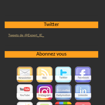
Twitter
Tweets de @Expert_IE_
Abonnez vous