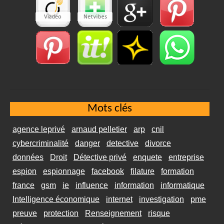
Mots clés
agence leprivé
arnaud pelletier
arp
cnil
cybercriminalité
danger
detective
divorce
données
Droit
Détective privé
enquete
entreprise
espion
espionnage
facebook
filature
formation
france
gsm
ie
influence
information
informatique
Intelligence économique
internet
investigation
pme
preuve
protection
Renseignement
risque