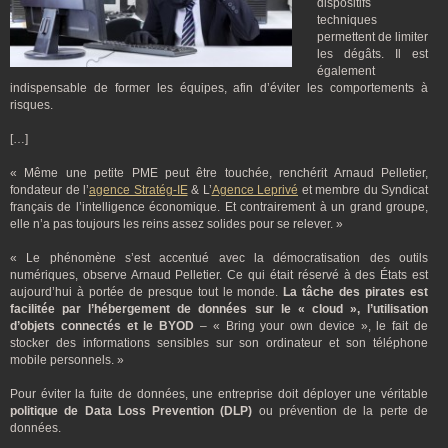
dispositifs
techniques
permettent de limiter
les dégâts. Il est
également
indispensable de former les équipes, afin d’éviter les comportements à
risques.
[…]
« Même une petite PME peut être touchée, renchérit Arnaud Pelletier,
fondateur de l’
agence Stratég-IE
& L’
Agence Leprivé
et membre du Syndicat
français de l’intelligence économique. Et contrairement à un grand groupe,
elle n’a pas toujours les reins assez solides pour se relever. »
« Le phénomène s’est accentué avec la démocratisation des outils
numériques, observe Arnaud Pelletier. Ce qui était réservé à des États est
aujourd’hui à portée de presque tout le monde.
La tâche des pirates est
facilitée par l’hébergement de données sur le « cloud », l’utilisation
d’objets connectés et le BYOD
– « Bring your own device », le fait de
stocker des informations sensibles sur son ordinateur et son téléphone
mobile personnels. »
Pour éviter la fuite de données, une entreprise doit déployer une véritable
politique de Data Loss Prevention (DLP)
ou prévention de la perte de
données.