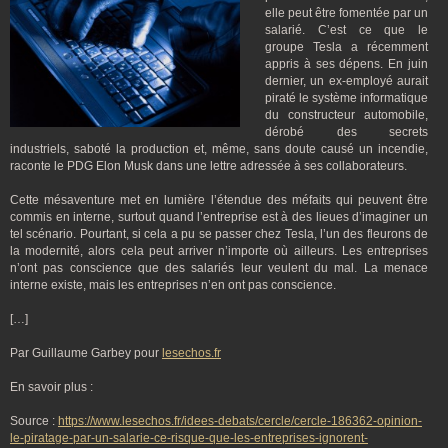
elle peut être fomentée par un
salarié. C’est ce que le
groupe Tesla a récemment
appris à ses dépens. En juin
dernier, un ex-employé aurait
piraté le système informatique
du constructeur automobile,
dérobé des secrets
industriels, saboté la production et, même, sans doute causé un incendie,
raconte le PDG Elon Musk dans une lettre adressée à ses collaborateurs.
Cette mésaventure met en lumière l’étendue des méfaits qui peuvent être
commis en interne, surtout quand l’entreprise est à des lieues d’imaginer un
tel scénario. Pourtant, si cela a pu se passer chez Tesla, l’un des fleurons de
la modernité, alors cela peut arriver n’importe où ailleurs. Les entreprises
n’ont pas conscience que des salariés leur veulent du mal. La menace
interne existe, mais les entreprises n’en ont pas conscience.
[…]
Par Guillaume Garbey
pour
lesechos.fr
En savoir plus :
Source :
https://www.lesechos.fr/idees-debats/cercle/cercle-186362-opinion-
le-piratage-par-un-salarie-ce-risque-que-les-entreprises-ignorent-