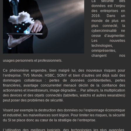
La sécurité des
données est l’enjeu
des entreprises en
2016. Dans un
monde de plus en
plus connecté, la
cybercriminalité ne
cesse d’augmenter.
Les nouvelles
technologies,
omniprésentes,
changent nos
usages personnels et professionnels.
Ce phénomène engendre, bien malgré lui, des nouveaux risques pour
l’entreprise. TV5 Monde, HSBC, SONY et bien d’autres ont déjà subi des
dommages collatéraux : pertes de données confidentielles, pertes
financières, avantage concurrentiel menacé déclin de la confiance des
actionnaires et investisseurs, image dégradée… Par ailleurs, la multiplication
des devices et des objets connectés (tablettes, watchs et autres wearables)
peut poser des problèmes de sécurité.
Visant par exemple la destruction des données ou l’espionnage économique
et industriel, les malveillances sont légion. Pour limiter les risques, la sécurité
du SI se place donc au cœur de la stratégie de l’entreprise.
L’utilisation des meilleurs logiciels, des technologies les plus avancées,