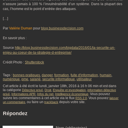
n’assure jamais à 100 % l’invulnérabilité d’un système. Dans la plupart des
cas, l’homme est le point d’entrée des attaques.
[…]
Par
Valérie Duman
pour
blog.businessdecision.com
En savoir plus :
Source
http://blog.businessdecision.com/bigdata/2016/01/la-securite-un-
enjeu-au-coeur-de-la-strategie-d-entreprise/
Crédit Photo :
Shutterstock
Tags :
bonnes pratiques
,
danger
,
formation
,
fuite d'information
,
humain
,
numérique
,
pme
,
salarié
,
securite informatique
,
utilisateur
Cet article à été écrit le lundi, janvier 18th, 2016 à 16 h 06 min et est dans
la catégorie
,
,
,
Détective privé
Droit
Enquête et investigation
information détective
,
,
,
. Vous pouvez
privé
Informations APR
Infos du net
Intelligence économique
suivre les commentaires à cet article via le flux
. Vous pouvez
RSS 2.0
laisser
, ou faire un
depuis votre site.
un commentaire
trackback
Répondez
Nom (obligatoire)