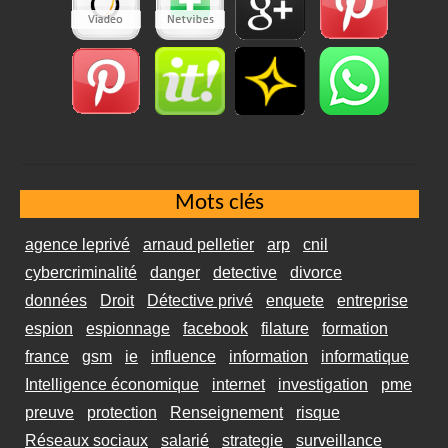
Mots clés
agence leprivé
arnaud pelletier
arp
cnil
cybercriminalité
danger
detective
divorce
données
Droit
Détective privé
enquete
entreprise
espion
espionnage
facebook
filature
formation
france
gsm
ie
influence
information
informatique
Intelligence économique
internet
investigation
pme
preuve
protection
Renseignement
risque
Réseaux sociaux
salarié
strategie
surveillance