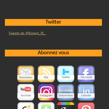
Twitter
Tweets de @Expert_IE_
Abonnez vous