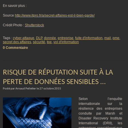
En savoir plus :
Source
http://www.itpro.fr/a/secret-affaires-est-il-bien-garde/
Crédit Photo :
Shutterstock
Tags :
cyber-attaque
,
DLP
,
donnée
,
entreprise
,
fuite d'information
,
mail
,
pme
,
secret des affaires
,
sécurité
,
tpe
,
vol d'information
0 Commentaire
RISQUE DE RÉPUTATION SUITE À LA
PERTE DE DONNÉES SENSIBLES …
Posté par Arnaud Pelletier le 27 octobre 2015
Selon l’enquête
internationale sur la
résilience des entreprises
conduite par Marsh et
Disaster Recovery Institute
International (DRII), les