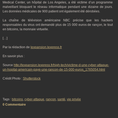
Medical Center, un hôpital de Los Angeles, a été victime d’un programme
malveillant bloquant le réseau informatique pendant une dizaine de jours.
Les données médicales de 900 patient ont également été dérobées.
La chaîne de télévision américaine NBC précise que les hackers
responsables du virus ont demandé plus de 15 000 euros de rançon, le tout
en bitcoins, la monnaie virtuelle.
[…]
Par la rédaction de
lexpansion.lexpress.fr
En savoir plus :
Source
http://lexpansion.lexpress.fr/high-tech/victime-d-une-cyber-attaque-
un-hopital-americain-paye-une-rancon-de-15-000-euros_1765054.html
Crédit Photo :
Shutterstock
Tags :
bitcoins
,
cyber-attaque
,
rançon
,
santé
,
vie privée
0 Commentaire