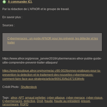
A commander ICI.
Par la rédaction de L’AFNOR et le groupe de travail.
En savoir plus :
Sources :
Cybermenaces : un guide AFNOR pour les prévenir, les détecter et les
traiter
https://www.afnor.org/presse_janvier2018/cybermenaces-afnor-publie-guide-
utile-comprendre-prevenir-traiter-attaques/
https://www.boutique.afnor.org/norme/ac-z90-002/bonnes-pratiques-pour-la-
prevention-la-detection-et-le-traitement-des-nouvelles-cybermenaces-
comment-faire-face-aux-strategie/article/909130/fa187193#info
Crédit Photo :
Shutterstock
Tags :
afnor
,
APT
,
arnaud pelletier
,
cyber-attaque
,
cyber-menace
,
cyber-risque
,
Cybermenaces
,
detective
,
Droit
,
fraude
,
fraude au président
,
preuve
,
ransomware
,
RGPD