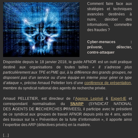
Comment faire face aux
stratégies et techniques
avancées destinées à
nuire, dérober des
informations, commettre
des fraudes ?
Cyber-menaces :
prévenir, détecter,
contre-attaquer
Disponible depuis le 18 janvier 2018, le guide AFNOR est un outil pratique
destiné aux organisations de toutes tailles
« Il s’adresse plus
particulièrement aux TPE et PME qui, à la différence des grands groupes, ne
disposent pas d’un service ou d’une équipe en interne pour gérer ce type
d’attaque
», précise Arnaud Pelletier lors d’une
conférence de présentation
,
membre du syndicat national des agents de recherche privée.
Arnaud PELLETIER, est directeur de l’
Agence Leprivé
&
Expert-IE
et
correspondant normalisation du
SNARP
(SYNDICAT NATIONAL
DES
A
GENTS DE
R
ECHERCHES
P
RIVEES), il participe avec le président
de ce syndicat aux groupes de travail AFNOR depuis près de 4 ans, après
des travaux sur la « Prévention de la fuite d’information », il apporte ainsi
l’expertise des ARP (détectives privés) en la matière.
[…]