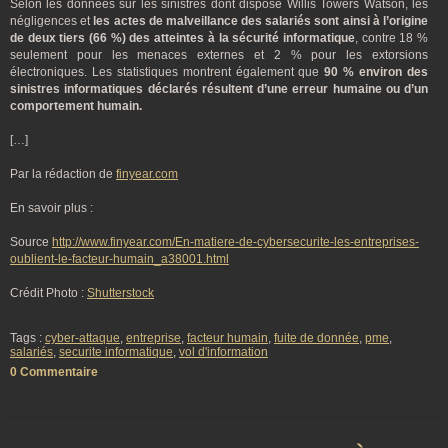
Selon les données sur les sinistres dont dispose Willis Towers Watson, les
négligences et
les actes de malveillance des salariés sont ainsi à l’origine
de deux tiers (66 %) des atteintes à la sécurité informatique
, contre 18 %
seulement pour les menaces externes et 2 % pour les extorsions
électroniques. Les statistiques montrent également que
90 % environ des
sinistres informatiques déclarés résultent d’une erreur humaine ou d’un
comportement humain.
[…]
Par la rédaction de
finyear.com
En savoir plus :
Source
http://www.finyear.com/En-matiere-de-cybersecurite-les-entreprises-
oublient-le-facteur-humain_a38001.html
Crédit Photo :
Shutterstock
Tags :
cyber-attaque
,
entreprise
,
facteur humain
,
fuite de donnée
,
pme
,
salariés
,
securite informatique
,
vol d'information
0 Commentaire