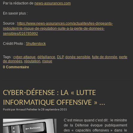
Par la rédaction de
news-assurances.com
En savoir plus :
Source :
https://www.news-assurances.com/actualites/les-dirigeants-
redoutent-le-risque-de-reputation-suite-a-la-perte-de-donnees-
sensibles/016785992
Crédit Photo :
Shutterstock
Tags :
cyber-attaque
,
défaillance
,
DLP
,
donée sensible
,
fuite de donnée
,
perte
de données
,
réputation
,
risque
0 Commentaire
CYBER-DÉFENSE : LA « LUTTE
INFORMATIQUE OFFENSIVE » …
Posté par Arnaud Pelletier le 28 septembre 2015
C’est mieux quand c’est dit : le ministre
de la Défense évoque publiquement
des « capacités offensives » dans le