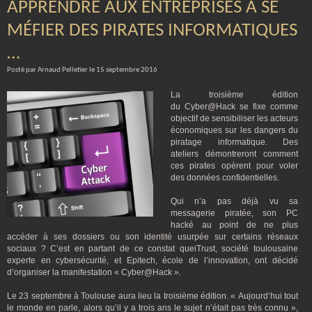
APPRENDRE AUX ENTREPRISES À SE
MÉFIER DES PIRATES INFORMATIQUES
…
Posté par Arnaud Pelletier le 15 septembre 2016
La troisième édition
du Cyber@Hack se fixe comme
objectif de sensibiliser les acteurs
économiques sur les dangers du
piratage informatique. Des
ateliers démontreront comment
ces pirates opèrent pour voler
des données confidentielles.
Qui n’a pas déjà vu sa
messagerie piratée, son PC
hacké au point de ne plus
accéder à ses dossiers ou son identité usurpée sur certains réseaux
sociaux
? C’est en partant de ce constat queiTrust, société toulousaine
experte en cybersécurité, et Epitech, école de l’innovation, ont décidé
d’organiser la manifestation «
Cyber@Hack
».
Le 23 septembre à Toulouse aura lieu la troisième édition. «
Aujourd’hui tout
le monde en parle, alors qu’il y a trois ans le sujet n’était pas très connu
»,