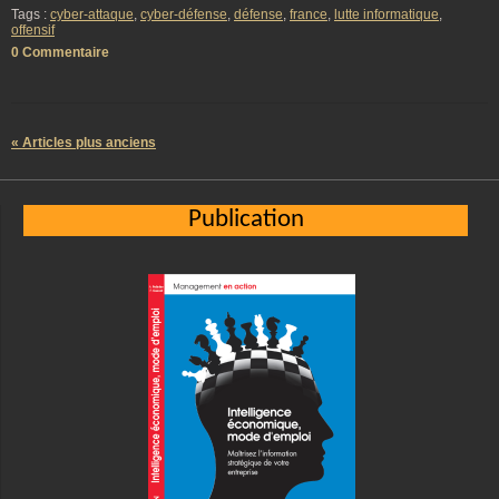
Tags :
cyber-attaque
,
cyber-défense
,
défense
,
france
,
lutte informatique
,
offensif
0 Commentaire
« Articles plus anciens
Publication