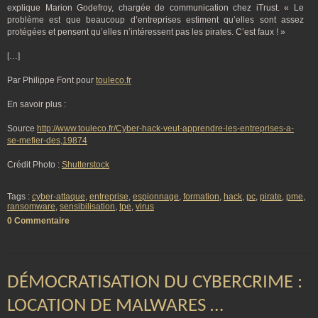
explique Marion Godefroy, chargée de communication chez iTrust. «
Le
problème est que beaucoup d’entreprises estiment qu’elles sont assez
protégées et pensent qu’elles n’intéressent pas les pirates. C’est faux
!
»
[…]
Par Philippe Font pour
touleco.fr
En savoir plus :
Source
http://www.touleco.fr/Cyber-hack-veut-apprendre-les-entreprises-a-
se-mefier-des,19874
Crédit Photo :
Shutterstock
Tags :
cyber-attaque
,
entreprise
,
espionnage
,
formation
,
hack
,
pc
,
pirate
,
pme
,
ransomware
,
sensibilisation
,
tpe
,
virus
0 Commentaire
DÉMOCRATISATION DU CYBERCRIME :
LOCATION DE MALWARES …