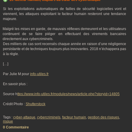
Si les exploitations automatiques de failles de sécurité logicielles vont et
viennent, les attaques exploitant le facteur humain resteront une tendance
majeure.
Malgré les mises en garde, de mauvais réflexes demeurent et les utilisateurs
continuent de se faire piéger en effectuant des virements bancaires
directement aux cybercriminels.
Des milliers de cas sont recensés chaque année en raison d’une négligence
persistante et de techniques toujours plus innovantes. 2018 n’échappera pas
à la règle.
[…]
Par Julie M pour
info-utiles.fr
En savoir plus :
Source h
ttps://www.info-utiles.fr/modules/news/article.php?storyid=14805
Crédit Photo :
Shutterstock
Tags :
cyber-attaque
,
cybercriminels
,
facteur humain
,
gestion des risques
,
risque
0 Commentaire