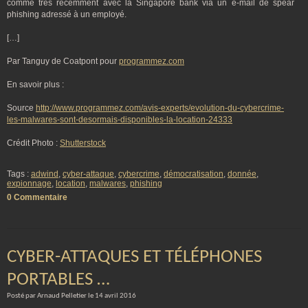
comme très récemment avec la Singapore bank via un e-mail de spear
phishing adressé à un employé.
[…]
Par Tanguy de Coatpont pour
programmez.com
En savoir plus :
Source
http://www.programmez.com/avis-experts/evolution-du-cybercrime-
les-malwares-sont-desormais-disponibles-la-location-24333
Crédit Photo :
Shutterstock
Tags :
adwind
,
cyber-attaque
,
cybercrime
,
démocratisation
,
donnée
,
expionnage
,
location
,
malwares
,
phishing
0 Commentaire
CYBER-ATTAQUES ET TÉLÉPHONES
PORTABLES …
Posté par Arnaud Pelletier le 14 avril 2016