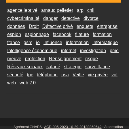
agence leprivé
arnaud pelletier
arp
cnil
cybercriminalité
danger
detective
divorce
données
Droit
Détective privé
enquete
entreprise
espion
espionnage
facebook
filature
formation
france
gsm
ie
influence
information
informatique
Intelligence économique
internet
investigation
pme
preuve
protection
Renseignement
risque
Réseaux sociaux
salarié
strategie
surveillance
sécurité
tpe
téléphone
usa
Veille
vie privée
vol
web
web 2.0
Agrément CNAPS :
AGD-095-2023-10-29-20180360642
- Autorisation