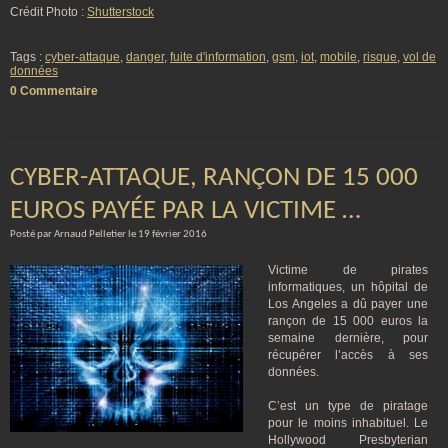
Crédit Photo :
Shutterstock
Tags :
cyber-attaque
,
danger
,
fuite d'information
,
gsm
,
iot
,
mobile
,
risque
,
vol de
données
0 Commentaire
CYBER-ATTAQUE, RANÇON DE 15 000
EUROS PAYÉE PAR LA VICTIME …
Posté par Arnaud Pelletier le 19 février 2016
Victime de pirates
informatiques, un hôpital de
Los Angeles a dû payer une
rançon de 15 000 euros la
semaine dernière, pour
récupérer l’accès à ses
données.
C’est un type de piratage
pour le moins inhabituel. Le
Hollywood Presbyterian