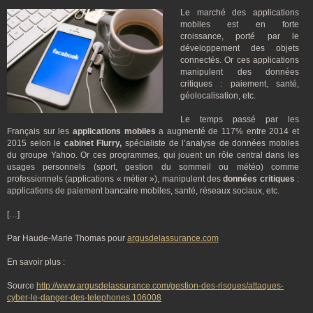
Le marché des applications
mobiles est en forte
croissance, porté par le
développement des objets
connectés. Or ces applications
manipulent des données
critiques : paiement, santé,
géolocalisation, etc.
Le temps passé par les
Français sur les
applications mobiles
a augmenté de 117% entre 2014 et
2015 selon le
cabinet Flurry,
spécialiste de l’analyse de données mobiles
du groupe Yahoo. Or ces programmes, qui jouent un rôle central dans les
usages personnels (sport, gestion du sommeil ou météo) comme
professionnels (applications « métier »), manipulent des
données critiques
:
applications de paiement bancaire mobiles, santé, réseaux sociaux, etc.
[…]
Par Haude-Marie Thomas pour
argusdelassurance.com
En savoir plus :
Source
http://www.argusdelassurance.com/gestion-des-risques/attaques-
cyber-le-danger-des-telephones.106008