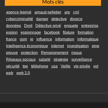
Mots clés
agence leprivé
arnaud pelletier
arp
cnil
cybercriminalité
danger
detective
divorce
données
Droit
Détective privé
enquete
entreprise
espion
espionnage
facebook
filature
formation
france
gsm
ie
influence
information
informatique
Intelligence économique
internet
investigation
pme
preuve
protection
Renseignement
risque
Réseaux sociaux
salarié
strategie
surveillance
sécurité
tpe
téléphone
usa
Veille
vie privée
vol
web
web 2.0