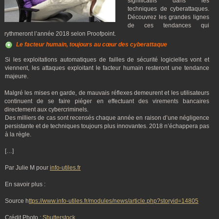
significatifs dans les
techniques de cyberattaques.
Découvrez les grandes lignes
de ces tendances qui
rythmeront l’année 2018 selon Proofpoint.
Le facteur humain, toujours au cœur des cyberattaque
Si les exploitations automatiques de failles de sécurité logicielles vont et
viennent, les attaques exploitant le facteur humain resteront une tendance
majeure.
Malgré les mises en garde, de mauvais réflexes demeurent et les utilisateurs
continuent de se faire piéger en effectuant des virements bancaires
directement aux cybercriminels.
Des milliers de cas sont recensés chaque année en raison d’une négligence
persistante et de techniques toujours plus innovantes. 2018 n’échappera pas
à la règle.
[…]
Par Julie M pour
info-utiles.fr
En savoir plus :
Source h
ttps://www.info-utiles.fr/modules/news/article.php?storyid=14805
Crédit Photo :
Shutterstock