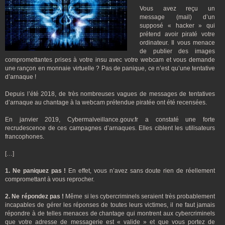
Vous avez reçu un
message (mail) d’un
supposé « hacker » qui
prétend avoir piraté votre
ordinateur. Il vous menace
de publier des images
compromettantes prises à votre insu avec votre webcam et vous demande
une rançon en monnaie virtuelle ? Pas de panique, ce n’est qu’une tentative
d’arnaque !
Depuis l’été 2018, de très nombreuses vagues de messages de tentatives
d’arnaque au chantage à la webcam prétendue piratée ont été recensées.
En janvier 2019, Cybermalveillance.gouv.fr a constaté une forte
recrudescence de ces campagnes d’arnaques. Elles ciblent les utilisateurs
francophones.
[…]
1. Ne paniquez pas !
En effet, vous n’avez sans doute rien de réellement
compromettant à vous reprocher.
2. Ne répondez pas !
Même si les cybercriminels seraient très probablement
incapables de gérer les réponses de toutes leurs victimes, il ne faut jamais
répondre à de telles menaces de chantage qui montrent aux cybercriminels
que votre adresse de messagerie est « valide » et que vous portez de