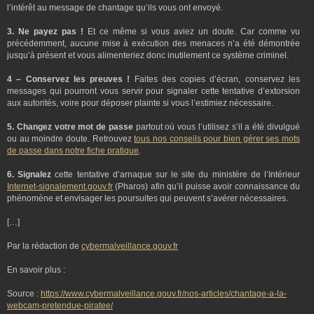
l’intérêt au message de chantage qu’ils vous ont envoyé.
3. Ne payez pas !
Et ce même si vous aviez un doute. Car comme vu
précédemment, aucune mise à exécution des menaces n’a été démontrée
jusqu’à présent et vous alimenteriez donc inutilement ce système criminel.
4 – Conservez les preuves !
Faites des copies d’écran, conservez les
messages qui pourront vous servir pour signaler cette tentative d’extorsion
aux autorités, voire pour déposer plainte si vous l’estimiez nécessaire.
5. Changez votre mot de passe
partout où vous l’utilisez s’il a été divulgué
ou au moindre doute. Retrouvez
tous nos conseils pour bien gérer ses mots
de passe dans notre fiche pratique
.
6. Signalez
cette tentative d’arnaque sur le site du ministère de l’Intérieur
Internet-signalement.gouv.fr
(Pharos) afin qu’il puisse avoir connaissance du
phénomène et envisager les poursuites qui peuvent s’avérer nécessaires.
[…]
Par la rédaction de
cybermalveillance.gouv.fr
En savoir plus :
Source :
https://www.cybermalveillance.gouv.fr/nos-articles/chantage-a-la-
webcam-pretendue-piratee/