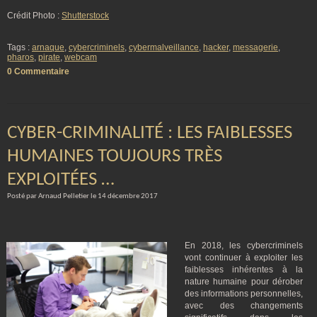
Crédit Photo :
Shutterstock
Tags :
arnaque
,
cybercriminels
,
cybermalveillance
,
hacker
,
messagerie
,
pharos
,
pirate
,
webcam
0 Commentaire
CYBER-CRIMINALITÉ : LES FAIBLESSES
HUMAINES TOUJOURS TRÈS
EXPLOITÉES …
Posté par Arnaud Pelletier le 14 décembre 2017
En 2018, les cybercriminels
vont continuer à exploiter les
faiblesses inhérentes à la
nature humaine pour dérober
des informations personnelles,
avec des changements