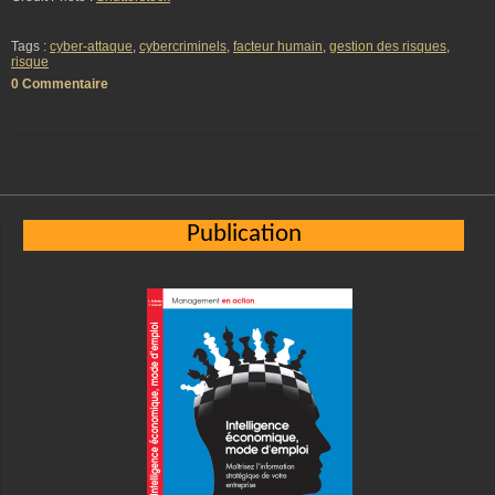
Tags :
cyber-attaque
,
cybercriminels
,
facteur humain
,
gestion des risques
,
risque
0 Commentaire
Publication