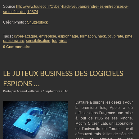
Source
http://www.touleco.fr/Cyber-hack-veut-apprendre-les-entreprises-a-
se-mefier-des,19874
Crédit Photo :
Shutterstock
Tags :
cyber-attaque
,
entreprise
,
espionnage
,
formation
,
hack
,
pc
,
pirate
,
pme
,
ransomware
,
sensibilisation
,
tpe
,
virus
0 Commentaire
LE JUTEUX BUSINESS DES LOGICIELS
ESPIONS …
Posté par Arnaud Pelletier le 1 septembre 2016
L’affaire a surpris les geeks ! Pour
la première fois, Apple a dû
diffuser dans l’urgence une mise
à jour de l’iOS de ses iPhone.
Motif ? Citizen Lab, un laboratoire
de l’université de Toronto, avait
découvert trois failles de sécurité