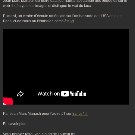
Jean Marc Manach est notre data journaliste spécialiste des enquêtes sur le
web. Il décrypte les images et distingue le vrai du faux.
Et aussi, un centre d’écoute américain sur l’ambassade des USA en plein
Paris, ci-dessous ou l’émission complète
ici
.
Par Jean Marc Manach pour l’autre JT sur
france4.fr
En savoir plus :
Vous pouvez retrouver le blog de l’auteur ici :