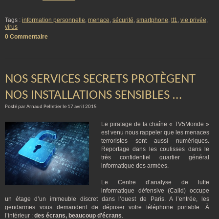
Tags :
information personnelle
,
menace
,
sécurité
,
smartphone
,
tf1
,
vie privée
,
virus
0 Commentaire
NOS SERVICES SECRETS PROTÈGENT
NOS INSTALLATIONS SENSIBLES …
Posté par Arnaud Pelletier le 17 avril 2015
Le piratage de la chaîne « TV5Monde »
est venu nous rappeler que les menaces
terroristes sont aussi numériques.
Reportage dans les coulisses dans le
très confidentiel quartier général
informatique des armées.
Le Centre d’analyse de lutte
informatique défensive (Calid) occupe
un étage d’un immeuble discret dans l’ouest de Paris. A l’entrée, les
gendarmes vous demandent de déposer votre téléphone portable. À
l’intérieur :
des écrans, beaucoup d’écrans
.