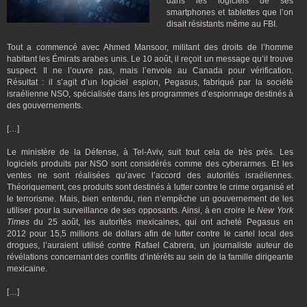
dans les logiciels de ses
smartphones et tablettes que l’on
disait résistants même au FBI.
Tout a commencé avec Ahmed Mansoor, militant des droits de l’homme
habitant les Émirats arabes unis. Le 10 août, il reçoit un message qu’il trouve
suspect. Il ne l’ouvre pas, mais l’envoie au Canada pour vérification.
Résultat : il s’agit d’un logiciel espion, Pegasus, fabriqué par la société
israélienne NSO, spécialisée dans les programmes d’espionnage destinés à
des gouvernements.
[…]
Le ministère de la Défense, à Tel-Aviv, suit tout cela de très près. Les
logiciels produits par NSO sont considérés comme des cyberarmes. Et les
ventes ne sont réalisées qu’avec l’accord des autorités israéliennes.
Théoriquement, ces produits sont destinés à lutter contre le crime organisé et
le terrorisme. Mais, bien entendu, rien n’empêche un gouvernement de les
utiliser pour la surveillance de ses opposants. Ainsi, à en croire le
New York
Times
du 25 août, les autorités mexicaines, qui ont acheté Pegasus en
2012 pour 15,5 millions de dollars afin de lutter contre le cartel local des
drogues, l’auraient utilisé contre Rafael Cabrera, un journaliste auteur de
révélations concernant des conflits d’intérêts au sein de la famille dirigeante
mexicaine.
[…]