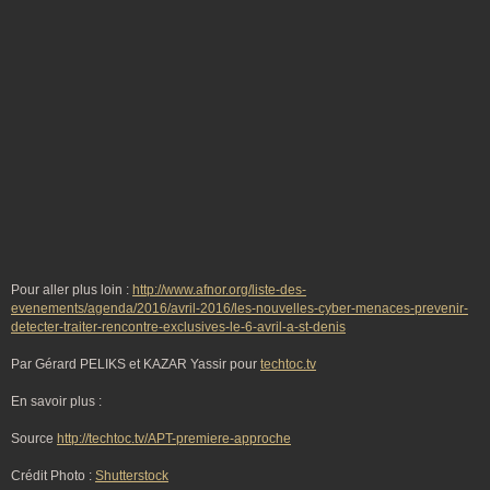
Pour aller plus loin :
http://www.afnor.org/liste-des-
evenements/agenda/2016/avril-2016/les-nouvelles-cyber-menaces-prevenir-
detecter-traiter-rencontre-exclusives-le-6-avril-a-st-denis
Par Gérard PELIKS et KAZAR Yassir pour
techtoc.tv
En savoir plus :
Source
http://techtoc.tv/APT-premiere-approche
Crédit Photo :
Shutterstock