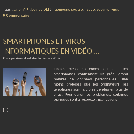
Tags :
afnor
,
APT
,
botnet
,
DLP
,
ingenieurie sociale
,
risque
,
sécurité
,
virus
0 Commentaire
SMARTPHONES ET VIRUS
INFORMATIQUES EN VIDÉO …
Posté par Arnaud Pelletier le 16 mars 2016
Photos, messages, codes secrets… : les
smartphones contiennent un (très) grand
nombre de données personnelles. Bien
moins protégés que les ordinateurs, les
téléphones sont la cibles de plus en plus de
virus. Pour éviter les problèmes, certaines
pratiques sont à respecter. Explications.
[…]