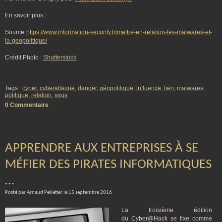
En savoir plus :
Source
https://www.information-security.fr/mettre-en-relation-les-malwares-et-
la-geopolitique/
Crédit Photo :
Shutterstock
Tags :
cyber
,
cyberattaque
,
danger
,
géopolitique
,
influence
,
lien
,
malwares
,
politique
,
relation
,
virus
0 Commentaire
APPRENDRE AUX ENTREPRISES À SE
MÉFIER DES PIRATES INFORMATIQUES
…
Posté par Arnaud Pelletier le 15 septembre 2016
La troisième édition
du Cyber@Hack se fixe comme