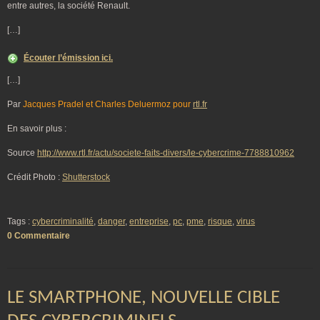
entre autres, la société Renault.
[…]
Écouter l’émission ici.
[…]
Par
Jacques Pradel
et Charles Deluermoz pour
rtl.fr
En savoir plus :
Source
http://www.rtl.fr/actu/societe-faits-divers/le-cybercrime-7788810962
Crédit Photo :
Shutterstock
Tags :
cybercriminalité
,
danger
,
entreprise
,
pc
,
pme
,
risque
,
virus
0 Commentaire
LE SMARTPHONE, NOUVELLE CIBLE