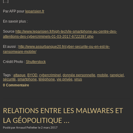
[…]
Par AFP pour
leparisien.fr
En savoir plus :
Source
http://www.leparisien.fr/high-tech/le-smartphone-au-centre-des-
attentions-des-cybercriminels-01-03-2017-6722397.php
Et aussi :
http://www.assurbanque20.fr/cyber-securite-ou-en-est-le-
ransomware-mobile/
Crédit Photo :
Shutterstock
Tags :
attaque
,
BYOD
,
cybercriminel
,
donnée personnelle
,
mobile
,
rangiciel
,
sécurité
,
smartphone
,
téléphone
,
vie privée
,
virus
0 Commentaire
RELATIONS ENTRE LES MALWARES ET
LA GÉOPOLITIQUE …
Posté par Arnaud Pelletier le 2 mars 2017