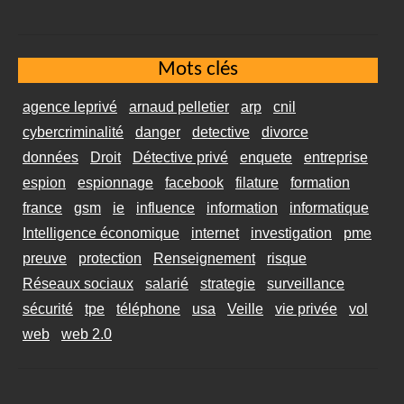
Mots clés
agence leprivé
arnaud pelletier
arp
cnil
cybercriminalité
danger
detective
divorce
données
Droit
Détective privé
enquete
entreprise
espion
espionnage
facebook
filature
formation
france
gsm
ie
influence
information
informatique
Intelligence économique
internet
investigation
pme
preuve
protection
Renseignement
risque
Réseaux sociaux
salarié
strategie
surveillance
sécurité
tpe
téléphone
usa
Veille
vie privée
vol
web
web 2.0