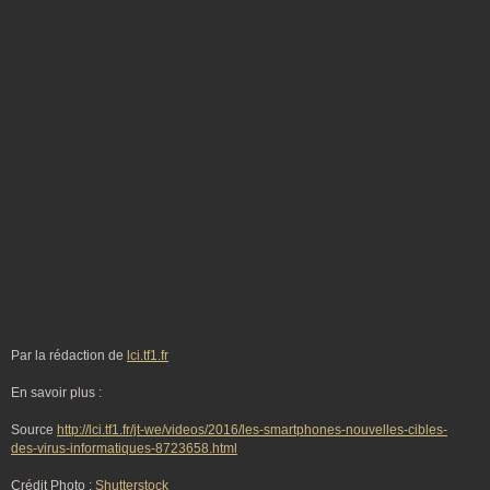
Par la rédaction de
lci.tf1.fr
En savoir plus :
Source
http://lci.tf1.fr/jt-we/videos/2016/les-smartphones-nouvelles-cibles-
des-virus-informatiques-8723658.html
Crédit Photo :
Shutterstock