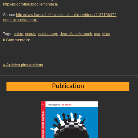
http://bugbrother.blog.lemonde.fr/
Source
http://www.france4.fr/emissions/l-autre-jt/videos/113713647?
onglet=tous&page=1
Tags :
chine
,
écoute
,
espionnage
,
Jean Marc Manach
,
usa
,
virus
0 Commentaire
« Articles plus anciens
Publication