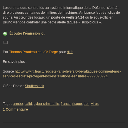
Les ordinateurs sont reliés au système informatique de la Défense, c’est-à-
dire plusieurs centaines de milliers de machines. Ambiance feutrée, clics de
souris. Au cœur des locaux,
un poste de veille 24/24
où le sous-officier
Bruno vient de contrôler une petite alerte taguée « suspicious ».
Écouter l’émission ici.
[…]
Par
Thomas Prouteau et Loïc Farge
pour
rtl.fr
En savoir plus :
Source
http://www.rtl.fr/actu/societe-faits-divers/cyberattaques-comment-nos-
services-secrets-protegent-nos-installations-sensibles-7777373774
Crédit Photo :
Shutterstock
Tags :
armée
,
calid
,
cyber criminalité
,
france
,
risque
,
troll
,
virus
1 Commentaire