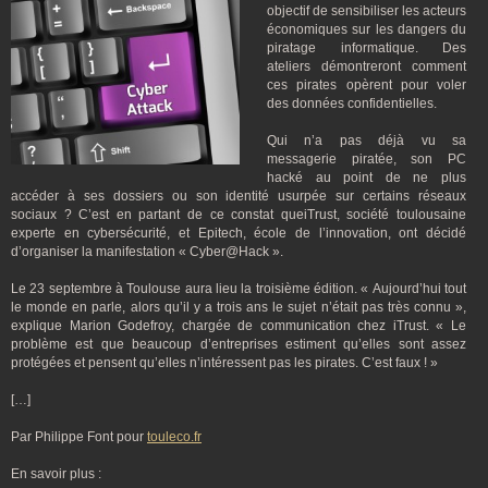
objectif de sensibiliser les acteurs
économiques sur les dangers du
piratage informatique. Des
ateliers démontreront comment
ces pirates opèrent pour voler
des données confidentielles.
Qui n’a pas déjà vu sa
messagerie piratée, son PC
hacké au point de ne plus
accéder à ses dossiers ou son identité usurpée sur certains réseaux
sociaux
? C’est en partant de ce constat queiTrust, société toulousaine
experte en cybersécurité, et Epitech, école de l’innovation, ont décidé
d’organiser la manifestation «
Cyber@Hack
».
Le 23 septembre à Toulouse aura lieu la troisième édition. «
Aujourd’hui tout
le monde en parle, alors qu’il y a trois ans le sujet n’était pas très connu
»,
explique Marion Godefroy, chargée de communication chez iTrust. «
Le
problème est que beaucoup d’entreprises estiment qu’elles sont assez
protégées et pensent qu’elles n’intéressent pas les pirates. C’est faux
!
»
[…]
Par Philippe Font pour
touleco.fr
En savoir plus :