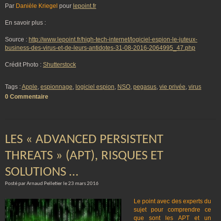
Par
Danièle Kriegel
pour
lepoint.fr
En savoir plus :
Source :
http://www.lepoint.fr/high-tech-internet/logiciel-espion-le-juteux-
business-des-virus-et-de-leurs-antidotes-31-08-2016-2064995_47.php
Crédit Photo :
Shutterstock
Tags :
Apple
,
espionnage
,
logiciel espion
,
NSO
,
pegasus
,
vie privée
,
virus
0 Commentaire
LES « ADVANCED PERSISTENT
THREATS » (APT), RISQUES ET
SOLUTIONS …
Posté par Arnaud Pelletier le 23 mars 2016
Le point avec des experts du
sujet pour comprendre ce
que sont les APT et un