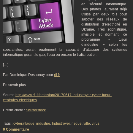
en sécurité informatique.
Des pirates l’auraient déjà
utilisé par deux fois pour
saboter des réseaux de
distribution d’électricité en
Ukraine. Très sophistiqué,
invisible et dormant, ce
programme « tueur
d’industrie » selon les
spécialistes, aurait également la capacité d’attaquer des systèmes
informatique gérant le gaz, l’eau ou encore le trafic routier.
[…]
Par Dominique Desaunay pour
rfi.fr
En savoir plus :
Source
http://www.rfi.fr/emission/20170617-industroyer-cyber-tueur-
centrales-electriques
Crédit Photo :
Shutterstock
Tags :
cyberattaque
,
industrie
,
Industroyer
,
risque
,
ville
,
virus
0 Commentaire