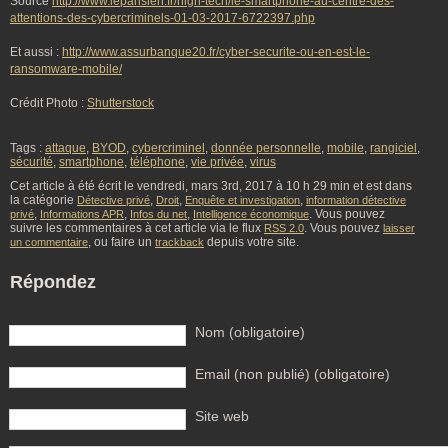
Source
http://www.leparisien.fr/high-tech/le-smartphone-au-centre-des-
attentions-des-cybercriminels-01-03-2017-6722397.php
Et aussi :
http://www.assurbanque20.fr/cyber-securite-ou-en-est-le-
ransomware-mobile/
Crédit Photo :
Shutterstock
Tags :
attaque
,
BYOD
,
cybercriminel
,
donnée personnelle
,
mobile
,
rangiciel
,
sécurité
,
smartphone
,
téléphone
,
vie privée
,
virus
Cet article à été écrit le vendredi, mars 3rd, 2017 à 10 h 29 min et est dans
la catégorie
,
,
,
Détective privé
Droit
Enquête et investigation
information détective
,
,
,
. Vous pouvez
privé
Informations APR
Infos du net
Intelligence économique
suivre les commentaires à cet article via le flux
. Vous pouvez
RSS 2.0
laisser
, ou faire un
depuis votre site.
un commentaire
trackback
Répondez
Nom (obligatoire)
Email (non publié) (obligatoire)
Site web