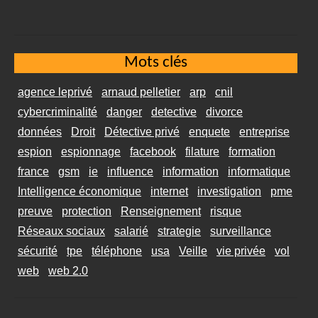
Mots clés
agence leprivé
arnaud pelletier
arp
cnil
cybercriminalité
danger
detective
divorce
données
Droit
Détective privé
enquete
entreprise
espion
espionnage
facebook
filature
formation
france
gsm
ie
influence
information
informatique
Intelligence économique
internet
investigation
pme
preuve
protection
Renseignement
risque
Réseaux sociaux
salarié
strategie
surveillance
sécurité
tpe
téléphone
usa
Veille
vie privée
vol
web
web 2.0