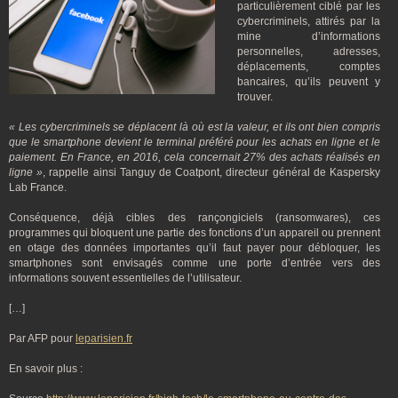
particulièrement ciblé par les
cybercriminels, attirés par la
mine d’informations
personnelles, adresses,
déplacements, comptes
bancaires, qu’ils peuvent y
trouver.
« Les cybercriminels se déplacent là où est la valeur, et ils ont bien compris
que le smartphone devient le terminal préféré pour les achats en ligne et le
paiement. En France, en 2016, cela concernait 27% des achats réalisés en
ligne »
, rappelle ainsi Tanguy de Coatpont, directeur général de Kaspersky
Lab France.
Conséquence, déjà cibles des rançongiciels (ransomwares), ces
programmes qui bloquent une partie des fonctions d’un appareil ou prennent
en otage des données importantes qu’il faut payer pour débloquer, les
smartphones sont envisagés comme une porte d’entrée vers des
informations souvent essentielles de l’utilisateur.
[…]
Par AFP pour
leparisien.fr
En savoir plus :