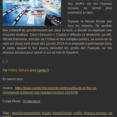
Vos profils sur les réseaux
sociaux ne seront plus
(vraiment) à l’abri.
Traquer la fraude fiscale par
tous les moyens. Tel semble
être l’objectif du gouvernement qui, pour ce faire, a décidé de déployer une
nouvelle stratégie. Dans l’émission « Capital » diffusée ce dimanche sur M6,
Gérald Darmanin, ministre de l’Action et des comptes publics, va annoncer la
mise en place sans doute dès janvier 2019 d’un dispositif expérimental dans
le cadre duquel le fisc pourra surveiller les profils des Français sur les
réseaux sociaux pour savoir si oui ou non ils fraudent.
[…]
Par
Ambre Deharo
pour
capital.fr
En savoir plus :
Source :
https://www.capital.fr/economie-politique/fraude-le-fisc-va-
commencer-a-traquer-vos-reseaux-sociaux-1315246
Crédit Photo :
Shutterstock
Tags :
donnée personnelle
,
fraude
,
fraude fiscale
,
profils
,
réseaux sociaux
,
vie
privée