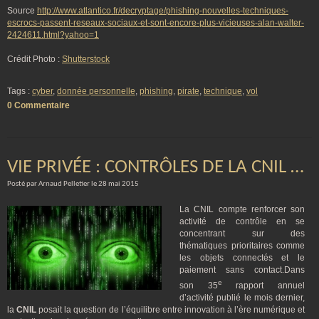
Source
http://www.atlantico.fr/decryptage/phishing-nouvelles-techniques-
escrocs-passent-reseaux-sociaux-et-sont-encore-plus-vicieuses-alan-walter-
2424611.html?yahoo=1
Crédit Photo :
Shutterstock
Tags :
cyber
,
donnée personnelle
,
phishing
,
pirate
,
technique
,
vol
0 Commentaire
VIE PRIVÉE : CONTRÔLES DE LA CNIL …
Posté par Arnaud Pelletier le 28 mai 2015
La CNIL compte renforcer son
activité de contrôle en se
concentrant sur des
thématiques prioritaires comme
les objets connectés et le
paiement sans contact.Dans
e
son 35
rapport annuel
d’activité publié le mois dernier,
la
CNIL
posait la question de l’équilibre entre innovation à l’ère numérique et