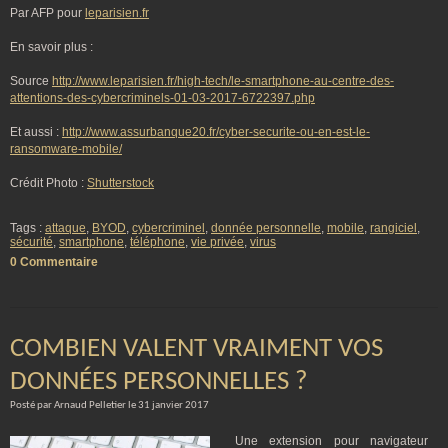
Par AFP pour
leparisien.fr
En savoir plus :
Source
http://www.leparisien.fr/high-tech/le-smartphone-au-centre-des-
attentions-des-cybercriminels-01-03-2017-6722397.php
Et aussi :
http://www.assurbanque20.fr/cyber-securite-ou-en-est-le-
ransomware-mobile/
Crédit Photo :
Shutterstock
Tags :
attaque
,
BYOD
,
cybercriminel
,
donnée personnelle
,
mobile
,
rangiciel
,
sécurité
,
smartphone
,
téléphone
,
vie privée
,
virus
0 Commentaire
COMBIEN VALENT VRAIMENT VOS
DONNÉES PERSONNELLES ?
Posté par Arnaud Pelletier le 31 janvier 2017
Une extension pour navigateur