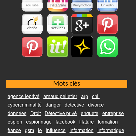
Mots clés
agence leprivé
arnaud pelletier
arp
cnil
cybercriminalité
danger
detective
divorce
données
Droit
Détective privé
enquete
entreprise
espion
espionnage
facebook
filature
formation
france
gsm
ie
influence
information
informatique