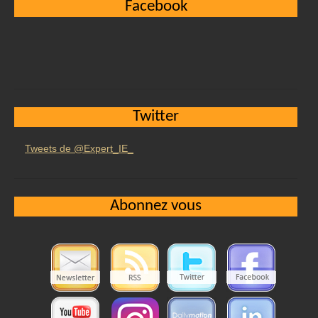
Facebook
Twitter
Tweets de @Expert_IE_
Abonnez vous