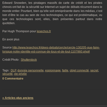
Edward Snowden, les piratages massifs de carte de crédit et les pirates
chinois ont fait de la sécurité sur Internet un sujet de débats récurrent dans le
monde entier. Pourtant, bien qu’elle soit omniprésente dans les médias, c’est
loin d’être le cas au sein de nos technologies, ce qui est problématique, vu
que ces technologies sont, elles, bien présentes partout dans notre
quotidien.
Par Hugh Thompson pour
lesechos.fr
En avoir plus
Source
http://www.lesechos.fr/idees-debats/cercle/cercle-130205-que-faire-
lorsque-notre-identite-est-connue-de-tous-et-de-tout-1107860.php#
Crédit Photo :
Shutterstock
Tags :
DLP
,
donnée personnelle
,
espionnage
,
faille
,
objet connecté
,
secret
,
sécurité
,
vie privée
0 Commentaire
« Articles plus anciens