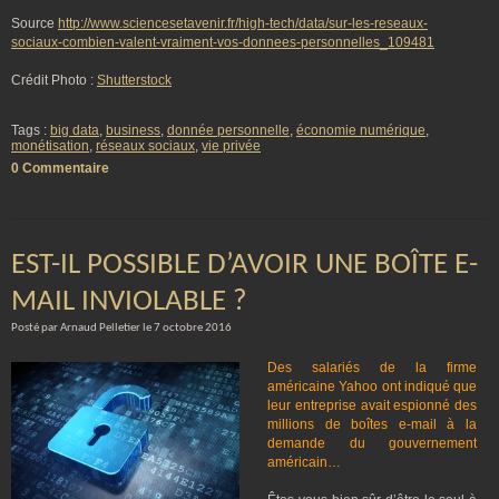
Source
http://www.sciencesetavenir.fr/high-tech/data/sur-les-reseaux-
sociaux-combien-valent-vraiment-vos-donnees-personnelles_109481
Crédit Photo :
Shutterstock
Tags :
big data
,
business
,
donnée personnelle
,
économie numérique
,
monétisation
,
réseaux sociaux
,
vie privée
0 Commentaire
EST-IL POSSIBLE D’AVOIR UNE BOÎTE E-
MAIL INVIOLABLE ?
Posté par Arnaud Pelletier le 7 octobre 2016
Des salariés de la firme
américaine Yahoo ont indiqué que
leur entreprise avait espionné des
millions de boîtes e-mail à la
demande du gouvernement
américain…