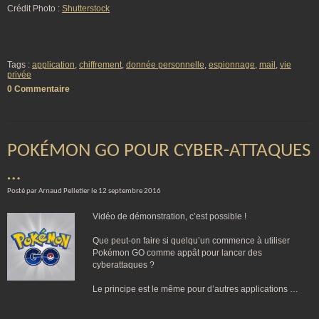
Crédit Photo :
Shutterstock
Tags :
application
,
chiffrement
,
donnée personnelle
,
espionnage
,
mail
,
vie
privée
0 Commentaire
POKÉMON GO POUR CYBER-ATTAQUES
…
Posté par Arnaud Pelletier le 12 septembre 2016
Vidéo de démonstration, c’est possible !
Que peut-on faire si quelqu’un commence à utiliser
Pokémon GO comme appât pour lancer des
cyberattaques ?
Le principe est le même pour d’autres applications …