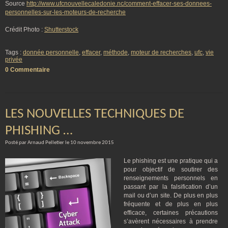
Source
http://www.ufcnouvellecaledonie.nc/comment-effacer-ses-donnees-
personnelles-sur-les-moteurs-de-recherche
Crédit Photo :
Shutterstock
Tags :
donnée personnelle
,
effacer
,
méthode
,
moteur de recherches
,
ufc
,
vie
privée
0 Commentaire
LES NOUVELLES TECHNIQUES DE
PHISHING …
Posté par Arnaud Pelletier le 10 novembre 2015
Le phishing est une pratique qui a
pour objectif de soutirer des
renseignements personnels en
passant par la falsification d’un
mail ou d’un site. De plus en plus
fréquente et de plus en plus
efficace, certaines précautions
s’avèrent nécessaires à prendre