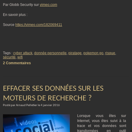
Par Globb Security sur
vimeo.com
En savoir plus :
Source
https://vimeo.com/182069411
Tags :
cyber attack
,
donnée personnelle
,
piratage
,
pokemon go
,
risque
,
sécurité
,
wifi
2 Commentaires
EFFACER SES DONNÉES SUR LES
MOTEURS DE RECHERCHE ?
Posté par Arnaud Pelletier le 4 janvier 2016
Lorsque vous êtes sur
Internet, vous êtes suivi à la
trace et vos données sont
transformées en outil