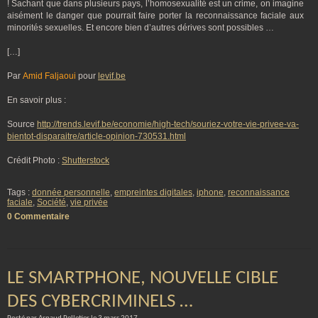
! Sachant que dans plusieurs pays, l’homosexualité est un crime, on imagine
aisément le danger que pourrait faire porter la reconnaissance faciale aux
minorités sexuelles. Et encore bien d’autres dérives sont possibles …
[…]
Par
Amid Faljaoui
pour
levif.be
En savoir plus :
Source
http://trends.levif.be/economie/high-tech/souriez-votre-vie-privee-va-
bientot-disparaitre/article-opinion-730531.html
Crédit Photo :
Shutterstock
Tags :
donnée personnelle
,
empreintes digitales
,
iphone
,
reconnaissance
faciale
,
Société
,
vie privée
0 Commentaire
LE SMARTPHONE, NOUVELLE CIBLE
DES CYBERCRIMINELS …