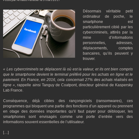
Posté par Arnaud Pelletier le 3 mars 2017
Désormais véritable petit
ordinateur de poche, le
smartphone est
particulièrement ciblé par les
cybercriminels, attirés par la
mine d’informations
personnelles, adresses,
déplacements, comptes
bancaires, qu’ils peuvent y
trouver.
« Les cybercriminels se déplacent là où est la valeur, et ils ont bien compris
que le smartphone devient le terminal préféré pour les achats en ligne et le
paiement. En France, en 2016, cela concernait 27% des achats réalisés en
ligne »
, rappelle ainsi Tanguy de Coatpont, directeur général de Kaspersky
Lab France.
Conséquence, déjà cibles des rançongiciels (ransomwares), ces
programmes qui bloquent une partie des fonctions d’un appareil ou prennent
en otage des données importantes qu’il faut payer pour débloquer, les
smartphones sont envisagés comme une porte d’entrée vers des
informations souvent essentielles de l’utilisateur.
[…]