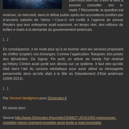
Êtes-vous bien sûr d’être le seul à
pouvoir consulter vos e-
mails ? Récurrente, la question est
revenue, ce mercredi, dans le débat public après les accusations portées par
d’anciens salariés de Yahoo ! Ceux-ci ont confié à l’agence de presse
Reuters que leur entreprise avait espionné, en temps réel, des millions de
boîtes e-mails à la demande du gouvernement américain.
[…]
En conséquence, il ne reste plus qu’à se tourner vers les services proposant
de chiffrer (crypter) vos échanges. Comme l’application Telegram, très prisée
des djihadistes. Ou Signal. Fin août, un article de
Vanity Fair
révélait
qu’Hillary Clinton avait porté son dévolu sur ce système. Il faut dire qu’elle
était dans l’œil du cyclone médiatique pour avoir utilisé sa messagerie
personnelle alors qu’elle était à la tête du Département d’Etat américain
(2009-2013).
[…]
Par
Vincent Vantighem
pour
20minutes.fr
En savoir plus :
Source
http://www.20minutes.fr/societe/1936827-20161005-espionnage-
comptes-yahoo-vraiment-possible-avoir-boite-e-mail-inviolable