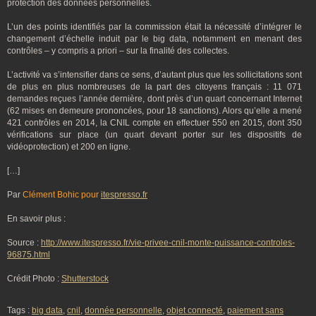
protection des données personnelles.
L’un des points identifiés par la commission était la nécessité d’intégrer le
changement d’échelle induit par le big data, notamment en menant des
contrôles – y compris a priori – sur la finalité des collectes.
L’activité va s’intensifier dans ce sens, d’autant plus que les sollicitations sont
de plus en plus nombreuses de la part des citoyens français : 11 071
demandes reçues l’année dernière, dont près d’un quart concernant Internet
(62 mises en demeure prononcées, pour 18 sanctions). Alors qu’elle a mené
421 contrôles en 2014, la CNIL compte en effectuer 550 en 2015, dont 350
vérifications sur place (un quart devant porter sur les dispositifs de
vidéoprotection) et 200 en ligne.
[…]
Par
Clément Bohic pour
itespresso.fr
En savoir plus :
Source :
http://www.itespresso.fr/vie-privee-cnil-monte-puissance-controles-
96875.html
Crédit Photo :
Shutterstock
Tags :
big data
,
cnil
,
donnée personnelle
,
objet connecté
,
paiement sans