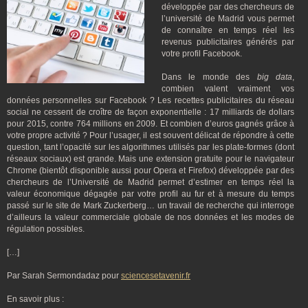
développée par des chercheurs de
l’université de Madrid vous permet
de connaître en temps réel les
revenus publicitaires générés par
votre profil Facebook.
Dans le monde des
big data
,
combien valent vraiment vos
données personnelles sur Facebook ? Les recettes publicitaires du réseau
social ne cessent de croître de façon exponentielle : 17 milliards de dollars
pour 2015, contre 764 millions en 2009. Et combien d’euros gagnés grâce à
votre propre activité ? Pour l’usager, il est souvent délicat de répondre à cette
question, tant l’opacité sur les algorithmes utilisés par les plate-formes (dont
réseaux sociaux) est grande. Mais une extension gratuite pour le navigateur
Chrome (bientôt disponible aussi pour Opera et Firefox) développée par des
chercheurs de l’Université de Madrid permet d’estimer en temps réel la
valeur économique dégagée par votre profil au fur et à mesure du temps
passé sur le site de Mark Zuckerberg… un travail de recherche qui interroge
d’ailleurs la valeur commerciale globale de nos données et les modes de
régulation possibles.
[…]
Par Sarah Sermondadaz pour
sciencesetavenir.fr
En savoir plus :