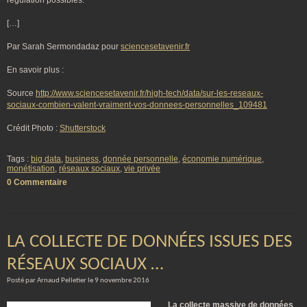
régulation possibles.
[…]
Par Sarah Sermondadaz pour
sciencesetavenir.fr
En savoir plus :
Source
http://www.sciencesetavenir.fr/high-tech/data/sur-les-reseaux-
sociaux-combien-valent-vraiment-vos-donnees-personnelles_109481
Crédit Photo :
Shutterstock
Tags :
big data
,
business
,
donnée personnelle
,
économie numérique
,
monétisation
,
réseaux sociaux
,
vie privée
0 Commentaire
LA COLLECTE DE DONNÉES ISSUES DES
RÉSEAUX SOCIAUX …
Posté par Arnaud Pelletier le 9 novembre 2016
La collecte massive de données