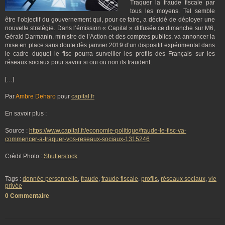
Traquer la fraude fiscale par
tous les moyens. Tel semble
être l’objectif du gouvernement qui, pour ce faire, a décidé de déployer une
nouvelle stratégie. Dans l’émission « Capital » diffusée ce dimanche sur M6,
Gérald Darmanin, ministre de l’Action et des comptes publics, va annoncer la
mise en place sans doute dès janvier 2019 d’un dispositif expérimental dans
le cadre duquel le fisc pourra surveiller les profils des Français sur les
réseaux sociaux pour savoir si oui ou non ils fraudent.
[…]
Par
Ambre Deharo
pour
capital.fr
En savoir plus :
Source :
https://www.capital.fr/economie-politique/fraude-le-fisc-va-
commencer-a-traquer-vos-reseaux-sociaux-1315246
Crédit Photo :
Shutterstock
Tags :
donnée personnelle
,
fraude
,
fraude fiscale
,
profils
,
réseaux sociaux
,
vie
privée
0 Commentaire