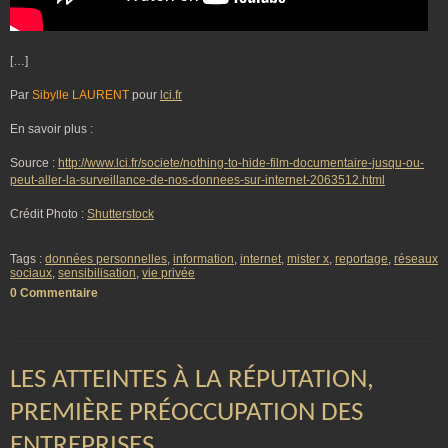
[…]
Par
Sibylle LAURENT
pour
lci.fr
En savoir plus :
Source :
http://www.lci.fr/societe/nothing-to-hide-film-documentaire-jusqu-ou-
peut-aller-la-surveillance-de-nos-donnees-sur-internet-2063512.html
Crédit Photo :
Shutterstock
Tags :
données personnelles
,
information
,
internet
,
mister x
,
reportage
,
réseaux
sociaux
,
sensibilisation
,
vie privée
0 Commentaire
LES ATTEINTES À LA RÉPUTATION,
PREMIÈRE PRÉOCCUPATION DES
ENTREPRISES …