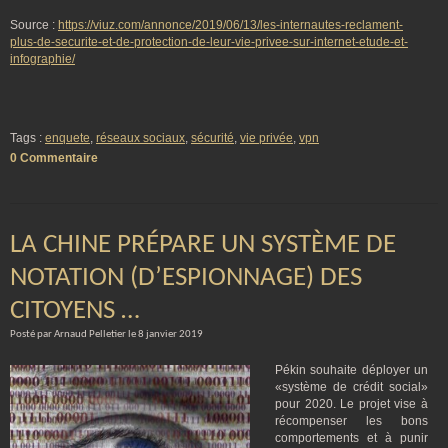
Source :
https://viuz.com/annonce/2019/06/13/les-internautes-reclament-
plus-de-securite-et-de-protection-de-leur-vie-privee-sur-internet-etude-et-
infographie/
Tags :
enquete
,
réseaux sociaux
,
sécurité
,
vie privée
,
vpn
0 Commentaire
LA CHINE PRÉPARE UN SYSTÈME DE
NOTATION (D’ESPIONNAGE) DES
CITOYENS …
Posté par Arnaud Pelletier le 8 janvier 2019
Pékin souhaite déployer un
«système de crédit social»
pour 2020. Le projet vise à
récompenser les bons
comportements et à punir