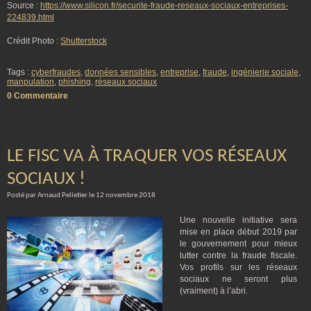
Source :
https://www.silicon.fr/securite-fraude-reseaux-sociaux-entreprises-
224839.html
Crédit Photo :
Shutterstock
Tags :
cyberfraudes
,
données sensibles
,
entreprise
,
fraude
,
ingénierie sociale
,
manpulation
,
phishing
,
réseaux sociaux
0 Commentaire
LE FISC VA À TRAQUER VOS RÉSEAUX
SOCIAUX !
Posté par Arnaud Pelletier le 12 novembre 2018
Une nouvelle initiative sera
mise en place début 2019 par
le gouvernement pour mieux
lutter contre la fraude fiscale.
Vos profils sur les réseaux
sociaux ne seront plus
(vraiment) à l’abri.