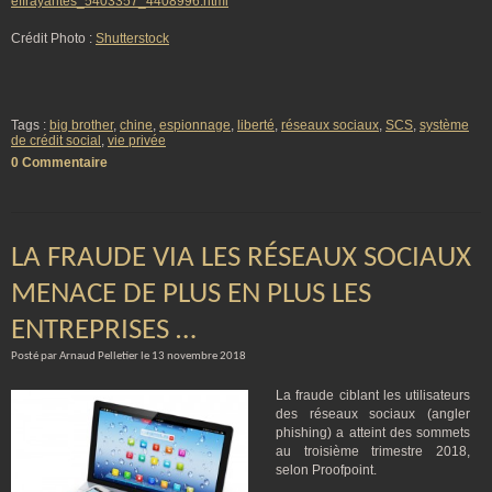
effrayantes_5403357_4408996.html
Crédit Photo :
Shutterstock
Tags :
big brother
,
chine
,
espionnage
,
liberté
,
réseaux sociaux
,
SCS
,
système
de crédit social
,
vie privée
0 Commentaire
LA FRAUDE VIA LES RÉSEAUX SOCIAUX
MENACE DE PLUS EN PLUS LES
ENTREPRISES …
Posté par Arnaud Pelletier le 13 novembre 2018
La fraude ciblant les utilisateurs
des réseaux sociaux (angler
phishing) a atteint des sommets
au troisième trimestre 2018,
selon Proofpoint.