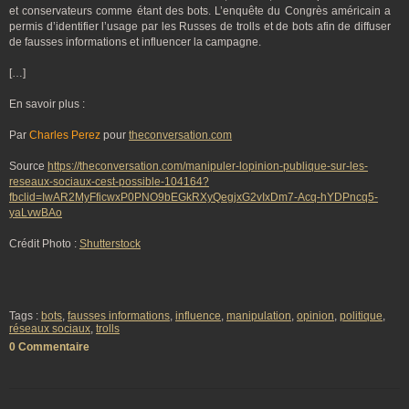
et conservateurs comme étant des bots. L’enquête du Congrès américain a
permis d’identifier l’usage par les Russes de trolls et de bots afin de diffuser
de fausses informations et influencer la campagne.
[…]
En savoir plus :
Par
Charles Perez
pour
theconversation.com
Source
https://theconversation.com/manipuler-lopinion-publique-sur-les-
reseaux-sociaux-cest-possible-104164?
fbclid=IwAR2MyFficwxP0PNO9bEGkRXyQegjxG2vIxDm7-Acq-hYDPncq5-
yaLvwBAo
Crédit Photo :
Shutterstock
Tags :
bots
,
fausses informations
,
influence
,
manipulation
,
opinion
,
politique
,
réseaux sociaux
,
trolls
0 Commentaire