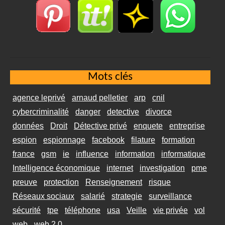
Mots clés
agence leprivé
arnaud pelletier
arp
cnil
cybercriminalité
danger
detective
divorce
données
Droit
Détective privé
enquete
entreprise
espion
espionnage
facebook
filature
formation
france
gsm
ie
influence
information
informatique
Intelligence économique
internet
investigation
pme
preuve
protection
Renseignement
risque
Réseaux sociaux
salarié
strategie
surveillance
sécurité
tpe
téléphone
usa
Veille
vie privée
vol
web
web 2.0