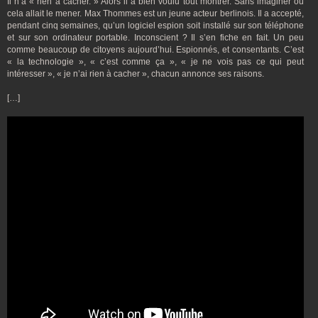
Il n’a « rien à cacher. » Alors il a bien voulu tout montrer. Sans imaginer où
cela allait le mener. Max Thommes est un jeune acteur berlinois. Il a accepté,
pendant cinq semaines, qu’un logiciel espion soit installé sur son téléphone
et sur son ordinateur portable. Inconscient ? Il s’en fiche en fait. Un peu
comme beaucoup de citoyens aujourd’hui. Espionnés, et consentants. C’est
« la technologie », « c’est comme ça », « je ne vois pas ce qui peut
intéresser », « je n’ai rien à cacher », chacun annonce ses raisons.
[…]