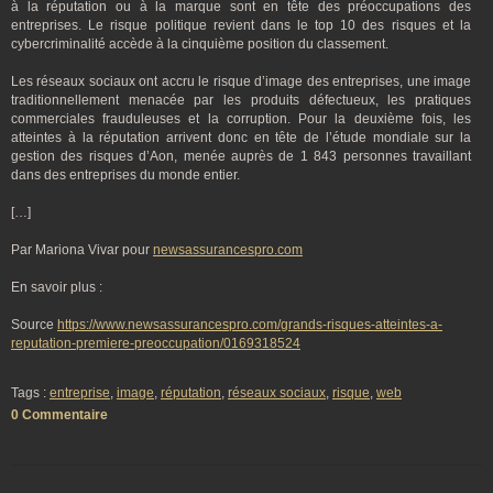
à la réputation ou à la marque sont en tête des préoccupations des
entreprises. Le risque politique revient dans le top 10 des risques et la
cybercriminalité accède à la cinquième position du classement.
Les réseaux sociaux ont accru le risque d’image des entreprises, une image
traditionnellement menacée par les produits défectueux, les pratiques
commerciales frauduleuses et la corruption. Pour la deuxième fois, les
atteintes à la réputation arrivent donc en tête de l’étude mondiale sur la
gestion des risques d’Aon, menée auprès de 1 843 personnes travaillant
dans des entreprises du monde entier.
[…]
Par Mariona Vivar pour
newsassurancespro.com
En savoir plus :
Source
https://www.newsassurancespro.com/grands-risques-atteintes-a-
reputation-premiere-preoccupation/0169318524
Tags :
entreprise
,
image
,
réputation
,
réseaux sociaux
,
risque
,
web
0 Commentaire