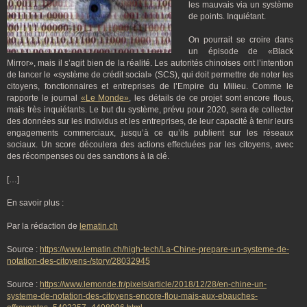
les mauvais via un système
de points. Inquiétant.
On pourrait se croire dans
un épisode de «Black
Mirror», mais il s’agit bien de la réalité. Les autorités chinoises ont l’intention
de lancer le «système de crédit social» (SCS), qui doit permettre de noter les
citoyens, fonctionnaires et entreprises de l’Empire du Milieu. Comme le
rapporte le journal
«Le Monde»
, les détails de ce projet sont encore flous,
mais très inquiétants. Le but du système, prévu pour 2020, sera de collecter
des données sur les individus et les entreprises, de leur capacité à tenir leurs
engagements commerciaux, jusqu’à ce qu’ils publient sur les réseaux
sociaux. Un score découlera des actions effectuées par les citoyens, avec
des récompenses ou des sanctions à la clé.
[…]
En savoir plus :
Par la rédaction de
lematin.ch
Source :
https://www.lematin.ch/high-tech/La-Chine-prepare-un-systeme-de-
notation-des-citoyens-/story/28032945
Source :
https://www.lemonde.fr/pixels/article/2018/12/28/en-chine-un-
systeme-de-notation-des-citoyens-encore-flou-mais-aux-ebauches-