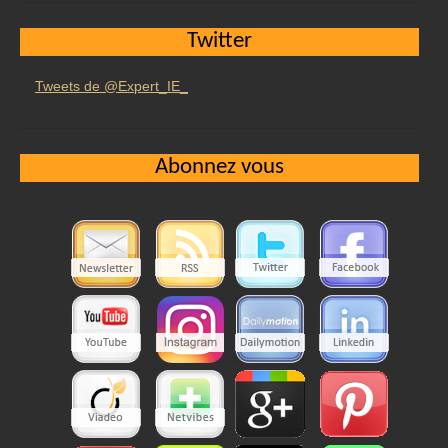
Twitter
Tweets de @Expert_IE_
Abonnez vous