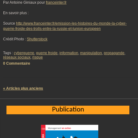
Par Antoine Giniaux pour
franceinter.fr
En savoir plus :
Source
http://www.franceinter.fr/emission-les-histoires-du-monde-la-cyber-
guerre-froide-des-trolls-entre-la-russie-et-lunion-europeen
Crédit Photo :
Shutterstock
Tags :
cyberguerre
,
guerre froide
,
information
,
manipulation
,
propagande
,
réseaux sociaux
,
risque
0 Commentaire
« Articles plus anciens
Publication