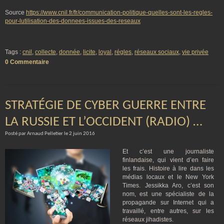
Source
https://www.cnil.fr/fr/communication-politique-quelles-sont-les-regles-
pour-lutilisation-des-donnees-issues-des-reseaux
Tags :
cnil
,
collecte
,
donnée
,
licite
,
loyal
,
régles
,
réseaux sociaux
,
vie privée
0 Commentaire
STRATÉGIE DE CYBER GUERRE ENTRE
LA RUSSIE ET L’OCCIDENT (RADIO) …
Posté par Arnaud Pelletier le 2 juin 2016
Et c’est une journaliste
finlandaise, qui vient d’en faire
les frais. Histoire à lire dans les
médias locaux et le New York
Times. Jessikka Aro, c’est son
nom, est une spécialiste de la
propagande sur Internet qui a
travaillé, entre autres, sur les
réseaux jihadistes.