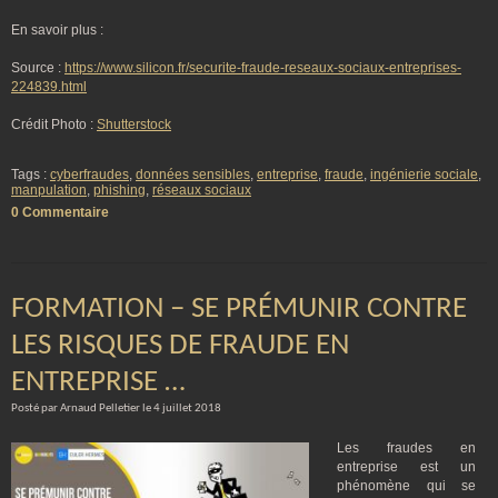
En savoir plus :
Source :
https://www.silicon.fr/securite-fraude-reseaux-sociaux-entreprises-
224839.html
Crédit Photo :
Shutterstock
Tags :
cyberfraudes
,
données sensibles
,
entreprise
,
fraude
,
ingénierie sociale
,
manpulation
,
phishing
,
réseaux sociaux
0 Commentaire
FORMATION – SE PRÉMUNIR CONTRE
LES RISQUES DE FRAUDE EN
ENTREPRISE …
Posté par Arnaud Pelletier le 4 juillet 2018
Les fraudes en
entreprise est un
phénomène qui se