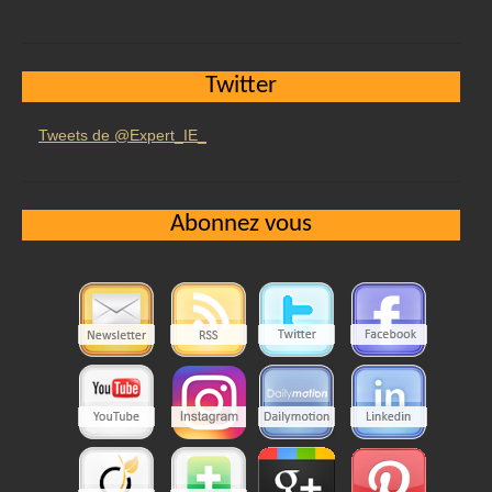
Twitter
Tweets de @Expert_IE_
Abonnez vous