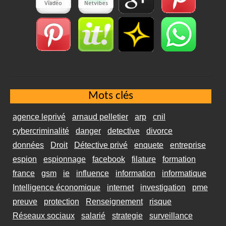
Mots clés
agence leprivé
arnaud pelletier
arp
cnil
cybercriminalité
danger
detective
divorce
données
Droit
Détective privé
enquete
entreprise
espion
espionnage
facebook
filature
formation
france
gsm
ie
influence
information
informatique
Intelligence économique
internet
investigation
pme
preuve
protection
Renseignement
risque
Réseaux sociaux
salarié
strategie
surveillance