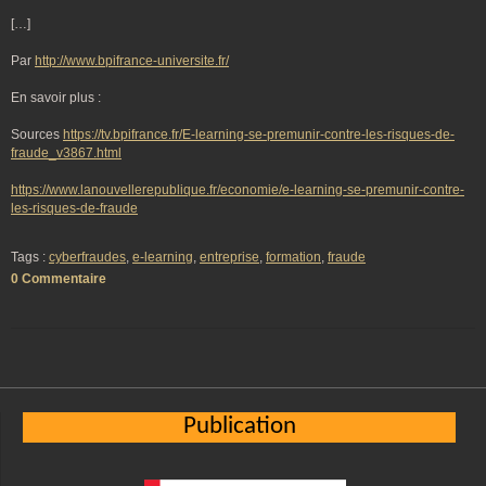
[…]
Par
http://www.bpifrance-universite.fr/
En savoir plus :
Sources
https://tv.bpifrance.fr/E-learning-se-premunir-contre-les-risques-de-
fraude_v3867.html
https://www.lanouvellerepublique.fr/economie/e-learning-se-premunir-contre-
les-risques-de-fraude
Tags :
cyberfraudes
,
e-learning
,
entreprise
,
formation
,
fraude
0 Commentaire
Publication