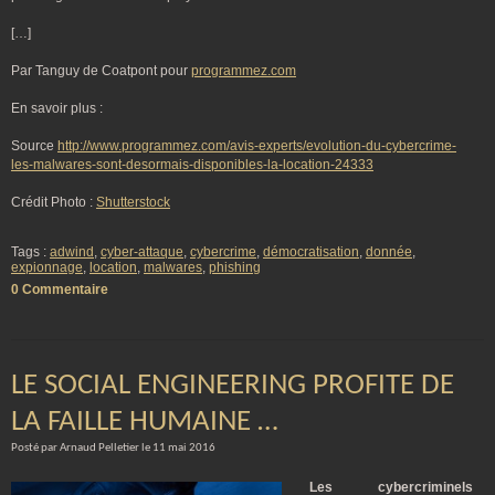
[…]
Par Tanguy de Coatpont pour
programmez.com
En savoir plus :
Source
http://www.programmez.com/avis-experts/evolution-du-cybercrime-
les-malwares-sont-desormais-disponibles-la-location-24333
Crédit Photo :
Shutterstock
Tags :
adwind
,
cyber-attaque
,
cybercrime
,
démocratisation
,
donnée
,
expionnage
,
location
,
malwares
,
phishing
0 Commentaire
LE SOCIAL ENGINEERING PROFITE DE
LA FAILLE HUMAINE …
Posté par Arnaud Pelletier le 11 mai 2016
Les cybercriminels