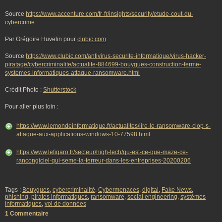
Source
https://www.accenture.com/fr-fr/insights/security/etude-cout-du-
cybercrime
Par Grégoire Huvelin pour
clubic.com
Source
https://www.clubic.com/antivirus-securite-informatique/virus-hacker-
piratage/cybercriminalite/actualite-884699-bouygues-construction-ferme-
systemes-informatiques-attaque-ransomware.html
Crédit Photo :
Shutterstock
Pour aller plus loin :
https://www.lemondeinformatique.fr/actualites/lire-le-ransomware-clop-s-
attaque-aux-applications-windows-10-77598.html
https://www.lefigaro.fr/secteur/high-tech/qu-est-ce-que-maze-ce-
rancongiciel-qui-seme-la-terreur-dans-les-entreprises-20200206
Tags :
Bouygues
,
cybercriminalité
,
Cybermenaces
,
digital
,
Fake News
,
phishing
,
pirates informatiques
,
ransomware
,
social engineering
,
systèmes
informatiques
,
vol de données
1 Commentaire