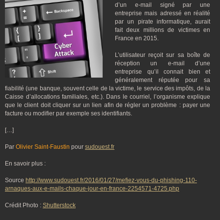
d’un e-mail signé par une
entreprise mais adressé en réalité
par un pirate informatique, aurait
fait deux millions de victimes en
France en 2015.
L’utilisateur reçoit sur sa boîte de
réception un e-mail d’une
entreprise qu’il connait bien et
généralement réputée pour sa
fiabilité (une banque, souvent celle de la victime, le service des impôts, de la
Caisse d’allocations familiales, etc.). Dans le courriel, l’organisme explique
que le client doit cliquer sur un lien afin de régler un problème : payer une
facture ou modifier par exemple ses identifiants.
[…]
Par
Olivier Saint-Faustin
pour
sudouest.fr
En savoir plus :
Source
http://www.sudouest.fr/2016/01/27/mefiez-vous-du-phishing-110-
arnaques-aux-e-mails-chaque-jour-en-france-2254571-4725.php
Crédit Photo :
Shutterstock