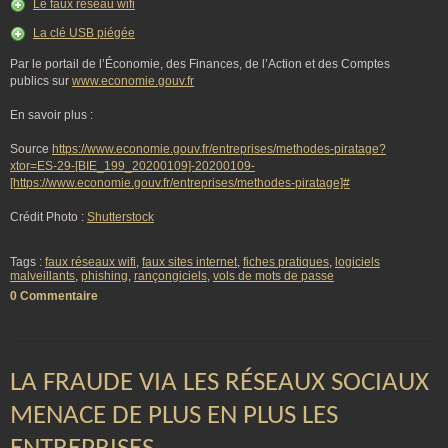
Le faux réseau wifi
La clé USB piégée
Par le portail de l’Économie, des Finances, de l’Action et des Comptes
publics sur
www.economie.gouv.fr
En savoir plus :
Source
https://www.economie.gouv.fr/entreprises/methodes-piratage?
xtor=ES-29-[BIE_199_20200109]-20200109-
[https://www.economie.gouv.fr/entreprises/methodes-piratage]#
Crédit Photo :
Shutterstock
Tags :
faux réseaux wifi
,
faux sites internet
,
fiches pratiques
,
logiciels
malveillants
,
phishing
,
rançongiciels
,
vols de mots de passe
0 Commentaire
LA FRAUDE VIA LES RÉSEAUX SOCIAUX
MENACE DE PLUS EN PLUS LES