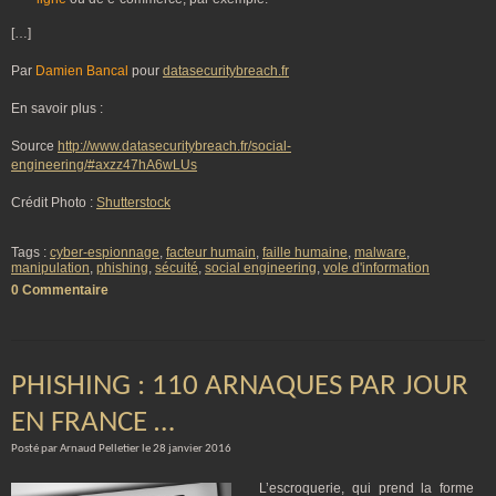
[…]
Par
Damien Bancal
pour
datasecuritybreach.fr
En savoir plus :
Source
http://www.datasecuritybreach.fr/social-
engineering/#axzz47hA6wLUs
Crédit Photo :
Shutterstock
Tags :
cyber-espionnage
,
facteur humain
,
faille humaine
,
malware
,
manipulation
,
phishing
,
sécuité
,
social engineering
,
vole d'information
0 Commentaire
PHISHING : 110 ARNAQUES PAR JOUR
EN FRANCE …
Posté par Arnaud Pelletier le 28 janvier 2016
L’escroquerie, qui prend la forme