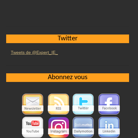
Twitter
Tweets de @Expert_IE_
Abonnez vous