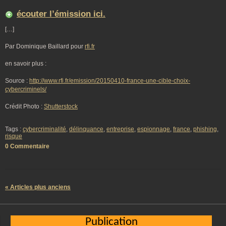
écouter l’émission ici.
[…]
Par Dominique Baillard pour
rfi.fr
en savoir plus :
Source :
http://www.rfi.fr/emission/20150410-france-une-cible-choix-
cybercriminels/
Crédit Photo :
Shutterstock
Tags :
cybercriminalité
,
délinquance
,
entreprise
,
espionnage
,
france
,
phishing
,
risque
0 Commentaire
« Articles plus anciens
Publication