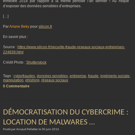
trimestre 2018 par rapport à la même période l’an dernier ! Au risque
d’exposer des données sensibles d’entreprises.
[…]
Par
Ariane Beky
pour
silicon.fr
En savoir plus :
Source :
https://www.silicon.fr/securite-fraude-reseaux-sociaux-entreprises-
224839.html
Crédit Photo :
Shutterstock
Tags :
cyberfraudes
,
données sensibles
,
entreprise
,
fraude
,
ingénierie sociale
,
manpulation
,
phishing
,
réseaux sociaux
0 Commentaire
DÉMOCRATISATION DU CYBERCRIME :
LOCATION DE MALWARES …
Posté par Arnaud Pelletier le 30 juin 2016