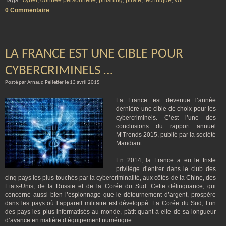
Tags :
cyber
,
donnée personnelle
,
phishing
,
pirate
,
technique
,
vol
0 Commentaire
LA FRANCE EST UNE CIBLE POUR
CYBERCRIMINELS …
Posté par Arnaud Pelletier le 13 avril 2015
La France est devenue l’année
dernière une cible de choix pour les
cybercriminels. C’est l’une des
conclusions du rapport annuel
M’Trends 2015, publié par la société
Mandiant.
En 2014, la France a eu le triste
privilège d’entrer dans le club des
cinq pays les plus touchés par la cybercriminalité, aux côtés de la Chine, des
Etats-Unis, de la Russie et de la Corée du Sud. Cette délinquance, qui
concerne aussi bien l’espionnage que le détournement d’argent, prospère
dans les pays où l’appareil militaire est développé. La Corée du Sud, l’un
des pays les plus informatisés au monde, pâtit quant à elle de sa longueur
d’avance en matière d’équipement numérique.