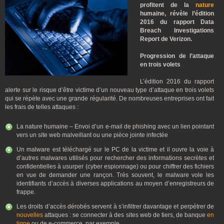
profitent de la
nature
humaine, révèle l’édition
2016 du rapport Data
Breach Investigations
Report de Verizon.
Progression de l’attaque
en trois volets
L’édition 2016 du rapport
alerte sur le risque d’être victime d’un nouveau type d’attaque en trois volets
qui se répète avec une grande régularité. De nombreuses entreprises ont fait
les frais de telles attaques :
La nature humaine – Envoi d’un e-mail de phishing avec un lien pointant
vers un site web malveillant ou une pièce jointe infectée
Un malware est téléchargé sur le PC de la victime et il ouvre la voie à
d’autres malwares utilisés pour rechercher des informations secrètes et
confidentielles à usurper (cyber espionnage) ou pour chiffrer des fichiers
en vue de demander une rançon. Très souvent, le malware vole les
identifiants d’accès à diverses applications au moyen d’enregistreurs de
frappe.
Les droits d’accès dérobés servent à s’infiltrer davantage et perpétrer de
nouvelles
attaques : se connecter à des sites web de tiers, de banque
en
ligne
ou de e-commerce, par exemple.