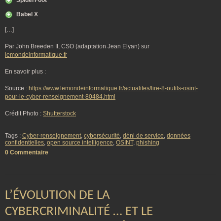
SpiderFoot
Babel X
[…]
Par John Breeden II, CSO (adaptation Jean Elyan) sur
lemondeinformatique.fr
En savoir plus :
Source :
https://www.lemondeinformatique.fr/actualites/lire-8-outils-osint-
pour-le-cyber-renseignement-80484.html
Crédit Photo :
Shutterstock
Tags :
Cyber-renseignement
,
cybersécurité
,
déni de service
,
données
confidentielles
,
open source intelligence
,
OSINT
,
phishing
0 Commentaire
L’ÉVOLUTION DE LA
CYBERCRIMINALITÉ … ET LE