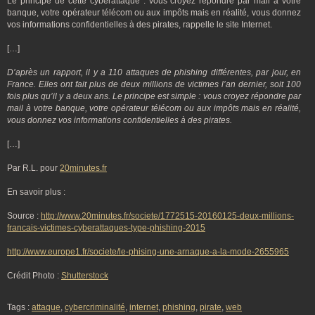
Le principe de cette cyberattaque : vous croyez répondre par mail à votre
banque, votre opérateur télécom ou aux impôts mais en réalité, vous donnez
vos informations confidentielles à des pirates, rappelle le site Internet.
[…]
D’après un rapport, il y a 110 attaques de phishing différentes, par jour, en
France. Elles ont fait plus de deux millions de victimes l’an dernier, soit 100
fois plus qu’il y a deux ans. Le principe est simple : vous croyez répondre par
mail à votre banque, votre opérateur télécom ou aux impôts mais en réalité,
vous donnez vos informations confidentielles à des pirates.
[…]
Par R.L. pour
20minutes.fr
En savoir plus :
Source :
http://www.20minutes.fr/societe/1772515-20160125-deux-millions-
francais-victimes-cyberattaques-type-phishing-2015
http://www.europe1.fr/societe/le-phising-une-arnaque-a-la-mode-2655965
Crédit Photo :
Shutterstock
Tags :
attaque
,
cybercriminalité
,
internet
,
phishing
,
pirate
,
web