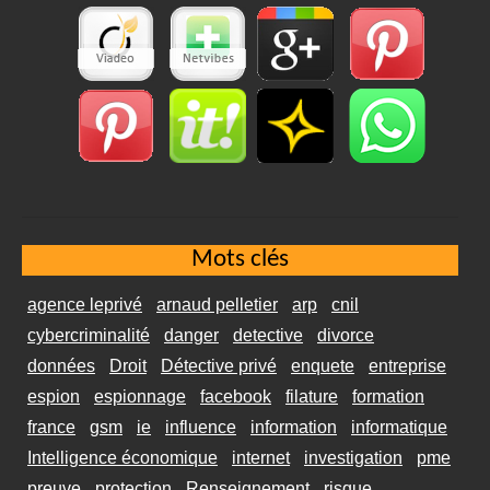
Mots clés
agence leprivé
arnaud pelletier
arp
cnil
cybercriminalité
danger
detective
divorce
données
Droit
Détective privé
enquete
entreprise
espion
espionnage
facebook
filature
formation
france
gsm
ie
influence
information
informatique
Intelligence économique
internet
investigation
pme
preuve
protection
Renseignement
risque