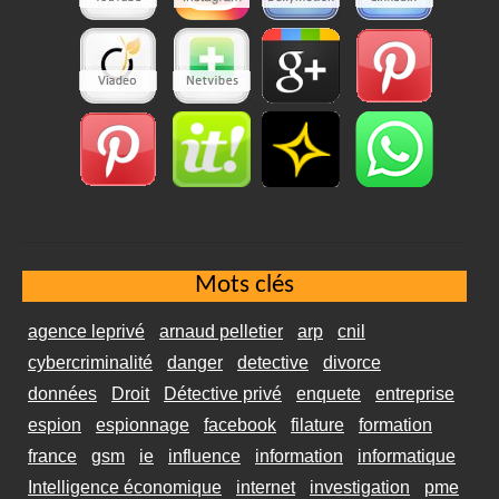
Mots clés
agence leprivé
arnaud pelletier
arp
cnil
cybercriminalité
danger
detective
divorce
données
Droit
Détective privé
enquete
entreprise
espion
espionnage
facebook
filature
formation
france
gsm
ie
influence
information
informatique
Intelligence économique
internet
investigation
pme