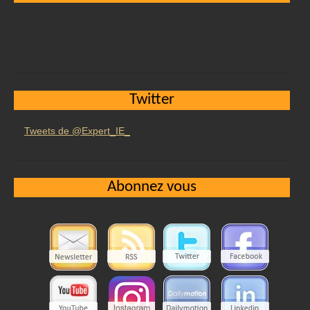
Twitter
Tweets de @Expert_IE_
Abonnez vous