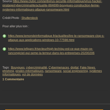
Source
https://www.clubic.com/antivirus-securite-informatique/virus-hacker-
piratage/cybercriminalite/actualite-884699-bouygues-construction-ferme-
systemes-informatiques-attaque-ransomware.html
Crédit Photo :
Shutterstock
Pour aller plus loin :
https://www.lemondeinformatique.fr/actualites/lire-le-ransomware-clop-s-
attaque-aux-applications-windows-10-77598.html
https://www.lefigaro.fr/secteur/high-tech/qu-est-ce-que-maze-ce-
rancongiciel-qui-seme-la-terreur-dans-les-entreprises-20200206
Tags :
Bouygues
,
cybercriminalité
,
Cybermenaces
,
digital
,
Fake News
,
phishing
,
pirates informatiques
,
ransomware
,
social engineering
,
systèmes
informatiques
,
vol de données
1 Commentaire