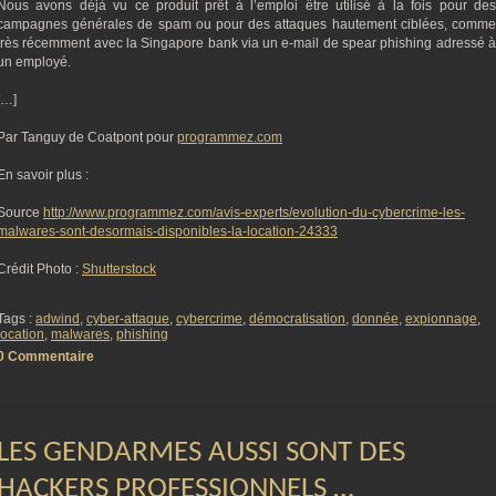
Nous avons déjà vu ce produit prêt à l’emploi être utilisé à la fois pour des
campagnes générales de spam ou pour des attaques hautement ciblées, comme
très récemment avec la Singapore bank via un e-mail de spear phishing adressé à
un employé.
[…]
Par Tanguy de Coatpont pour
programmez.com
En savoir plus :
Source
http://www.programmez.com/avis-experts/evolution-du-cybercrime-les-
malwares-sont-desormais-disponibles-la-location-24333
Crédit Photo :
Shutterstock
Tags :
adwind
,
cyber-attaque
,
cybercrime
,
démocratisation
,
donnée
,
expionnage
,
location
,
malwares
,
phishing
0 Commentaire
LES GENDARMES AUSSI SONT DES
HACKERS PROFESSIONNELS …