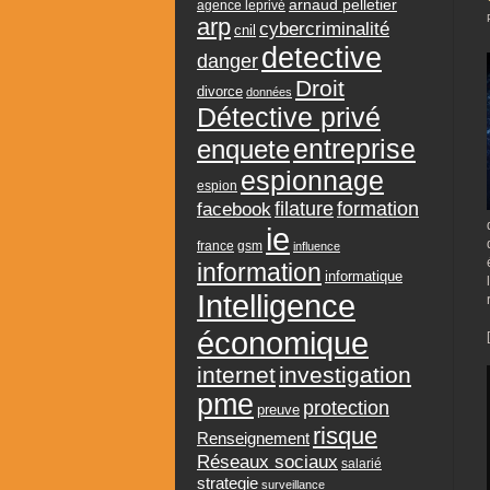
arnaud pelletier
agence leprivé
arp
cybercriminalité
cnil
detective
danger
Droit
divorce
données
Détective privé
entreprise
enquete
espionnage
espion
formation
facebook
filature
ie
france
gsm
influence
information
informatique
Intelligence
économique
internet
investigation
pme
protection
preuve
risque
Renseignement
Réseaux sociaux
salarié
strategie
surveillance