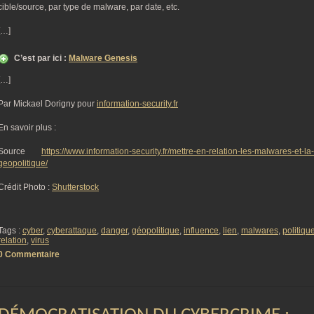
cible/source, par type de malware, par date, etc.
[…]
C’est par ici :
Malware Genesis
[…]
Par Mickael Dorigny pour
information-security.fr
En savoir plus :
Source
https://www.information-security.fr/mettre-en-relation-les-malwares-et-la-
geopolitique/
Crédit Photo :
Shutterstock
Tags :
cyber
,
cyberattaque
,
danger
,
géopolitique
,
influence
,
lien
,
malwares
,
politiqu
relation
,
virus
0 Commentaire