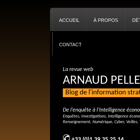
ACCUEIL
À PROPOS
DÉ
CONTACT
La revue web
ARNAUD PELLE
Blog de l'information str
De l’enquête à l’Intelligence éco
Enquêtes, Investigations, Intelligence écon
Renseignement, Numérique, Cyber, Veilles, 
+33 (0)1 39 35 25 14