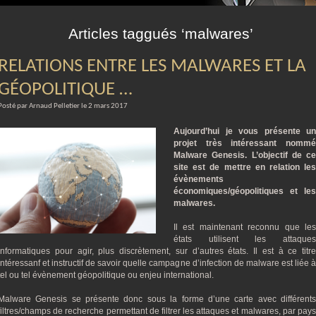
m
Articles taggués ‘malwares’
RELATIONS ENTRE LES MALWARES ET LA
GÉOPOLITIQUE …
Posté par Arnaud Pelletier le 2 mars 2017
Aujourd’hui je vous présente un
projet très intéressant nommé
Malware Genesis. L’objectif de ce
site est de mettre en relation les
évènements
économiques/géopolitiques et les
malwares.
Il est maintenant reconnu que les
états utilisent les attaques
informatiques pour agir, plus discrètement, sur d’autres états. Il est à ce titre
intéressanf et instructif de savoir quelle campagne d’infection de malware est liée à
tel ou tel évènement géopolitique ou enjeu international.
Malware Genesis se présente donc sous la forme d’une carte avec différents
filtres/champs de recherche permettant de filtrer les attaques et malwares, par pays