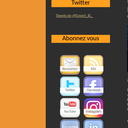
Twitter
Tweets de @Expert_IE_
Abonnez vous