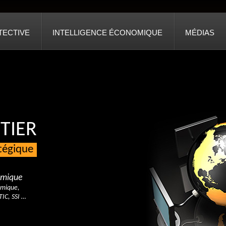
TECTIVE
INTELLIGENCE ÉCONOMIQUE
MÉDIAS
TIER
atégique
nomique
omique,
TIC, SSI …