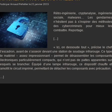
Posté par Arnaud Pelletier le 21 janvier 2015
Rétro-ingénierie, cryptanalyse, ingénierie
sociale, malwares… Les gendarmes
n’hésitent pas à s’inspirer des méthodes
des cybercriminels pour mieux les
combattre. Reportage.
[…]
« Ici, on dessoude tout », précise le chef
d’escadron, avant de s’asseoir devant une station de soudage infrarouge. Ce type
de matériel – assez impressionnant – permet de désassembler les composants
électroniques particulièrement compacts, qui n’ont pas de pattes apparentes sur
lesquels se brancher. Équipé d’une lampe infrarouge, ce dispositif chauffe et
ramollit le circuit imprimé, permettant de détacher les composants avec précaution.
[…]