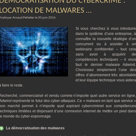
DÉMOCRATISATION DU CYBERCRIME :
LOCATION DE MALWARES …
Posté par Arnaud Pelletier le 30 juin 2016
Si vous cherchez à vous introduire
dans le système d’une entreprise, à
connaître la nouvelle stratégie d’un
concurrent ou à assister à un
webinaire confidentiel – tout cela
sans avoir à acquérir de
compétences techniques – il vous
faut le dernier malware Adwind.
Choisissez simplement l’une des
offres d’abonnement très abordable
et leur équipe technique vous aidera
à faire le reste.
Recherché, commercialisé et vendu comme n’importe quel autre service en ligne,
Adwind
représente le futur des cyber-attaques. Ce « malware en tant que service »
bon marché permet à n’importe quel aspirant cybercriminel aux compétences
techniques limitées et disposant d’une connexion internet de mettre un pied dans
le monde du cyber-espionnage.
La démocratisation des malwares