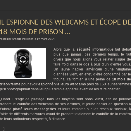
IL ESPIONNE DES WEBCAMS ET ÉCOPE D
18 MOIS DE PRISON …
Posté par Arnaud Pelletier le 19 mars 2014
Alors que la
sécurité informatique
fait déba
plus que jamais, ces derniers temps, le fait
divers que nous allons vous relater risque de
faire froid dans le dos à plus d’un d’entre vous.
Un jeune hacker américain d’une vingtaine
d’années vient, en effet, d’être condamné par le
tribunal californien à une peine de
18 mois de
prison ferme
pour avoir
espionné via leurs webcams
près de 150 jeunes femme
qu’il photographiait dans leur plus simple appareil avant de les faire chanter.
Quand il s’agit de piratage, tous les moyens sont bons. Ainsi, afin de pouvoir
prendre le contrôle des webcams de ses victimes, le jeune hacker en question a
d’abord
piraté leurs messageries
et leurs comptes sur les réseaux sociaux, 
l’aide de différents malwares avant de prendre totalement le contrôle de la caméra
de leurs ordinateurs respectifs, à distance.
[…]