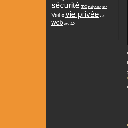
sécurité
tpe
téléphone
usa
vie privée
Veille
vol
web
web 2.0