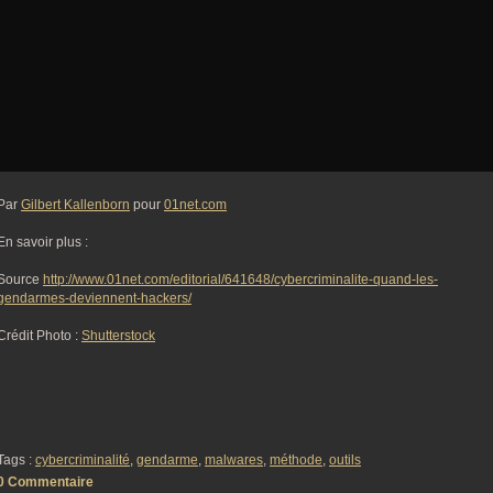
Par
Gilbert Kallenborn
pour
01net.com
En savoir plus :
Source
http://www.01net.com/editorial/641648/cybercriminalite-quand-les-
gendarmes-deviennent-hackers/
Crédit Photo :
Shutterstock
Tags :
cybercriminalité
,
gendarme
,
malwares
,
méthode
,
outils
0 Commentaire