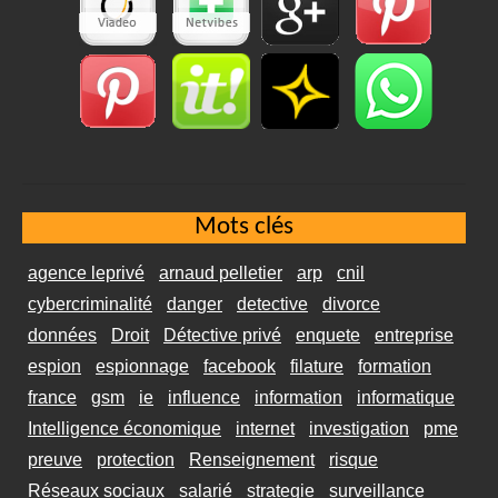
Mots clés
agence leprivé
arnaud pelletier
arp
cnil
cybercriminalité
danger
detective
divorce
données
Droit
Détective privé
enquete
entreprise
espion
espionnage
facebook
filature
formation
france
gsm
ie
influence
information
informatique
Intelligence économique
internet
investigation
pme
preuve
protection
Renseignement
risque
Réseaux sociaux
salarié
strategie
surveillance