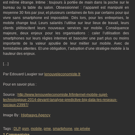
est même étrange. Intime : toujours à portée de main dans la poche sur le
bureau ou la table du salon. Obsessionnel : l’appareil est manipulé en
moyenne 30 fois par jour, et plusieurs centaines de fois par certains pour qui
vivre sans smartphone est impossible. Dès lors, pour les entreprises, le
mobile change tout. Leurs salariés l’utilise sur leur lieux de travail, leurs
clients plébiscitent leurs nouveaux services sur mobile. Conséquence
majeure, deux enjeux pour les organisations : caler l’utilisation des
smartphones sur leurs règles internes et basculer une part plus ou moins
importante de la valeur ajoutée de leur métier sur mobile. Avec de
formidables attentes. Et une obligation, l’adoption d’une stratégie mobile à la
hauteur des enjeux.
[…]
Par Edouard Laugier sur
lenouveleconomiste.fr
Pour en savoir plus :
Source :
http://www.lenouveleconomiste.fr/linternet-mobile-sujet-
technologique-2014-devant-lanalyse-predictive-big-data-les-reseaux-
sociaux-23997/
Image By :
Highways Agency
Tags :
DLP
,
gsm
,
mobile
,
pme
,
smartphone
,
vie privée
1 Commentaire