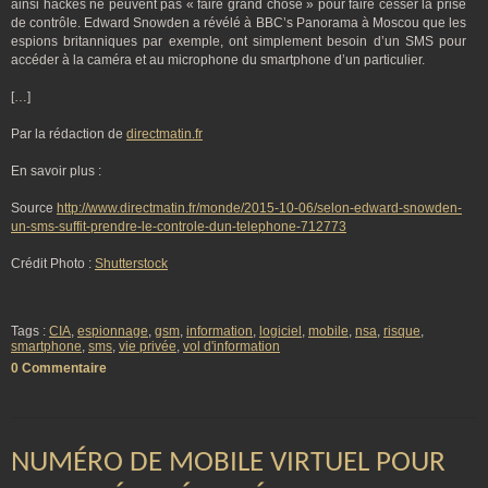
ainsi hackés ne peuvent pas « faire grand chose » pour faire cesser la prise
de contrôle. Edward Snowden a révélé à BBC’s Panorama à Moscou que les
espions britanniques par exemple, ont simplement besoin d’un SMS pour
accéder à la caméra et au microphone du smartphone d’un particulier.
[…]
Par la rédaction de
directmatin.fr
En savoir plus :
Source
http://www.directmatin.fr/monde/2015-10-06/selon-edward-snowden-
un-sms-suffit-prendre-le-controle-dun-telephone-712773
Crédit Photo :
Shutterstock
Tags :
CIA
,
espionnage
,
gsm
,
information
,
logiciel
,
mobile
,
nsa
,
risque
,
smartphone
,
sms
,
vie privée
,
vol d'information
0 Commentaire
NUMÉRO DE MOBILE VIRTUEL POUR