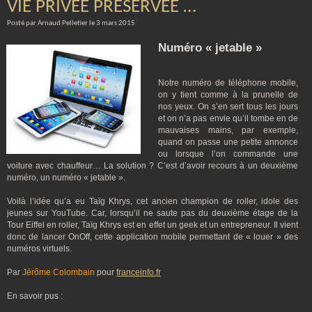
VIE PRIVÉE PRÉSERVÉE …
Posté par Arnaud Pelletier le 3 mars 2015
Numéro « jetable »
Notre numéro de téléphone mobile,
on y tient comme à la prunelle de
nos yeux. On s’en sert tous les jours
et on n’a pas envie qu’il tombe en de
mauvaises mains, par exemple,
quand on passe une petite annonce
ou lorsque l’on commande une
voiture avec chauffeur… La solution ? C’est d’avoir recours à un deuxième
numéro, un numéro « jetable ».
Voilà l’idée qu’a eu Taïg Khrys, cet ancien champion de roller, idole des
jeunes sur YouTube. Car, lorsqu’il ne saute pas du deuxième étage de la
Tour Eiffel en roller, Taïg Khrys est en effet un geek et un entrepreneur. Il vient
donc de lancer OnOff, cette application mobile permettant de « louer » des
numéros virtuels.
Par
Jérôme Colombain
pour
franceinfo.fr
En savoir pus :