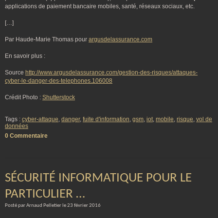
applications de paiement bancaire mobiles, santé, réseaux sociaux, etc.
[…]
Par Haude-Marie Thomas pour
argusdelassurance.com
En savoir plus :
Source
http://www.argusdelassurance.com/gestion-des-risques/attaques-
cyber-le-danger-des-telephones.106008
Crédit Photo :
Shutterstock
Tags :
cyber-attaque
,
danger
,
fuite d'information
,
gsm
,
iot
,
mobile
,
risque
,
vol de
données
0 Commentaire
SÉCURITÉ INFORMATIQUE POUR LE
PARTICULIER …
Posté par Arnaud Pelletier le 23 février 2016