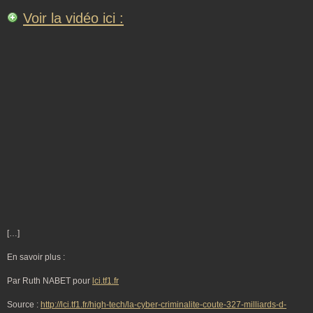
Voir la vidéo ici :
[…]
En savoir plus :
Par Ruth NABET pour
lci.tf1.fr
Source :
http://lci.tf1.fr/high-tech/la-cyber-criminalite-coute-327-milliards-d-