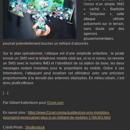
l’envoi d’un simple SMS
« caché ». Baptisée
« Simjacker », cette
attaque utilisée
activement sur le terrain,
sans doute par des
agences
gouvernementales,
pourrait potentiellement toucher un milliard d’abonnés.
Sur le plan opérationnel, l’attaque est d’une simplicité enfantine : le pirate
envoie un SMS vers le téléphone mobile ciblé qui, ni vu ni connu, lui renvoie
un SMS avec le numéro IMEI et l’identifiant de sa station de base, les deux
messages restant invisibles pour le propriétaire du mobile. Grâce à ces
informations, l’attaquant peut localiser cet utilisateur avec une précision
proportionnelle à la densité des antennes déployées. En milieu urbain, c’est
donc plutôt efficace.
[…]
Par Gilbert Kallenborn pour
01net.com
En savoir plus :
https://www.01net.com/actualites/ces-sms-invisibles-
pourraient-geolocaliser-plus-d-un-milliard-de-mobiles-1766383.html
Crédit Photo :
Shutterstock