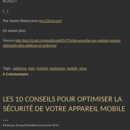
et 2013 !
[…]
Par Xavier Biseul pour
pro.01net.com
En savoir plus :
Source
http://pro.01net.com/editorial/614754/la-securite-sur-mobile-nouvel-
eldorado-des-editeurs-d-antivirus/
Tags :
antivirus
,
gsm
,
logiciel
,
malwares
,
mobile
,
virus
0 Commentaire
LES 10 CONSEILS POUR OPTIMISER LA
SÉCURITÉ DE VOTRE APPAREIL MOBILE
…
Posté par Arnaud Pelletier le 6 janvier 2014