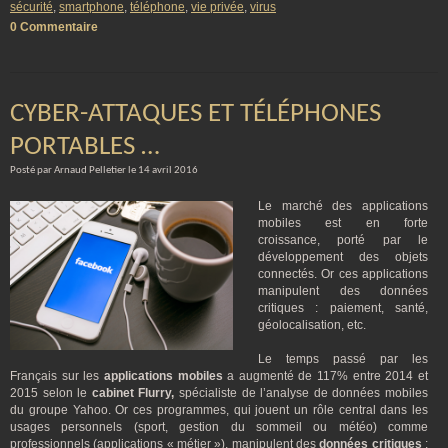
sécurité
,
smartphone
,
téléphone
,
vie privée
,
virus
0 Commentaire
CYBER-ATTAQUES ET TÉLÉPHONES
PORTABLES …
Posté par Arnaud Pelletier le 14 avril 2016
Le marché des applications
mobiles est en forte
croissance, porté par le
développement des objets
connectés. Or ces applications
manipulent des données
critiques : paiement, santé,
géolocalisation, etc.
Le temps passé par les
Français sur les
applications mobiles
a augmenté de 117% entre 2014 et
2015 selon le
cabinet Flurry,
spécialiste de l’analyse de données mobiles
du groupe Yahoo. Or ces programmes, qui jouent un rôle central dans les
usages personnels (sport, gestion du sommeil ou météo) comme
professionnels (applications « métier »), manipulent des
données critiques
: