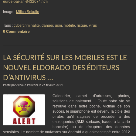
euros-par-an-8432074.html
Image :
Milica Sekulic
Tags :
cybercriminalité
,
danger
,
gsm
,
mobile
,
risque
,
virus
0 Commentaire
LA SÉCURITÉ SUR LES MOBILES EST LE
NOUVEL ELDORADO DES ÉDITEURS
D’ANTIVIRUS …
Posté par Arnaud Pelletier le 26 février 2014
Calendrier, carnet d’adresses, photos,
solutions de paiement…. Toute notre vie se
retrouve dans notre poche. Victime de son
succès, le smartphone est devenu la cible des
pirates qu’il s’agisse de procéder à des
escroqueries (SMS surtaxés, fraude à la carte
bancaire) ou de récupérer des données
sensibles. Le nombre de malwares sur Android a quasiment tripé entre 2012