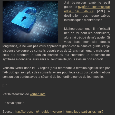
J’ai beaucoup aimé le petit
guide d’
hygiène informatique
édité par l’ANSSI
[PDF] à
destination des responsables
informatiques d’entreprises.
Malheureusement, il n’existait
rien de tel pour les particuliers,
alors j’ai décidé de m’y atteler. Si
vous lisez mon site depuis
longtemps, je ne vais pas vous apprendre grand-chose dans ce guide, car je
dispense ce genre de conseils depuis plus de 11 ans maintenant, mais pour
ceux qui prennent le train en marche ou qui cherchent un document de
synthèse à donner à leurs amis ou leur famille, vous êtes au bon endroit.
Vous trouverez donc ici 17 règles (pour reprendre la terminologie utilisée par
l’ANSSI) qui sont plus des conseils avisés pour tous ceux qui débutent et qui
sont un peu perdus avec la sécurité de leur ordinateur ou de leur mobile.
[…]
Par la rédaction de
korben.info
En savoir plus :
Source :
http://korben.info/n-guide-hygiene-informatique-particulier.html?