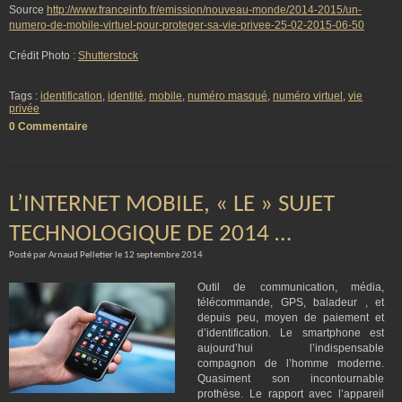
Source
http://www.franceinfo.fr/emission/nouveau-monde/2014-2015/un-
numero-de-mobile-virtuel-pour-proteger-sa-vie-privee-25-02-2015-06-50
Crédit Photo :
Shutterstock
Tags :
identification
,
identité
,
mobile
,
numéro masqué
,
numéro virtuel
,
vie
privée
0 Commentaire
L’INTERNET MOBILE, « LE » SUJET
TECHNOLOGIQUE DE 2014 …
Posté par Arnaud Pelletier le 12 septembre 2014
Outil de communication, média,
télécommande, GPS, baladeur , et
depuis peu, moyen de paiement et
d’identification. Le smartphone est
aujourd’hui l’indispensable
compagnon de l’homme moderne.
Quasiment son incontournable
prothèse. Le rapport avec l’appareil