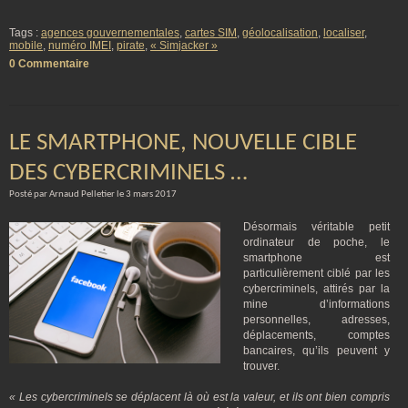
Tags :
agences gouvernementales
,
cartes SIM
,
géolocalisation
,
localiser
,
mobile
,
numéro IMEI
,
pirate
,
« Simjacker »
0 Commentaire
LE SMARTPHONE, NOUVELLE CIBLE
DES CYBERCRIMINELS …
Posté par Arnaud Pelletier le 3 mars 2017
Désormais véritable petit
ordinateur de poche, le
smartphone est
particulièrement ciblé par les
cybercriminels, attirés par la
mine d’informations
personnelles, adresses,
déplacements, comptes
bancaires, qu’ils peuvent y
trouver.
« Les cybercriminels se déplacent là où est la valeur, et ils ont bien compris