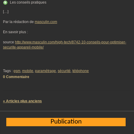
Les conseils pratiques
[…]
Par la rédaction de
masculin.com
En savoir plus :
source
http://www.masculin.com/high-tech/8742-10-conseils-pour-optimiser-
securite-appareil-mobile/
Tags :
gsm
,
mobile
,
paramétrage
,
sécurité
,
téléphone
0 Commentaire
« Articles plus anciens
Publication