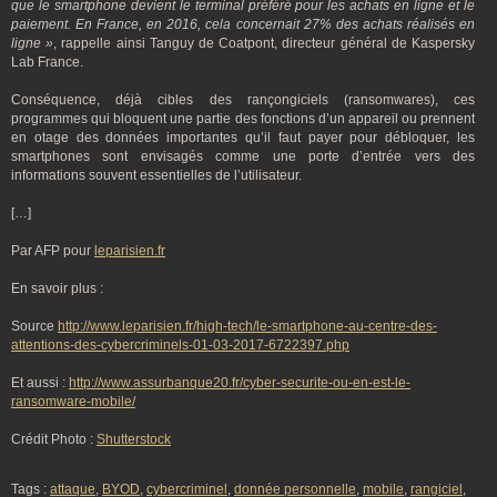
que le smartphone devient le terminal préféré pour les achats en ligne et le
paiement. En France, en 2016, cela concernait 27% des achats réalisés en
ligne »
, rappelle ainsi Tanguy de Coatpont, directeur général de Kaspersky
Lab France.
Conséquence, déjà cibles des rançongiciels (ransomwares), ces
programmes qui bloquent une partie des fonctions d’un appareil ou prennent
en otage des données importantes qu’il faut payer pour débloquer, les
smartphones sont envisagés comme une porte d’entrée vers des
informations souvent essentielles de l’utilisateur.
[…]
Par AFP pour
leparisien.fr
En savoir plus :
Source
http://www.leparisien.fr/high-tech/le-smartphone-au-centre-des-
attentions-des-cybercriminels-01-03-2017-6722397.php
Et aussi :
http://www.assurbanque20.fr/cyber-securite-ou-en-est-le-
ransomware-mobile/
Crédit Photo :
Shutterstock
Tags :
attaque
,
BYOD
,
cybercriminel
,
donnée personnelle
,
mobile
,
rangiciel
,