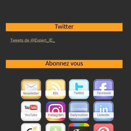
Twitter
Tweets de @Expert_IE_
Abonnez vous