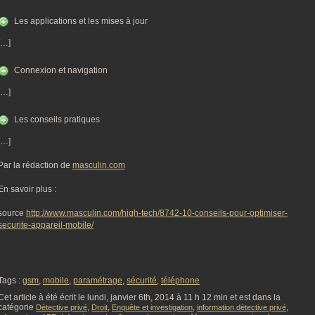
Les applications et les mises à jour
[…]
Connexion et navigation
[…]
Les conseils pratiques
[…]
Par la rédaction de
masculin.com
En savoir plus :
source
http://www.masculin.com/high-tech/8742-10-conseils-pour-optimiser-
securite-appareil-mobile/
Tags :
gsm
,
mobile
,
paramétrage
,
sécurité
,
téléphone
Cet article à été écrit le lundi, janvier 6th, 2014 à 11 h 12 min et est dans la
catégorie
,
,
,
,
Détective privé
Droit
Enquête et investigation
information détective privé