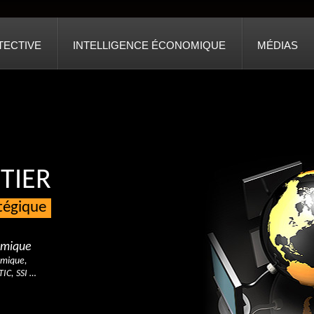
TECTIVE
INTELLIGENCE ÉCONOMIQUE
MÉDIAS
TIER
atégique
nomique
omique,
TIC, SSI …