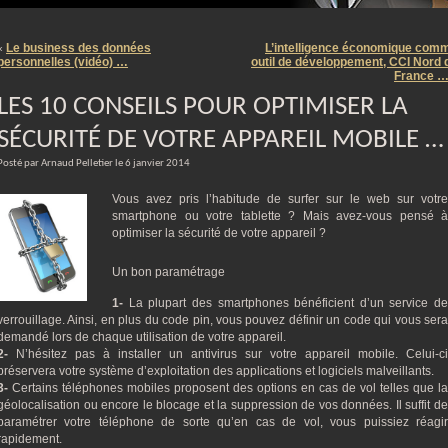
m
Le business des données
L’intelligence économique com
«
personnelles (vidéo) …
outil de développement, CCI Nord 
France 
LES 10 CONSEILS POUR OPTIMISER LA
SÉCURITÉ DE VOTRE APPAREIL MOBILE …
Posté par Arnaud Pelletier le 6 janvier 2014
Vous avez pris l’habitude de surfer sur le web sur votre
smartphone ou votre tablette ? Mais avez-vous pensé à
optimiser la sécurité de votre appareil ?
Un bon paramétrage
1-
La plupart des smartphones bénéficient d’un service de
verrouillage. Ainsi, en plus du code pin, vous pouvez définir un code qui vous sera
demandé lors de chaque utilisation de votre appareil.
2-
N’hésitez pas à installer un antivirus sur votre appareil mobile. Celui-ci
préservera votre système d’exploitation des applications et logiciels malveillants.
3-
Certains téléphones mobiles proposent des options en cas de vol telles que la
géolocalisation ou encore le blocage et la suppression de vos données. Il suffit de
paramétrer votre téléphone de sorte qu’en cas de vol, vous puissiez réagir
rapidement.