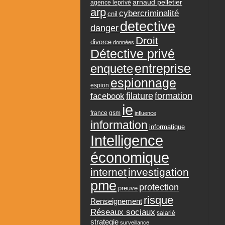
arnaud pelletier
agence leprivé
arp
cybercriminalité
cnil
detective
danger
Droit
divorce
données
Détective privé
entreprise
enquete
espionnage
espion
formation
facebook
filature
ie
france
gsm
influence
information
informatique
Intelligence
économique
internet
investigation
pme
protection
preuve
risque
Renseignement
Réseaux sociaux
salarié
strategie
surveillance