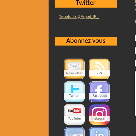
Twitter
Tweets de @Expert_IE_
Abonnez vous