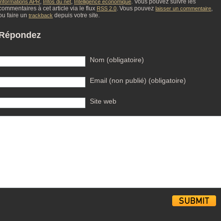
,
,
. Vous pouvez suivre les
Informations APR
Infos du net
Intelligence économique
commentaires à cet article via le flux
. Vous pouvez
,
RSS 2.0
laisser un commentaire
ou faire un
depuis votre site.
trackback
Répondez
Nom (obligatoire)
Email (non publié) (obligatoire)
Site web
Alternative: