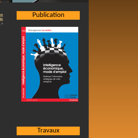
Publication
me
de
…
»
Travaux