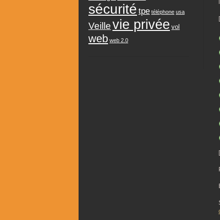
sécurité
tpe
téléphone
usa
vie privée
Veille
vol
web
web 2.0