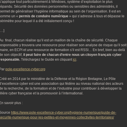
s’applique tout particulièrement à Windows, système d’exploitation le plus
répandu. Sécurité des données personnelles ou sensibles des administrés, il
permet de généraliser l’hygiène informatique au sein de l’organisation. Il est en
somme un «
permis de conduire numérique
» qui s’adresse à tous et dépasse le
périmètre pour lequel il a été initialement conçu !
[…]
Au final, chacun réalise qu’il est un maillon de la chaîne de sécurité. Chaque
responsable y trouvera une ressource pour réaliser son analyse de risque qu’il soit
maire, en ECPI et une ressource de formation s’il est RSSI… En bref, bien au-delà
de son objectif,
il peut faire de chacun d’entre nous un citoyen français cyber
responsable.
Téléchargez le Guide en cliquant
ici
.
Par
pole-excellence-cyber.org
Créé en 2014 par le ministère de la Défense et la Région Bretagne, Le Pôle
d’excellence cyber est une association qui fédère au niveau national des acteurs
de la recherche, de la formation et de l’industrie pour contribuer à développer la
filière cyber française et la promouvoir à l’international.
En savoir plus :
Source
https://www.pole-excellence-cyber.org/hygiene-numerique/guide-de-
securite-numerique-pour-les-petites-et-moyennes-collectivites-territoriales/