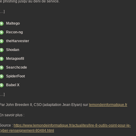
le phishing jusqu’au déni de service.
[…]
Maltego
Recon-ng
theHarvester
Shodan
Metagoofil
Searchcode
SpiderFoot
Babel X
[…]
Par John Breeden II, CSO (adaptation Jean Elyan) sur
lemondeinformatique.fr
En savoir plus :
Source :
https://www.lemondeinformatique.fr/actualites/lire-8-outils-osint-pour-le-
cyber-renseignement-80484.html