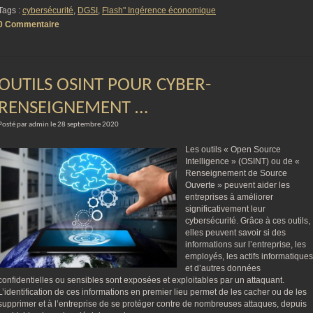
Tags :
cybersécurité
,
DGSI
,
Flash" Ingérence économique
0 Commentaire
OUTILS OSINT POUR CYBER-
RENSEIGNEMENT …
Posté par admin le 28 septembre 2020
Les outils « Open Source
Intelligence » (OSINT) ou de «
Renseignement de Source
Ouverte » peuvent aider les
entreprises à améliorer
significativement leur
cybersécurité. Grâce à ces outils,
elles peuvent savoir si des
informations sur l’entreprise, les
employés, les actifs informatiques
et d’autres données
confidentielles ou sensibles sont exposées et exploitables par un attaquant.
L’identification de ces informations en premier lieu permet de les cacher ou de les
supprimer et à l’entreprise de se protéger contre de nombreuses attaques, depuis