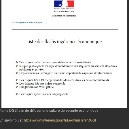
Par la DGSI afin de diffuser une culture de sécurité économique.
En savoir plus :
https://www.interieur.gouv.fr/Le-ministere/DGSI