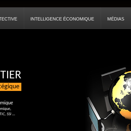
TECTIVE
INTELLIGENCE ÉCONOMIQUE
MÉDIAS
TIER
atégique
nomique
omique,
TIC, SSI …