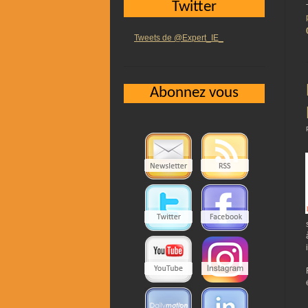
Twitter
Tweets de @Expert_IE_
Abonnez vous