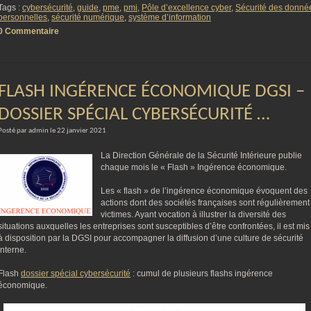
Tags :
cybersécurité
,
guide
,
pme
,
pmi
,
Pôle d’excellence cyber
,
Sécurité des donné
personnelles
,
sécurité numérique
,
système d’information
0 Commentaire
FLASH INGÉRENCE ÉCONOMIQUE DGSI –
DOSSIER SPÉCIAL CYBERSÉCURITÉ …
Posté par admin le 22 janvier 2021
La Direction Générale de la Sécurité Intérieure publie
chaque mois le « Flash » Ingérence économique.
Les « flash » de l’ingérence économique évoquent des
actions dont des sociétés françaises sont régulièrement
victimes. Ayant vocation à illustrer la diversité des
situations auxquelles les entreprises sont susceptibles d’être confrontées, il est mis
à disposition par la DGSI pour accompagner la diffusion d’une culture de sécurité
interne.
Flash
dossier spécial cybersécurité
: cumul de plusieurs flashs ingérence
économique.