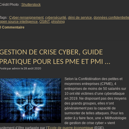
Crédit Photo :
Shutterstock
Tags :
Cyber-renseignement
,
cybersécurité
,
déni de service
,
données confidentiell
open source intelligence
,
OSINT
,
phishing
0 Commentaire
GESTION DE CRISE CYBER, GUIDE
PRATIQUE POUR LES PME ET PMI …
Posté par admin le 28 août 2020
Selon la Confédération des petites et
moyennes entreprises (CPME), 4
entreprises de moins de 50 salariés sur
10 ont été victimes d’une cyberattaque
en 2019. Ne disposant pas des moyens
des grands groupes, elles n’ont
généralement pas la capacité de
surmonter de telles attaques. Pour les
aider à y faire face, une « Méthodologie
de gestion de crise cyber » vient
justement d’être partagée par l’
Ecole de guerre économique
(EGE).