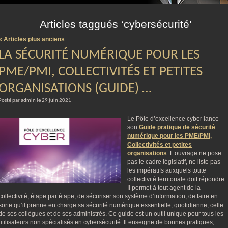
m
Articles taggués ‘cybersécurité’
« Articles plus anciens
LA SÉCURITÉ NUMÉRIQUE POUR LES
PME/PMI, COLLECTIVITÉS ET PETITES
ORGANISATIONS (GUIDE) …
Posté par admin le 29 juin 2021
Le Pôle d’excellence cyber lance
son
Guide pratique de sécurité
numérique pour les PME/PMI,
Collectivités et petites
organisations
. L’ouvrage ne pose
pas le cadre législatif, ne liste pas
les impératifs auxquels toute
collectivité territoriale doit répondre.
Il permet à tout agent de la
collectivité, étape par étape, de sécuriser son système d’information, de faire en
sorte qu’il prenne en charge sa sécurité numérique essentielle, quotidienne, celle
de ses collègues et de ses administrés. Ce guide est un outil unique pour tous les
utilisateurs non spécialisés en cybersécurité. Il enseigne de bonnes pratiques,