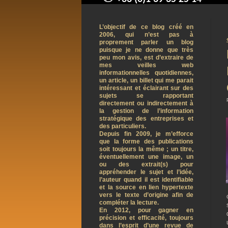
contact@arnaudpelletier.co
L’objectif de ce blog créé en
2006, qui n’est pas à
proprement parler un blog
puisque je ne donne que très
peu mon avis, est d’extraire de
mes veilles web
informationnelles quotidiennes,
un article, un billet qui me parait
intéressant et éclairant sur des
sujets se rapportant
directement ou indirectement à
la gestion de l’information
stratégique des entreprises et
des particuliers.
Depuis fin 2009, je m’efforce
que la forme des publications
soit toujours la même ; un titre,
éventuellement une image, un
ou des extrait(s) pour
appréhender le sujet et l’idée,
l’auteur quand il est identifiable
et la source en lien hypertexte
vers le texte d’origine afin de
compléter la lecture.
En 2012, pour gagner en
précision et efficacité, toujours
dans l’esprit d’une revue de