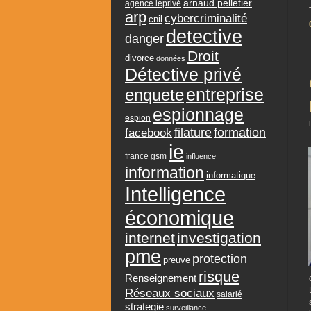
arnaud pelletier
agence leprivé
arp
cybercriminalité
cnil
detective
danger
Droit
divorce
données
Détective privé
entreprise
enquete
espionnage
espion
formation
facebook
filature
ie
france
gsm
influence
information
informatique
Intelligence
économique
internet
investigation
pme
protection
preuve
risque
Renseignement
Réseaux sociaux
salarié
strategie
surveillance