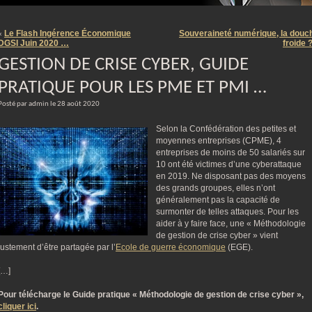
m
Le Flash Ingérence Économique
Souveraineté numérique, la douc
«
DGSI Juin 2020 …
froide 
GESTION DE CRISE CYBER, GUIDE
PRATIQUE POUR LES PME ET PMI …
Posté par admin le 28 août 2020
Selon la Confédération des petites et
moyennes entreprises (CPME), 4
entreprises de moins de 50 salariés sur
10 ont été victimes d’une cyberattaque
en 2019. Ne disposant pas des moyens
des grands groupes, elles n’ont
généralement pas la capacité de
surmonter de telles attaques. Pour les
aider à y faire face, une « Méthodologie
de gestion de crise cyber » vient
justement d’être partagée par l’
Ecole de guerre économique
(EGE).
[…]
Pour télécharge le Guide pratique « Méthodologie de gestion de crise cyber »,
cliquer ici
.