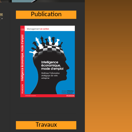
Publication
he
?
»
Travaux