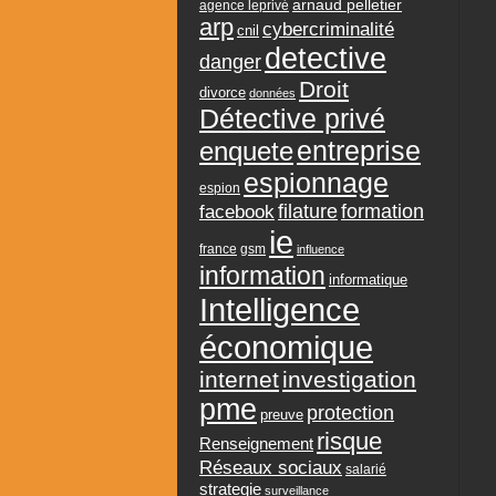
arnaud pelletier
agence leprivé
arp
cybercriminalité
cnil
detective
danger
Droit
divorce
données
Détective privé
entreprise
enquete
espionnage
espion
formation
facebook
filature
ie
france
gsm
influence
information
informatique
Intelligence
économique
internet
investigation
pme
protection
preuve
risque
Renseignement
Réseaux sociaux
salarié
strategie
surveillance