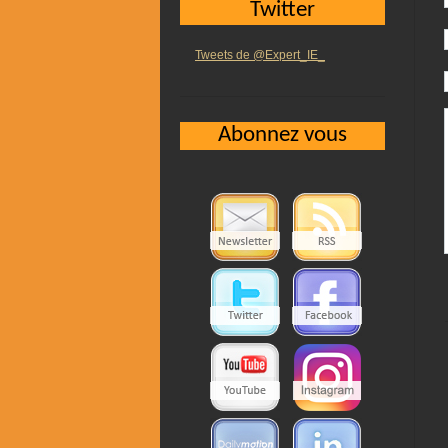
Twitter
Tweets de @Expert_IE_
Abonnez vous