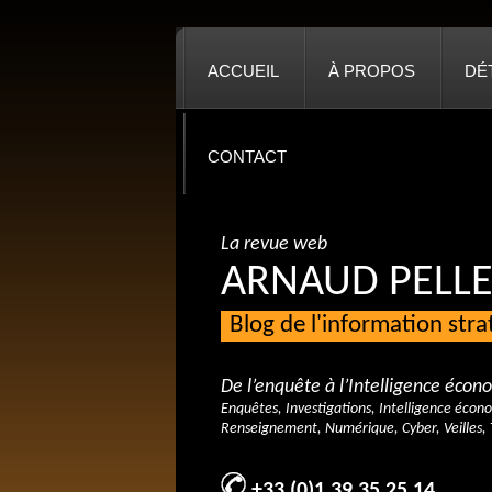
ACCUEIL
À PROPOS
DÉ
CONTACT
La revue web
ARNAUD PELLE
Blog de l'information str
De l’enquête à l’Intelligence éco
Enquêtes, Investigations, Intelligence écon
Renseignement, Numérique, Cyber, Veilles, 
+33 (0)1 39 35 25 14