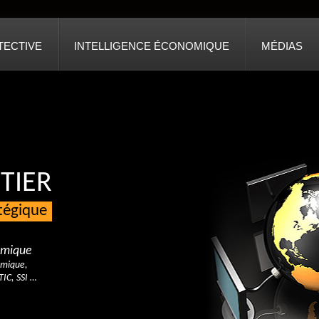
TECTIVE
INTELLIGENCE ÉCONOMIQUE
MÉDIAS
TIER
atégique
nomique
omique,
TIC, SSI …