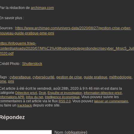
Par la rédaction de
archimag.com
En savoir plus :
Sources :
https://www.archimag.com/univers-data/2020/08/27/gestion-crise-cyber-
nouveau-guide-pratique-pme-pmi
https://infoguerre.fr/wp-
content/uploads/2020/07/M%C3%A9thodologiedegestiondecrisecyber_Mrsic5_Juill
2020.pdf
Crédit Photo :
Shutterstock
Tags :
cyberattaque
,
cybersécurité
,
gestion de crise
,
guide pratique
,
méthodologie
,
pme
,
pmi
Cet article à été écrit le vendredi, août 28th, 2020 à 9 h 46 min et est dans la
catégorie
,
,
,
,
Détective privé
Droit
Enquête et investigation
information détective privé
,
,
. Vous pouvez suivre les
Informations APR
Infos du net
Intelligence économique
commentaires à cet article via le flux
. Vous pouvez
,
RSS 2.0
laisser un commentaire
ou faire un
depuis votre site.
trackback
Répondez
Nom (obligatoire)