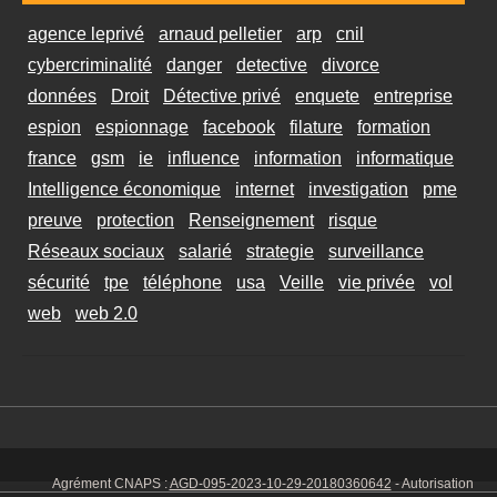
agence leprivé
arnaud pelletier
arp
cnil
cybercriminalité
danger
detective
divorce
données
Droit
Détective privé
enquete
entreprise
espion
espionnage
facebook
filature
formation
france
gsm
ie
influence
information
informatique
Intelligence économique
internet
investigation
pme
preuve
protection
Renseignement
risque
Réseaux sociaux
salarié
strategie
surveillance
sécurité
tpe
téléphone
usa
Veille
vie privée
vol
web
web 2.0
Agrément CNAPS :
AGD-095-2023-10-29-20180360642
- Autorisation