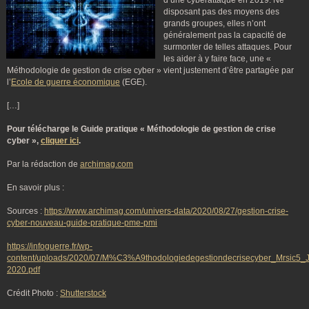
d’une cyberattaque en 2019. Ne
disposant pas des moyens des
grands groupes, elles n’ont
généralement pas la capacité de
surmonter de telles attaques. Pour
les aider à y faire face, une «
Méthodologie de gestion de crise cyber » vient justement d’être partagée par
l’
Ecole de guerre économique
(EGE).
[…]
Pour télécharge le Guide pratique « Méthodologie de gestion de crise
cyber »,
cliquer ici
.
Par la rédaction de
archimag.com
En savoir plus :
Sources :
https://www.archimag.com/univers-data/2020/08/27/gestion-crise-
cyber-nouveau-guide-pratique-pme-pmi
https://infoguerre.fr/wp-
content/uploads/2020/07/M%C3%A9thodologiedegestiondecrisecyber_Mrsic5_Ju
2020.pdf
Crédit Photo :
Shutterstock