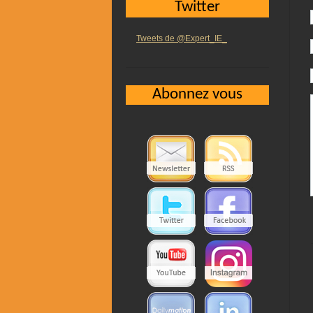
Twitter
Tweets de @Expert_IE_
Abonnez vous