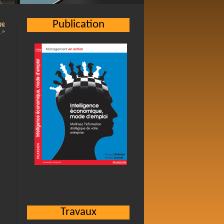
Publication
ge
…
»
Travaux