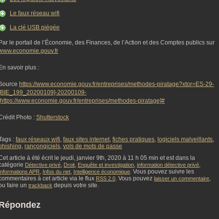
Le faux réseau wifi
La clé USB piégée
Par le portail de l’Économie, des Finances, de l’Action et des Comptes publics sur
www.economie.gouv.fr
En savoir plus :
Source
https://www.economie.gouv.fr/entreprises/methodes-piratage?xtor=ES-29-
[BIE_199_20200109]-20200109-
[https://www.economie.gouv.fr/entreprises/methodes-piratage]#
Crédit Photo :
Shutterstock
Tags :
faux réseaux wifi
,
faux sites internet
,
fiches pratiques
,
logiciels malveillants
,
phishing
,
rançongiciels
,
vols de mots de passe
Cet article à été écrit le jeudi, janvier 9th, 2020 à 11 h 05 min et est dans la
catégorie
,
,
,
,
Détective privé
Droit
Enquête et investigation
information détective privé
,
,
. Vous pouvez suivre les
Informations APR
Infos du net
Intelligence économique
commentaires à cet article via le flux
. Vous pouvez
,
RSS 2.0
laisser un commentaire
ou faire un
depuis votre site.
trackback
Répondez