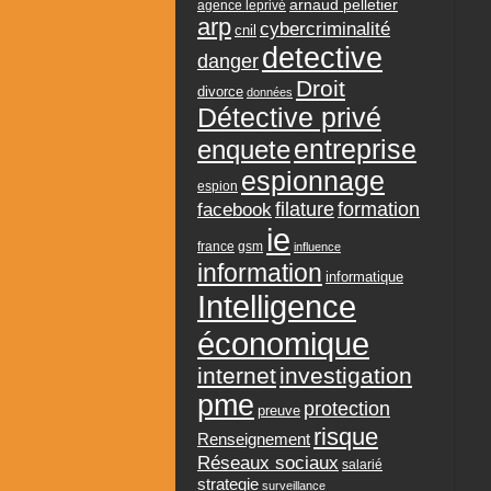
arnaud pelletier
agence leprivé
arp
cybercriminalité
cnil
detective
danger
Droit
divorce
données
Détective privé
entreprise
enquete
espionnage
espion
formation
facebook
filature
ie
france
gsm
influence
information
informatique
Intelligence
économique
internet
investigation
pme
protection
preuve
risque
Renseignement
Réseaux sociaux
salarié
strategie
surveillance