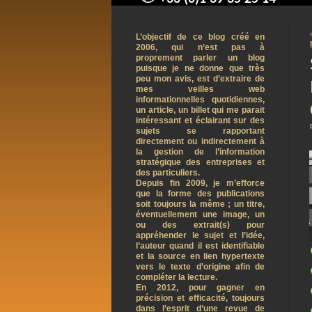
contact@arnaudpelletier.co
L’objectif de ce blog créé en
2006, qui n’est pas à
proprement parler un blog
puisque je ne donne que très
peu mon avis, est d’extraire de
mes veilles web
informationnelles quotidiennes,
un article, un billet qui me parait
intéressant et éclairant sur des
sujets se rapportant
directement ou indirectement à
la gestion de l’information
stratégique des entreprises et
des particuliers.
Depuis fin 2009, je m’efforce
que la forme des publications
soit toujours la même ; un titre,
éventuellement une image, un
ou des extrait(s) pour
appréhender le sujet et l’idée,
l’auteur quand il est identifiable
et la source en lien hypertexte
vers le texte d’origine afin de
compléter la lecture.
En 2012, pour gagner en
précision et efficacité, toujours
dans l’esprit d’une revue de