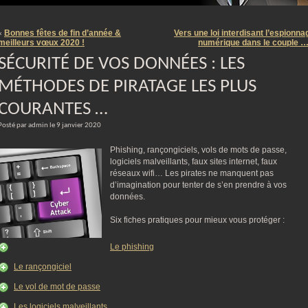
m
Bonnes fêtes de fin d’année &
Vers une loi interdisant l’espionna
«
meilleurs vœux 2020 !
numérique dans le couple 
SÉCURITÉ DE VOS DONNÉES : LES
MÉTHODES DE PIRATAGE LES PLUS
COURANTES …
Posté par admin le 9 janvier 2020
Phishing, rançongiciels, vols de mots de passe,
logiciels malveillants, faux sites internet, faux
réseaux wifi… Les pirates ne manquent pas
d’imagination pour tenter de s’en prendre à vos
données.
Six fiches pratiques pour mieux vous protéger :
Le phishing
Le rançongiciel
Le vol de mot de passe
Les logiciels malveillants