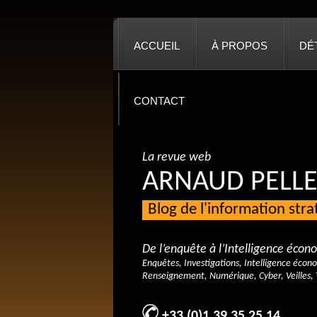
ACCUEIL
À PROPOS
DÉ
CONTACT
La revue web
ARNAUD PELLE
Blog de l'information str
De l’enquête à l’Intelligence éco
Enquêtes, Investigations, Intelligence écon
Renseignement, Numérique, Cyber, Veilles, 
+33 (0)1 39 35 25 14