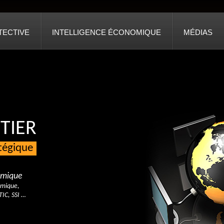
TECTIVE
INTELLIGENCE ÉCONOMIQUE
MÉDIAS
TIER
atégique
nomique
omique,
TIC, SSI …