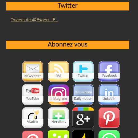
Twitter
Tweets de @Expert_IE_
Abonnez vous