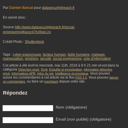
Par
Damien Bancal
pour
datasecuritybreach.fr
En savoir plus :
Source
http://www.datasecuritybreach.fr/social-
engineering/#axzz47hA6wLUs
Crédit Photo :
Shutterstock
Tags :
cyber-espionnage
,
facteur humain
,
faille humaine
,
malware
,
manipulation
,
phishing
,
sécuité
,
social engineering
,
vole d'information
Cet article à été écrit le mercredi, mai 11th, 2016 à 9 h 21 min et est dans la
catégorie
,
,
,
Détective privé
Droit
Enquête et investigation
information détective
,
,
,
. Vous pouvez
privé
Informations APR
Infos du net
Intelligence économique
suivre les commentaires à cet article via le flux
. Vous pouvez
RSS 2.0
laisser
, ou faire un
depuis votre site.
un commentaire
trackback
Répondez
Nom (obligatoire)
Email (non publié) (obligatoire)