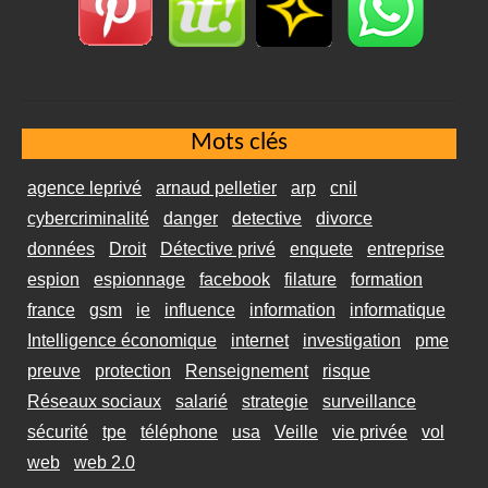
Mots clés
agence leprivé
arnaud pelletier
arp
cnil
cybercriminalité
danger
detective
divorce
données
Droit
Détective privé
enquete
entreprise
espion
espionnage
facebook
filature
formation
france
gsm
ie
influence
information
informatique
Intelligence économique
internet
investigation
pme
preuve
protection
Renseignement
risque
Réseaux sociaux
salarié
strategie
surveillance
sécurité
tpe
téléphone
usa
Veille
vie privée
vol
web
web 2.0