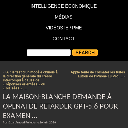
INTELLIGENCE ÉCONOMIQUE
MÉDIAS
VIDÉOS IE / PME
CONTACT
IA : le test d’un modèle chinois à
Apple tente de colmater les fuites
«
la direction générale du Trésor
autour de l’iPhone 18 Pro …
»
interrompu à cause de
« réponses orientées » ou
« biaisées » …
LA MAISON-BLANCHE DEMANDE À
OPENAI DE RETARDER GPT-5.6 POUR
EXAMEN …
Posté par Arnaud Pelletier le 26 juin 2026