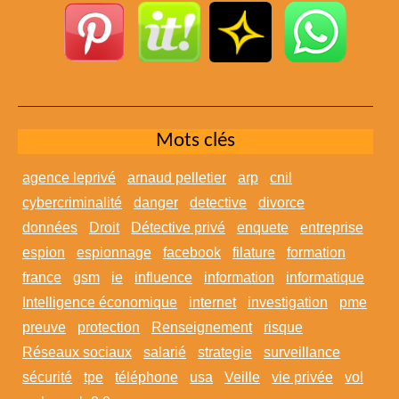
Mots clés
agence leprivé
arnaud pelletier
arp
cnil
cybercriminalité
danger
detective
divorce
données
Droit
Détective privé
enquete
entreprise
espion
espionnage
facebook
filature
formation
france
gsm
ie
influence
information
informatique
Intelligence économique
internet
investigation
pme
preuve
protection
Renseignement
risque
Réseaux sociaux
salarié
strategie
surveillance
sécurité
tpe
téléphone
usa
Veille
vie privée
vol