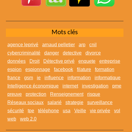
Mots clés
agence leprivé
arnaud pelletier
arp
cnil
cybercriminalité
danger
detective
divorce
données
Droit
Détective privé
enquete
entreprise
espion
espionnage
facebook
filature
formation
france
gsm
ie
influence
information
informatique
Intelligence économique
internet
investigation
pme
preuve
protection
Renseignement
risque
Réseaux sociaux
salarié
strategie
surveillance
sécurité
tpe
téléphone
usa
Veille
vie privée
vol
web
web 2.0