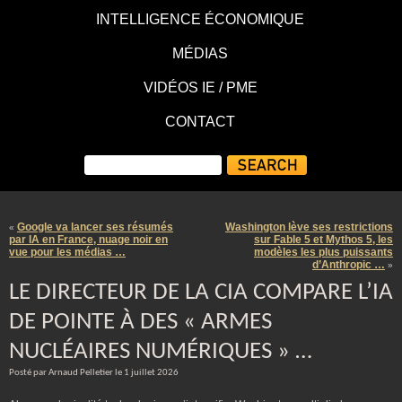
INTELLIGENCE ÉCONOMIQUE
MÉDIAS
VIDÉOS IE / PME
CONTACT
Google va lancer ses résumés
Washington lève ses restrictions
«
par IA en France, nuage noir en
sur Fable 5 et Mythos 5, les
vue pour les médias …
modèles les plus puissants
d’Anthropic …
»
LE DIRECTEUR DE LA CIA COMPARE L’IA
DE POINTE À DES « ARMES
NUCLÉAIRES NUMÉRIQUES » …
Posté par Arnaud Pelletier le 1 juillet 2026