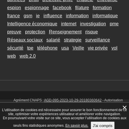
espion
espionnage
facebook
filature
formation
france
gsm
ie
influence
information
informatique
Intelligence économique
internet
investigation
pme
preuve
protection
Renseignement
risque
Réseaux sociaux
salarié
strategie
surveillance
sécurité
tpe
téléphone
usa
Veille
vie privée
vol
web
web 2.0
Agrément CNAPS :
AGD-095-2023-10-29-20180360642
- Autorisation
d’exercer CNAPS :
AUT-095-2113-01-07-20140365170
- SIRET 449 086
×
925 00038 - Code NAF 8030 Z -
Mentions Légales
-
Cookies
Tél. : 06 14
L'utilisation de cookies est nécessaire pour assurer le bon fonctionnement de ce
01 75 32
site, optimiser votre expériences utilisateur et améliorer votre navigation.
En poursuivant votre visite sur ce site, vous accepter l’utilisation de cookies aux
seuls fins statistiques anonymes.
En savoir plus.
J'ai compris