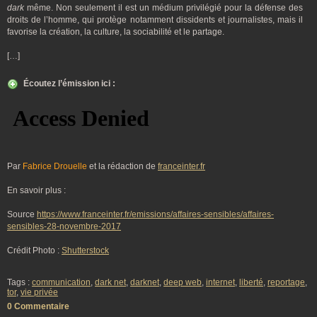
dark
même. Non seulement il est un médium privilégié pour la défense des
droits de l’homme, qui protège notamment dissidents et journalistes, mais il
favorise la création, la culture, la sociabilité et le partage.
[…]
Écoutez l’émission ici :
Par
Fabrice Drouelle
et la rédaction de
franceinter.fr
En savoir plus :
Source
https://www.franceinter.fr/emissions/affaires-sensibles/affaires-
sensibles-28-novembre-2017
Crédit Photo :
Shutterstock
Tags :
communication
,
dark net
,
darknet
,
deep web
,
internet
,
liberté
,
reportage
,
tor
,
vie privée
0 Commentaire