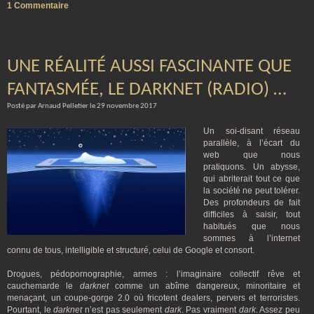
1 Commentaire
UNE RÉALITÉ AUSSI FASCINANTE QUE
FANTASMÉE, LE DARKNET (RADIO) …
Posté par Arnaud Pelletier le 29 novembre 2017
Un soi-disant réseau
parallèle, à l’écart du
web que nous
pratiquons. Un abysse,
qui abriterait tout ce que
la société ne peut tolérer.
Des profondeurs de fait
difficiles à saisir, tout
habitués que nous
sommes à l’internet
connu de tous, intelligible et structuré, celui de Google et consort.
Drogues, pédopornographie, armes : l’imaginaire collectif rêve et
cauchemarde le
darknet
comme un abîme dangereux, minoritaire et
menaçant, un coupe-gorge 2.0 où fricotent dealers, pervers et terroristes.
Pourtant, le
darknet
n’est pas seulement
dark
. Pas vraiment
dark
. Assez peu