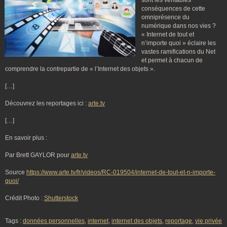
sont les véritables
conséquences de cette
omniprésence du
numérique dans nos vies ?
« Internet de tout et
n’importe quoi » éclaire les
vastes ramifications du Net
et permet à chacun de
comprendre la contrepartie de « l’Internet des objets ».
[…]
Découvrez les reportages ici :
arte.tv
[…]
En savoir plus :
Par Brett GAYLOR pour
arte.tv
Source
https://www.arte.tv/fr/videos/RC-019504/internet-de-tout-et-n-importe-
quoi/
Crédit Photo :
Shutterstock
Tags :
données personnelles
,
internet
,
internet des objets
,
reportage
,
vie privée