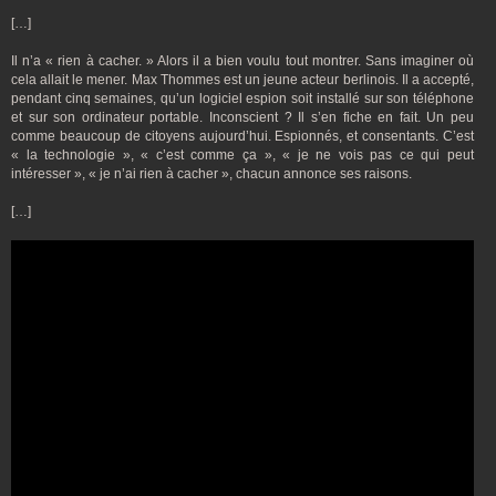
[…]
Il n’a « rien à cacher. » Alors il a bien voulu tout montrer. Sans imaginer où
cela allait le mener. Max Thommes est un jeune acteur berlinois. Il a accepté,
pendant cinq semaines, qu’un logiciel espion soit installé sur son téléphone
et sur son ordinateur portable. Inconscient ? Il s’en fiche en fait. Un peu
comme beaucoup de citoyens aujourd’hui. Espionnés, et consentants. C’est
« la technologie », « c’est comme ça », « je ne vois pas ce qui peut
intéresser », « je n’ai rien à cacher », chacun annonce ses raisons.
[…]