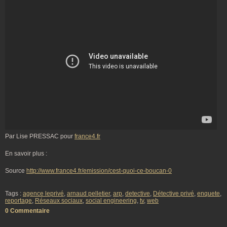
Par Lise PRESSAC pour
france4.fr
En savoir plus :
Source
http://www.france4.fr/emission/cest-quoi-ce-boucan-0
Tags :
agence leprivé
,
arnaud pelletier
,
arp
,
detective
,
Détective privé
,
enquete
,
reportage
,
Réseaux sociaux
,
social engineering
,
tv
,
web
0 Commentaire