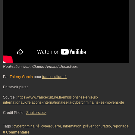
Réalisation web : Claude-Armand Decastiaux
Par
Thierry Garcin
pour
franceculture.fr
En savoir plus :
Source :
https://www.franceculture.fr/emissions/les-enjeux-
internationaux/relations-internationales-la-cybercriminalite-les-moyens-de
Crédit Photo :
Shutterstock
Tags :
cybercriminalité
,
cyberguerre
,
information
,
prévention
,
radio
,
reportage
0 Commentaire