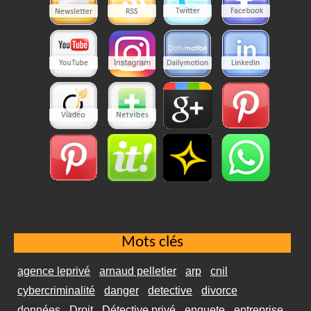
Mots clés
agence leprivé
arnaud pelletier
arp
cnil
cybercriminalité
danger
detective
divorce
données
Droit
Détective privé
enquete
entreprise