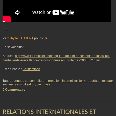
[…]
Par
Sibylle LAURENT
pour
lci.fr
En savoir plus :
Source :
http://www.lci.fr/societe/nothing-to-hide-film-documentaire-jusqu-ou-
peut-aller-la-surveillance-de-nos-donnees-sur-internet-2063512.html
Crédit Photo :
Shutterstock
Tags :
données personnelles
,
information
,
internet
,
mister x
,
reportage
,
réseaux
sociaux
,
sensibilisation
,
vie privée
0 Commentaire
RELATIONS INTERNATIONALES ET