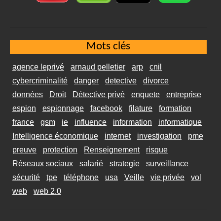
Mots clés
agence leprivé
arnaud pelletier
arp
cnil
cybercriminalité
danger
detective
divorce
données
Droit
Détective privé
enquete
entreprise
espion
espionnage
facebook
filature
formation
france
gsm
ie
influence
information
informatique
Intelligence économique
internet
investigation
pme
preuve
protection
Renseignement
risque
Réseaux sociaux
salarié
strategie
surveillance
sécurité
tpe
téléphone
usa
Veille
vie privée
vol
web
web 2.0