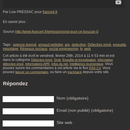
Par Lise PRESSAC pour
france4.fr
En savoir plus :
Source
http://www.france4.fr/emission/cest-quoi-ce-boucan-0
Tags :
agence leprivé
,
arnaud pelletier
,
arp
,
detective
,
Détective privé
,
enquete
,
reportage
,
Réseaux sociaux
,
social engineering
,
tv
,
web
Cet article à été écrit le vendredi, février 28th, 2014 à 11 h 53 min et est
dans la catégorie
,
,
,
Détective privé
Droit
Enquête et investigation
information
,
,
,
. Vous
détective privé
Informations APR
Infos du net
Intelligence économique
pouvez suivre les commentaires à cet article via le flux
. Vous
RSS 2.0
pouvez
, ou faire un
depuis votre site.
laisser un commentaire
trackback
Répondez
Nom (obligatoire)
Email (non publié) (obligatoire)
Site web