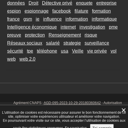
données
Droit
Détective privé
enquete
entreprise
espion
espionnage
facebook
filature
formation
france
gsm
ie
influence
information
informatique
Intelligence économique
internet
investigation
pme
preuve
protection
Renseignement
risque
Réseaux sociaux
salarié
strategie
surveillance
sécurité
tpe
téléphone
usa
Veille
vie privée
vol
web
web 2.0
Agrément CNAPS :
AGD-095-2023-10-29-20180360642
- Autorisation
d’exercer CNAPS :
AUT-095-2113-01-07-20140365170
- SIRET 449 086
×
925 00038 - Code NAF 8030 Z -
Mentions Légales
-
Cookies
Tél. : 06 14
L'utilisation de cookies est nécessaire pour assurer le bon fonctionnement de ce
01 75 32
site, optimiser votre expériences utilisateur et améliorer votre navigation.
En poursuivant votre visite sur ce site, vous accepter l’utilisation de cookies aux
seuls fins statistiques anonymes.
En savoir plus.