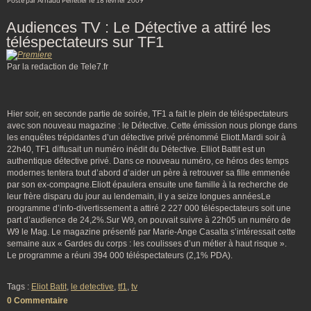
Posté par Arnaud Pelletier le 18 février 2009
Audiences TV : Le Détective a attiré les
téléspectateurs sur TF1
Par la redaction de Tele7.fr
Hier soir, en seconde partie de soirée, TF1 a fait le plein de téléspectateurs
avec son nouveau magazine : le Détective. Cette émission nous plonge dans
les enquêtes trépidantes d’un détective privé prénommé Eliott.Mardi soir à
22h40, TF1 diffusait un numéro inédit du Détective. Elliot Battit est un
authentique détective privé. Dans ce nouveau numéro, ce héros des temps
modernes tentera tout d’abord d’aider un père à retrouver sa fille emmenée
par son ex-compagne.Eliott épaulera ensuite une famille à la recherche de
leur frère disparu du jour au lendemain, il y a seize longues annéesLe
programme d’info-divertissement a attiré 2 227 000 téléspectateurs soit une
part d’audience de 24,2%.Sur W9, on pouvait suivre à 22h05 un numéro de
W9 le Mag. Le magazine présenté par Marie-Ange Casalta s’intéressait cette
semaine aux « Gardes du corps : les coulisses d’un métier à haut risque ».
Le programme a réuni 394 000 téléspectateurs (2,1% PDA).
Tags :
Eliot Batit
,
le detective
,
tf1
,
tv
0 Commentaire