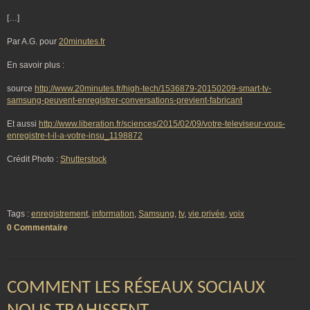
[…]
Par A.G. pour
20minutes.fr
En savoir plus :
source
http://www.20minutes.fr/high-tech/1536879-20150209-smart-tv-
samsung-peuvent-enregistrer-conversations-previent-fabricant
Et aussi
http://www.liberation.fr/sciences/2015/02/09/votre-televiseur-vous-
enregistre-t-il-a-votre-insu_1198872
Crédit Photo :
Shutterstock
Tags :
enregistrement
,
information
,
Samsung
,
tv
,
vie privée
,
voix
0 Commentaire
COMMENT LES RÉSEAUX SOCIAUX