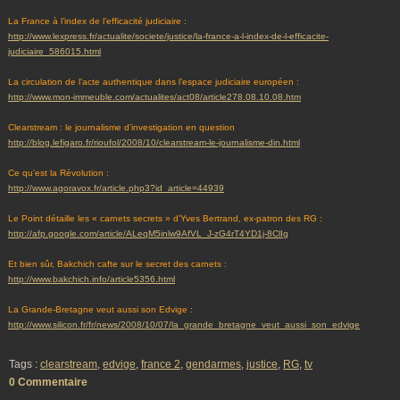
La France à l’index de l’efficacité judiciaire :
http://www.lexpress.fr/actualite/societe/justice/la-france-a-l-index-de-l-efficacite-
judiciaire_586015.html
La circulation de l’acte authentique dans l’espace judiciaire européen :
http://www.mon-immeuble.com/actualites/act08/article278.08.10.08.htm
Clearstream : le journalisme d’investigation en question
http://blog.lefigaro.fr/rioufol/2008/10/clearstream-le-journalisme-din.html
Ce qu’est la Révolution :
http://www.agoravox.fr/article.php3?id_article=44939
Le Point détaille les « carnets secrets » d’Yves Bertrand, ex-patron des RG :
http://afp.google.com/article/ALeqM5inlw9AfVL_J-zG4rT4YD1j-8ClIg
Et bien sûr, Bakchich cafte sur le secret des carnets :
http://www.bakchich.info/article5356.html
La Grande-Bretagne veut aussi son Edvige :
http://www.silicon.fr/fr/news/2008/10/07/la_grande_bretagne_veut_aussi_son_edvige
Tags :
clearstream
,
edvige
,
france 2
,
gendarmes
,
justice
,
RG
,
tv
0 Commentaire