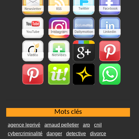
Mots clés
agence leprivé
arnaud pelletier
arp
cnil
cybercriminalité
danger
detective
divorce