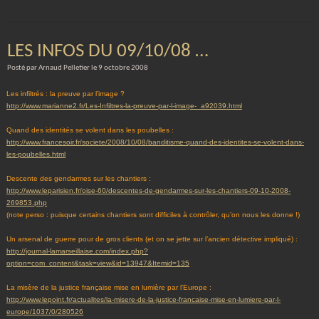
LES INFOS DU 09/10/08 …
Posté par Arnaud Pelletier le 9 octobre 2008
Les infiltrés : la preuve par l’image ?
http://www.marianne2.fr/Les-Infiltres-la-preuve-par-l-image-_a92039.html
Quand des identités se volent dans les poubelles :
http://www.francesoir.fr/societe/2008/10/08/banditisme-quand-des-identites-se-volent-dans-
les-poubelles.html
Descente des gendarmes sur les chantiers :
http://www.leparisien.fr/oise-60/descentes-de-gendarmes-sur-les-chantiers-09-10-2008-
269853.php
(note perso : puisque certains chantiers sont difficiles à contrôler, qu’on nous les donne !)
Un arsenal de guerre pour de gros clients (et on se jette sur l’ancien détective impliqué) :
http://journal-lamarseillaise.com/index.php?
option=com_content&task=view&id=13947&Itemid=135
La misère de la justice française mise en lumière par l’Europe :
http://www.lepoint.fr/actualites/la-misere-de-la-justice-francaise-mise-en-lumiere-par-l-
europe/1037/0/280526