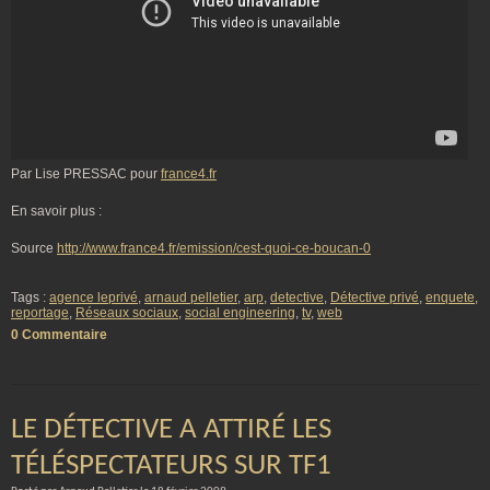
Par Lise PRESSAC pour
france4.fr
En savoir plus :
Source
http://www.france4.fr/emission/cest-quoi-ce-boucan-0
Tags :
agence leprivé
,
arnaud pelletier
,
arp
,
detective
,
Détective privé
,
enquete
,
reportage
,
Réseaux sociaux
,
social engineering
,
tv
,
web
0 Commentaire
LE DÉTECTIVE A ATTIRÉ LES
TÉLÉSPECTATEURS SUR TF1