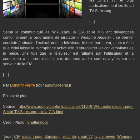
les Smart TV, et plus
particulièrement les Smart
TV Samsung.
[…]
Selon le communiqué de WikiLeaks, la CIA et le MI5 ont développés
conjointement le programme de piratage «
Weeping Angels
« , ce dernier
consiste à simuler l’extinction d’un téléviseur infesté par le ver, alors même
que celui laisse le microphone activé afin d’enregistrer les conversations de
la pièce. Une fois que le téléviseur est rallumé par l’utilisateur et la
connexion à Internet établie, ces données audio sont envoyées sur un
serveur de la CIA.
[…]
Par
Dubarry Pierre
pour
audiovideohd.fr
En savoir plus :
Source
http://www.audiovideohd.fr/actualites/11648-WikiLeaks-espionnage-
Smart-TV-Samsung-par-la-CIA.html
Crédit Photo :
Shutterstock
Tags :
CIA
,
espionnage
,
Samsung
,
sécurité
,
smart TV
,
tv
,
vie privée
,
Weeping