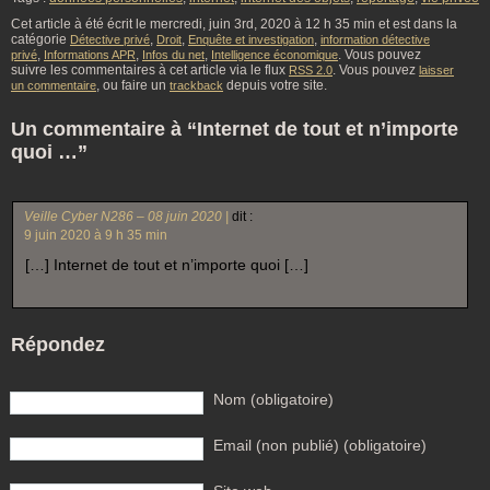
Cet article à été écrit le mercredi, juin 3rd, 2020 à 12 h 35 min et est dans la
catégorie
,
,
,
Détective privé
Droit
Enquête et investigation
information détective
,
,
,
. Vous pouvez
privé
Informations APR
Infos du net
Intelligence économique
suivre les commentaires à cet article via le flux
. Vous pouvez
RSS 2.0
laisser
, ou faire un
depuis votre site.
un commentaire
trackback
Un commentaire à “Internet de tout et n’importe
quoi …”
Veille Cyber N286 – 08 juin 2020 |
dit :
9 juin 2020 à 9 h 35 min
[…] Internet de tout et n’importe quoi […]
Répondez
Nom (obligatoire)
Email (non publié) (obligatoire)