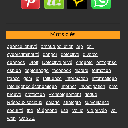
Mots clés
agence leprivé
arnaud pelletier
arp
cnil
cybercriminalité
danger
detective
divorce
données
Droit
Détective privé
enquete
entreprise
espion
espionnage
facebook
filature
formation
france
gsm
ie
influence
information
informatique
Intelligence économique
internet
investigation
pme
preuve
protection
Renseignement
risque
Réseaux sociaux
salarié
strategie
surveillance
sécurité
tpe
téléphone
usa
Veille
vie privée
vol
web
web 2.0