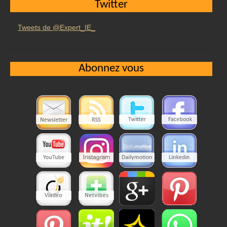
Twitter
Tweets de @Expert_IE_
Abonnez vous