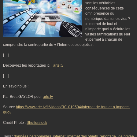
sont les véritables
conséquences de cette
omniprésence du
numérique dans nos vies ?
« Internet de tout et
n’importe quoi » éclaire les
vastes ramifications du Net
et permet à chacun de
comprendre la contrepartie de « l’Internet des objets ».
[…]
Découvrez les reportages ici :
arte.tv
[…]
En savoir plus :
Par Brett GAYLOR pour
arte.tv
Source
https://www.arte.tv/fr/videos/RC-019504/internet-de-tout-et-n-importe-
quoi/
Crédit Photo :
Shutterstock
Tags :
données personnelles
,
internet
,
internet des objets
,
reportage
,
vie privée