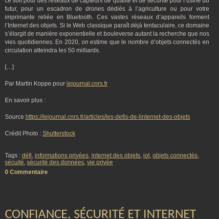
ce soit pour des réseaux de capteurs de qualité et de sécurité pour l’usine du
futur, pour un escadron de drones dédiés à l’agriculture ou pour votre
imprimante reliée en Bluetooth. Ces vastes réseaux d’appareils forment
l’Internet des objets. Si le Web classique paraît déjà tentaculaire, ce domaine
s’élargit de manière exponentielle et bouleverse autant la recherche que nos
vies quotidiennes. En 2020, on estime que le nombre d’objets connectés en
circulation atteindra les 50 milliards.
[…]
Par Martin Koppe pour
lejournal.cnrs.fr
En savoir plus :
Source
https://lejournal.cnrs.fr/articles/les-defis-de-linternet-des-objets
Crédit Photo :
Shutterstock
Tags :
défi
,
informations privées
,
internet des objets
,
iot
,
objets connectés
,
sécuité
,
sécurité des données
,
vie privée
0 Commentaire
CONFIANCE, SÉCURITÉ ET INTERNET