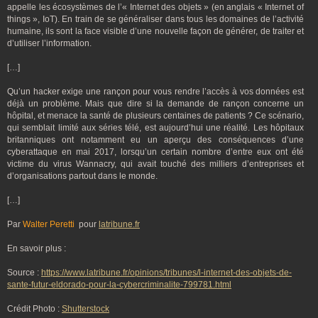
appelle les écosystèmes de l’« Internet des objets » (en anglais « Internet of
things », IoT). En train de se généraliser dans tous les domaines de l’activité
humaine, ils sont la face visible d’une nouvelle façon de générer, de traiter et
d’utiliser l’information.
[…]
Qu’un hacker exige une rançon pour vous rendre l’accès à vos données est
déjà un problème. Mais que dire si la demande de rançon concerne un
hôpital, et menace la santé de plusieurs centaines de patients ? Ce scénario,
qui semblait limité aux séries télé, est aujourd’hui une réalité. Les hôpitaux
britanniques ont notamment eu un aperçu des conséquences d’une
cyberattaque en mai 2017, lorsqu’un certain nombre d’entre eux ont été
victime du virus Wannacry, qui avait touché des milliers d’entreprises et
d’organisations partout dans le monde.
[…]
Par
Walter Peretti
pour
latribune.fr
En savoir plus :
Source :
https://www.latribune.fr/opinions/tribunes/l-internet-des-objets-de-
sante-futur-eldorado-pour-la-cybercriminalite-799781.html
Crédit Photo :
Shutterstock