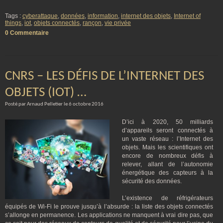
Tags :
cyberattaque
,
données
,
information
,
internet des objets
,
Internet of
things
,
iot
,
objets connectés
,
rançon
,
vie privée
0 Commentaire
CNRS – LES DÉFIS DE L’INTERNET DES
OBJETS (IOT) …
Posté par Arnaud Pelletier le 6 octobre 2016
D’ici à 2020, 50 milliards
d’appareils seront connectés à
un vaste réseau : l’Internet des
objets. Mais les scientifiques ont
encore de nombreux défis à
relever, allant de l’autonomie
énergétique des capteurs à la
sécurité des données.
L’existence de réfrigérateurs
équipés de Wi-Fi le prouve jusqu’à l’absurde : la liste des objets connectés
s’allonge en permanence. Les applications ne manquent à vrai dire pas, que