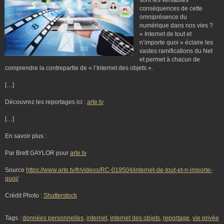
sont les véritables
conséquences de cette
omniprésence du
numérique dans nos vies ?
« Internet de tout et
n’importe quoi » éclaire les
vastes ramifications du Net
et permet à chacun de
comprendre la contrepartie de « l’Internet des objets ».
[…]
Découvrez les reportages ici :
arte.tv
[…]
En savoir plus :
Par Brett GAYLOR pour
arte.tv
Source
https://www.arte.tv/fr/videos/RC-019504/internet-de-tout-et-n-importe-
quoi/
Crédit Photo :
Shutterstock
Tags :
données personnelles
,
internet
,
internet des objets
,
reportage
,
vie privée