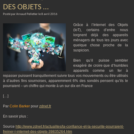
DES OBJETS …
Posté par Arnaud Pelletier le 8 avril 2016
Grâce à l’Internet des Objets
(IoT), certains d’entre nous
lorgnent déjà des appareils
ménagers de tous les jours avec
quelque chose proche de la
suspicion.
Bien qu’il puisse sembler
exagéré de croire que d’humbles
appareils comme un fer à
repasser puissent tranquillement suivre tous vos mouvements ou être utilisés
à d’autres fins sournoises, apparemment 6% des sondés pensent qu’ils le
pourraient – un chiffre qui monte à un sur dix en France
[…]
Par
Colin Barker
pour
zdnet.fr
En savoir plus :
Source
http://www.zdnet.fr/actualites/la-confiance-et-la-securite-pourraient-
freiner-l-internet-des-objets-39835264.htm