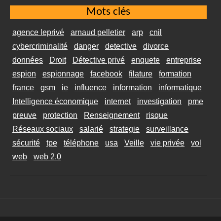
Mots clés
agence leprivé
arnaud pelletier
arp
cnil
cybercriminalité
danger
detective
divorce
données
Droit
Détective privé
enquete
entreprise
espion
espionnage
facebook
filature
formation
france
gsm
ie
influence
information
informatique
Intelligence économique
internet
investigation
pme
preuve
protection
Renseignement
risque
Réseaux sociaux
salarié
strategie
surveillance
sécurité
tpe
téléphone
usa
Veille
vie privée
vol
web
web 2.0