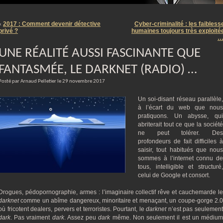
m
2017 : Comment devenir détective
Cyber-criminalité : les faibless
«
privé ?
humaines toujours très exploité
UNE RÉALITÉ AUSSI FASCINANTE QUE
FANTASMÉE, LE DARKNET (RADIO) …
Posté par Arnaud Pelletier le 29 novembre 2017
Un soi-disant réseau parallèle,
à l’écart du web que nous
pratiquons. Un abysse, qui
abriterait tout ce que la société
ne peut tolérer. Des
profondeurs de fait difficiles à
saisir, tout habitués que nous
sommes à l’internet connu de
tous, intelligible et structuré,
celui de Google et consort.
Drogues, pédopornographie, armes : l’imaginaire collectif rêve et cauchemarde le
darknet
comme un abîme dangereux, minoritaire et menaçant, un coupe-gorge 2.0
où fricotent dealers, pervers et terroristes. Pourtant, le
darknet
n’est pas seulemen
dark
. Pas vraiment
dark
. Assez peu
dark
même. Non seulement il est un médiu