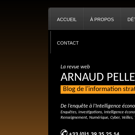
ACCUEIL
À PROPOS
DÉ
CONTACT
La revue web
ARNAUD PELLE
Blog de l'information str
De l’enquête à l’Intelligence éco
Enquêtes, Investigations, Intelligence écon
Renseignement, Numérique, Cyber, Veilles, 
+33 (0)1 39 35 25 14