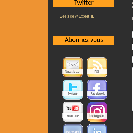
Twitter
Tweets de @Expert_IE_
Abonnez vous