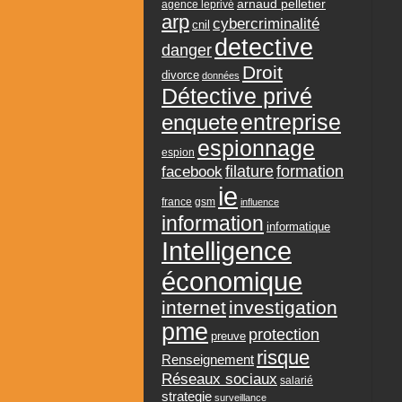
arnaud pelletier
agence leprivé
arp
cybercriminalité
cnil
detective
danger
Droit
divorce
données
Détective privé
entreprise
enquete
espionnage
espion
formation
facebook
filature
ie
france
gsm
influence
information
informatique
Intelligence
économique
internet
investigation
pme
protection
preuve
risque
Renseignement
Réseaux sociaux
salarié
strategie
surveillance