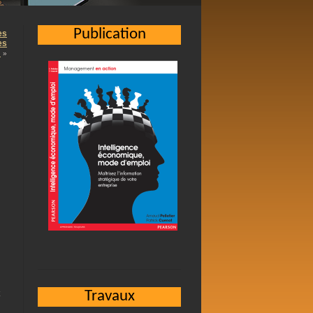
Publication
es
es
…
»
t
Travaux
m