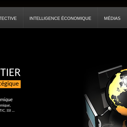
TECTIVE
INTELLIGENCE ÉCONOMIQUE
MÉDIAS
TIER
atégique
nomique
omique,
TIC, SSI …