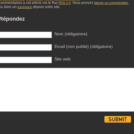
commentaires à cet article via le flux
. Vous pouvez
,
RSS 2.0
laisser un commentaire
ou faire un
depuis votre site.
trackback
Répondez
Nom (obligatoire)
Email (non publié) (obligatoire)
Site web
Alternative: