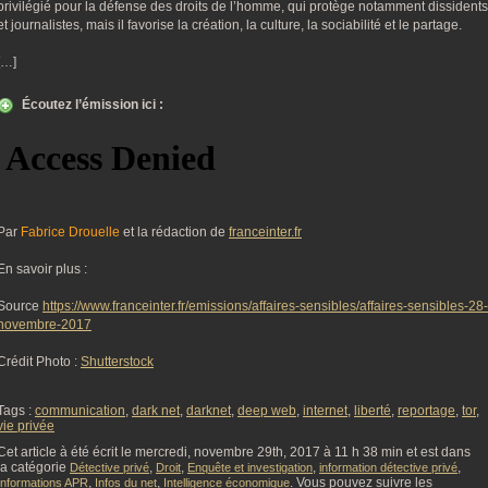
privilégié pour la défense des droits de l’homme, qui protège notamment dissidents
et journalistes, mais il favorise la création, la culture, la sociabilité et le partage.
[…]
Écoutez l’émission ici :
Par
Fabrice Drouelle
et la rédaction de
franceinter.fr
En savoir plus :
Source
https://www.franceinter.fr/emissions/affaires-sensibles/affaires-sensibles-28-
novembre-2017
Crédit Photo :
Shutterstock
Tags :
communication
,
dark net
,
darknet
,
deep web
,
internet
,
liberté
,
reportage
,
tor
,
vie privée
Cet article à été écrit le mercredi, novembre 29th, 2017 à 11 h 38 min et est dans
la catégorie
,
,
,
,
Détective privé
Droit
Enquête et investigation
information détective privé
,
,
. Vous pouvez suivre les
Informations APR
Infos du net
Intelligence économique