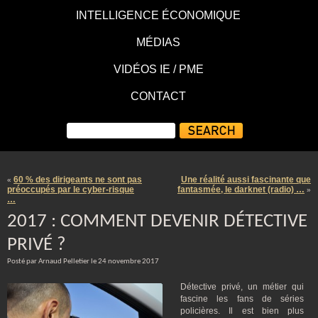
INTELLIGENCE ÉCONOMIQUE
MÉDIAS
VIDÉOS IE / PME
CONTACT
60 % des dirigeants ne sont pas
Une réalité aussi fascinante que
«
préoccupés par le cyber-risque
fantasmée, le darknet (radio) …
»
…
2017 : COMMENT DEVENIR DÉTECTIVE
PRIVÉ ?
Posté par Arnaud Pelletier le 24 novembre 2017
Détective privé, un métier qui
fascine les fans de séries
policières. Il est bien plus