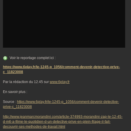
Voir le reportage complet ici :
https://www.6play.fr/le-1245-p_1056/comment-devenir-detective-prive-
c_11823008
Par la rédaction du 12.45 sur
www.6play.fr
En savoir plus :
Source :
https://www.6play.fr/le-1245-p_1056/comment-devenir-detective-
prive-c_11823008
http://www.jeanmarcmorandini.com/article-374993-morandini-zap-le-12-45-
d-m6-a-filme-le-quotidien-d-un-detective-prive-en-plein-filage-il-fait-
decouvrir-ses-methodes-de-travail.html