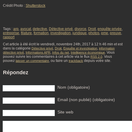
Crédit Photo :
Shutterstock
Tags :
arp
,
avocat
,
detective
,
Détective privé
,
divorce
,
Droit
,
enquête privée
,
entreprise
,
filature
,
formation
,
investigation
,
juridique
,
photos
,
pme
,
preuve
,
rapport
Cet article à été écrit le vendredi, novembre 24th, 2017 à 12 h 46 min et est
dans la catégorie
,
,
,
Détective privé
Droit
Enquête et investigation
information
,
,
,
. Vous
détective privé
Informations APR
Infos du net
Intelligence économique
pouvez suivre les commentaires à cet article via le flux
. Vous
RSS 2.0
pouvez
, ou faire un
depuis votre site.
laisser un commentaire
trackback
Répondez
Nom (obligatoire)
Email (non publié) (obligatoire)
Site web