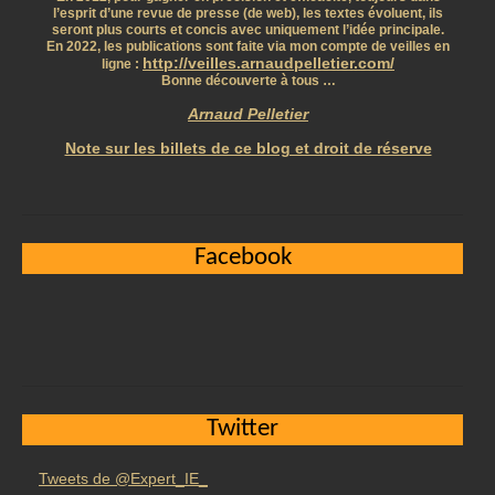
l’esprit d’une revue de presse (de web), les textes évoluent, ils
seront plus courts et concis avec uniquement l’idée principale.
En 2022, les publications sont faite via mon compte de veilles en
http://veilles.arnaudpelletier.com/
ligne :
Bonne découverte à tous …
Arnaud Pelletier
Note sur les billets de ce blog et droit de réserve
Facebook
Twitter
Tweets de @Expert_IE_