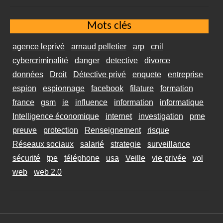
Mots clés
agence leprivé
arnaud pelletier
arp
cnil
cybercriminalité
danger
detective
divorce
données
Droit
Détective privé
enquete
entreprise
espion
espionnage
facebook
filature
formation
france
gsm
ie
influence
information
informatique
Intelligence économique
internet
investigation
pme
preuve
protection
Renseignement
risque
Réseaux sociaux
salarié
strategie
surveillance
sécurité
tpe
téléphone
usa
Veille
vie privée
vol
web
web 2.0