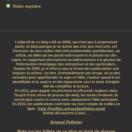
Vidéo mystère
L’objectif de ce blog créé en 2006, qui n’est pas à proprement
parler un blog puisque je ne donne que très peu mon avis, est
d’extraire de mes veilles web informationnelles quotidiennes, un
article, un billet qui me parait intéressant et éclairant sur des
sujets se rapportant directement ou indirectement à la gestion de
l’information stratégique des entreprises et des particuliers.
Depuis fin 2009, je m’efforce que la forme des publications soit
toujours la même ; un titre, éventuellement une image, un ou des
extrait(s) pour appréhender le sujet et l’idée, l’auteur quand il est
identifiable et la source en lien hypertexte vers le texte d’origine
afin de compléter la lecture.
En 2012, pour gagner en précision et efficacité, toujours dans
l’esprit d’une revue de presse (de web), les textes évoluent, ils
seront plus courts et concis avec uniquement l’idée principale.
En 2022, les publications sont faite via mon compte de veilles en
http://veilles.arnaudpelletier.com/
ligne :
Bonne découverte à tous …
Arnaud Pelletier
Note sur les billets de ce blog et droit de réserve