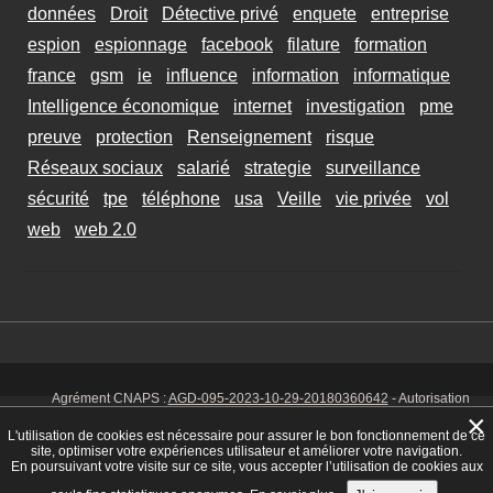
données
Droit
Détective privé
enquete
entreprise
espion
espionnage
facebook
filature
formation
france
gsm
ie
influence
information
informatique
Intelligence économique
internet
investigation
pme
preuve
protection
Renseignement
risque
Réseaux sociaux
salarié
strategie
surveillance
sécurité
tpe
téléphone
usa
Veille
vie privée
vol
web
web 2.0
Agrément CNAPS :
AGD-095-2023-10-29-20180360642
- Autorisation
d’exercer CNAPS :
AUT-095-2113-01-07-20140365170
- SIRET 449 086
×
925 00038 - Code NAF 8030 Z -
Mentions Légales
-
Cookies
Tél. : 06 14
L'utilisation de cookies est nécessaire pour assurer le bon fonctionnement de ce
01 75 32
site, optimiser votre expériences utilisateur et améliorer votre navigation.
En poursuivant votre visite sur ce site, vous accepter l’utilisation de cookies aux