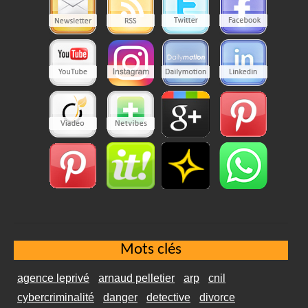
Mots clés
agence leprivé
arnaud pelletier
arp
cnil
cybercriminalité
danger
detective
divorce