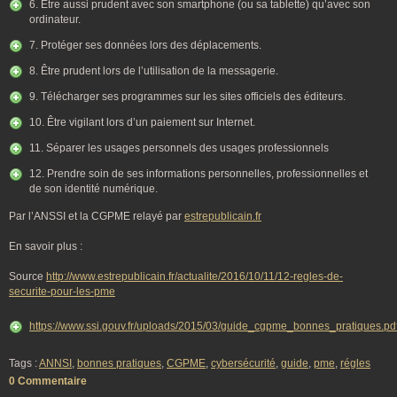
6. Être aussi prudent avec son smartphone (ou sa tablette) qu’avec son
ordinateur.
7. Protéger ses données lors des déplacements.
8. Être prudent lors de l’utilisation de la messagerie.
9. Télécharger ses programmes sur les sites officiels des éditeurs.
10. Être vigilant lors d’un paiement sur Internet.
11. Séparer les usages personnels des usages professionnels
12. Prendre soin de ses informations personnelles, professionnelles et
de son identité numérique.
Par l’ANSSI et la CGPME relayé par
estrepublicain.fr
En savoir plus :
Source
http://www.estrepublicain.fr/actualite/2016/10/11/12-regles-de-
securite-pour-les-pme
https://www.ssi.gouv.fr/uploads/2015/03/guide_cgpme_bonnes_pratiques.pd
Tags :
ANNSI
,
bonnes pratiques
,
CGPME
,
cybersécurité
,
guide
,
pme
,
régles
0 Commentaire