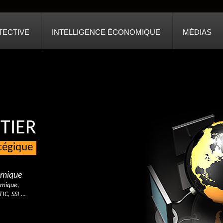
TECTIVE
INTELLIGENCE ÉCONOMIQUE
MÉDIAS
TIER
atégique
nomique
omique,
TIC, SSI …