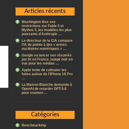
Articles récents
Washington lève ses
restrictions sur Fable 5 et
Mythos 5, les modèles les plus
puissants d’Anthropic …
Le directeur de la CIA compare
l’IA de pointe à des « armes
nucléaires numériques » …
Google va lancer ses résumés
par IA en France, nuage noir en
vue pour les médias …
Apple tente de colmater les
fuites autour de l’iPhone 18 Pro
…
La Maison-Blanche demande à
OpenAI de retarder GPT-5.6
pour examen …
Catégories
Benchmarking