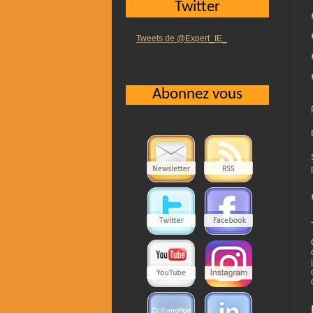
Twitter
Tweets de @Expert_IE_
Abonnez vous