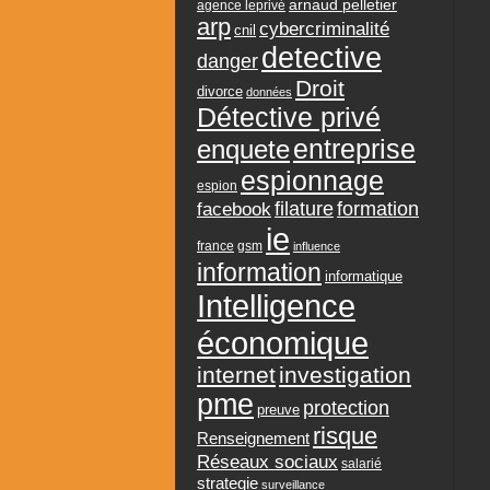
arnaud pelletier
agence leprivé
arp
cybercriminalité
cnil
detective
danger
Droit
divorce
données
Détective privé
entreprise
enquete
espionnage
espion
formation
facebook
filature
ie
france
gsm
influence
information
informatique
Intelligence
économique
internet
investigation
pme
protection
preuve
risque
Renseignement
Réseaux sociaux
salarié
strategie
surveillance