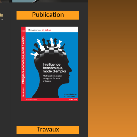
Publication
ie
…
»
Travaux