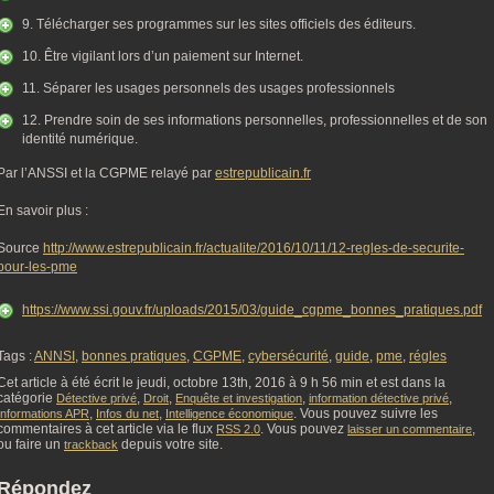
9. Télécharger ses programmes sur les sites officiels des éditeurs.
10. Être vigilant lors d’un paiement sur Internet.
11. Séparer les usages personnels des usages professionnels
12. Prendre soin de ses informations personnelles, professionnelles et de son
identité numérique.
Par l’ANSSI et la CGPME relayé par
estrepublicain.fr
En savoir plus :
Source
http://www.estrepublicain.fr/actualite/2016/10/11/12-regles-de-securite-
pour-les-pme
https://www.ssi.gouv.fr/uploads/2015/03/guide_cgpme_bonnes_pratiques.pdf
Tags :
ANNSI
,
bonnes pratiques
,
CGPME
,
cybersécurité
,
guide
,
pme
,
régles
Cet article à été écrit le jeudi, octobre 13th, 2016 à 9 h 56 min et est dans la
catégorie
,
,
,
,
Détective privé
Droit
Enquête et investigation
information détective privé
,
,
. Vous pouvez suivre les
Informations APR
Infos du net
Intelligence économique
commentaires à cet article via le flux
. Vous pouvez
,
RSS 2.0
laisser un commentaire
ou faire un
depuis votre site.
trackback
Répondez