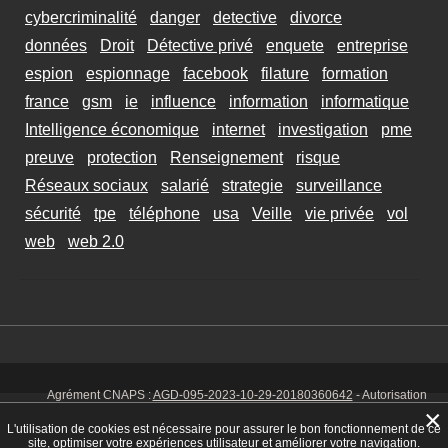
cybercriminalité
danger
detective
divorce
données
Droit
Détective privé
enquete
entreprise
espion
espionnage
facebook
filature
formation
france
gsm
ie
influence
information
informatique
Intelligence économique
internet
investigation
pme
preuve
protection
Renseignement
risque
Réseaux sociaux
salarié
strategie
surveillance
sécurité
tpe
téléphone
usa
Veille
vie privée
vol
web
web 2.0
Agrément CNAPS :
AGD-095-2023-10-29-20180360642
- Autorisation
d’exercer CNAPS :
AUT-095-2113-01-07-20140365170
- SIRET 449 086
×
925 00038 - Code NAF 8030 Z -
Mentions Légales
-
Cookies
Tél. : 06 14
L'utilisation de cookies est nécessaire pour assurer le bon fonctionnement de ce
01 75 32
site, optimiser votre expériences utilisateur et améliorer votre navigation.