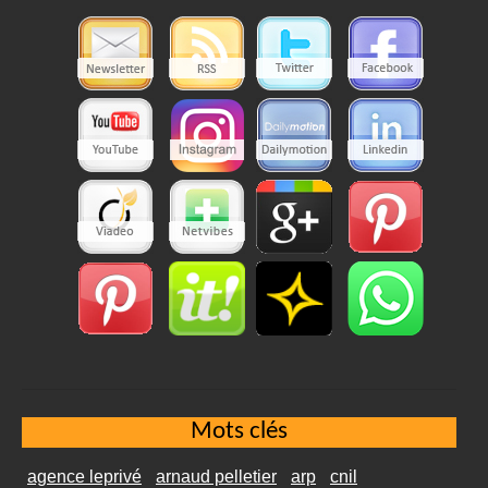
Mots clés
agence leprivé
arnaud pelletier
arp
cnil