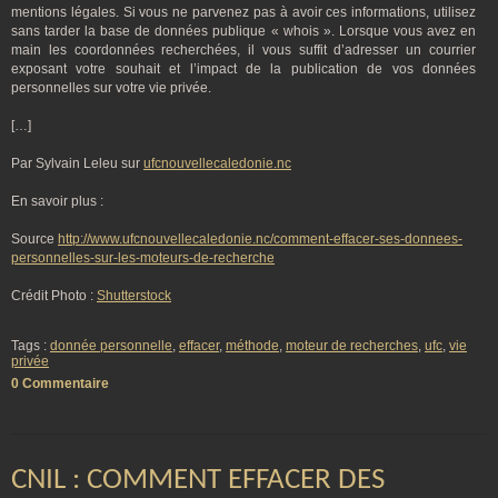
mentions légales. Si vous ne parvenez pas à avoir ces informations, utilisez
sans tarder la base de données publique « whois ». Lorsque vous avez en
main les coordonnées recherchées, il vous suffit d’adresser un courrier
exposant votre souhait et l’impact de la publication de vos données
personnelles sur votre vie privée.
[…]
Par Sylvain Leleu sur
ufcnouvellecaledonie.nc
En savoir plus :
Source
http://www.ufcnouvellecaledonie.nc/comment-effacer-ses-donnees-
personnelles-sur-les-moteurs-de-recherche
Crédit Photo :
Shutterstock
Tags :
donnée personnelle
,
effacer
,
méthode
,
moteur de recherches
,
ufc
,
vie
privée
0 Commentaire
CNIL : COMMENT EFFACER DES