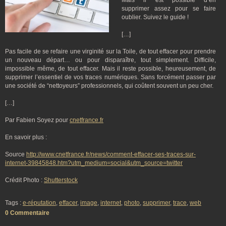
Mais il est possible d’en
supprimer assez pour se faire
oublier. Suivez le guide !
[…]
Pas facile de se refaire une virginité sur la Toile, de tout effacer pour prendre
un nouveau départ… ou pour disparaître, tout simplement. Difficile,
impossible même, de tout effacer. Mais il reste possible, heureusement, de
supprimer l’essentiel de vos traces numériques. Sans forcément passer par
une société de “nettoyeurs” professionnels, qui coûtent souvent un peu cher.
[…]
Par Fabien Soyez pour
cnetfrance.fr
En savoir plus :
Source
http://www.cnetfrance.fr/news/comment-effacer-ses-traces-sur-
internet-39845848.htm?utm_medium=social&utm_source=twitter
Crédit Photo :
Shutterstock
Tags :
e-réputation
,
effacer
,
image
,
internet
,
photo
,
supprimer
,
trace
,
web
0 Commentaire