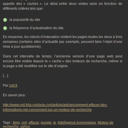
appelle des « caches ». Le délai entre deux visites varie en fonction de
différents critères tels que :
la popularité du site
la fréquence d’actualisation du site.
En moyenne, les robots d’indexation visitent les pages toutes les deux à trois
semaines (certains sites d’actualité par exemple, peuvent faire l’objet d’une
mise à jour quotidienne).
Dans cet intervalle de temps, l’ancienne version d’une page web peut
encore être visible depuis le « cache » des moteurs de recherche, même si
la page a été modifiée sur le site d’origine.
[…]
Par
cnil.fr
En savoir plus :
http://www.cnil.fr/la-cnil/actu-cnil/article/article/comment-effacer-des-
informations-me-concernant-sur-un-moteur-de-recherche
Tags :
bing
,
cnil
,
effacer
,
google
,
ie
,
Intelligence économique
,
Moteur de
recherche
,
yahoo