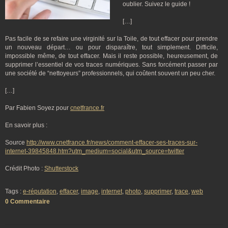
oublier. Suivez le guide !
[…]
Pas facile de se refaire une virginité sur la Toile, de tout effacer pour prendre
un nouveau départ… ou pour disparaître, tout simplement. Difficile,
impossible même, de tout effacer. Mais il reste possible, heureusement, de
supprimer l’essentiel de vos traces numériques. Sans forcément passer par
une société de “nettoyeurs” professionnels, qui coûtent souvent un peu cher.
[…]
Par Fabien Soyez pour
cnetfrance.fr
En savoir plus :
Source
http://www.cnetfrance.fr/news/comment-effacer-ses-traces-sur-
internet-39845848.htm?utm_medium=social&utm_source=twitter
Crédit Photo :
Shutterstock
Tags :
e-réputation
,
effacer
,
image
,
internet
,
photo
,
supprimer
,
trace
,
web
0 Commentaire