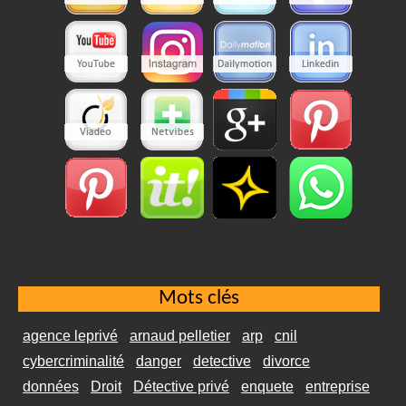
Mots clés
agence leprivé
arnaud pelletier
arp
cnil
cybercriminalité
danger
detective
divorce
données
Droit
Détective privé
enquete
entreprise