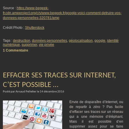
Source :
https://www-begeek-
fr.cdn.ampproject.org/c/s/www.begeek.fr/google-voici-comment-detruire-vos-
donnees-personnelles-320781/amp
Crédit Photo :
Shutterstock
Tags :
destruction
,
données personnelles
,
géolocalisation
,
google
,
identité
numérique
,
supprimer
,
vie privée
1 Commentaire
EFFACER SES TRACES SUR INTERNET,
C’EST POSSIBLE …
Posté par Arnaud Pelletier le 14 décembre 2016
Envie de disparaître d’Internet, ou
de repartir à zéro ? Pas facile
d’effacer ses traces sur un réseau
qui a une mémoire d’éléphant.
Mais il est possible d’en
supprimer assez pour se faire