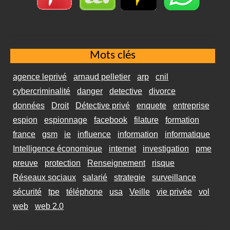
Mots clés
agence leprivé
arnaud pelletier
arp
cnil
cybercriminalité
danger
detective
divorce
données
Droit
Détective privé
enquete
entreprise
espion
espionnage
facebook
filature
formation
france
gsm
ie
influence
information
informatique
Intelligence économique
internet
investigation
pme
preuve
protection
Renseignement
risque
Réseaux sociaux
salarié
strategie
surveillance
sécurité
tpe
téléphone
usa
Veille
vie privée
vol
web
web 2.0