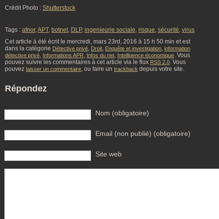
Crédit Photo :
Shutterstock
Tags :
afnor
,
APT
,
botnet
,
DLP
,
ingenieurie sociale
,
risque
,
sécurité
,
virus
Cet article à été écrit le mercredi, mars 23rd, 2016 à 15 h 50 min et est
dans la catégorie
,
,
,
Détective privé
Droit
Enquête et investigation
information
,
,
,
. Vous
détective privé
Informations APR
Infos du net
Intelligence économique
pouvez suivre les commentaires à cet article via le flux
. Vous
RSS 2.0
pouvez
, ou faire un
depuis votre site.
laisser un commentaire
trackback
Répondez
Nom (obligatoire)
Email (non publié) (obligatoire)
Site web