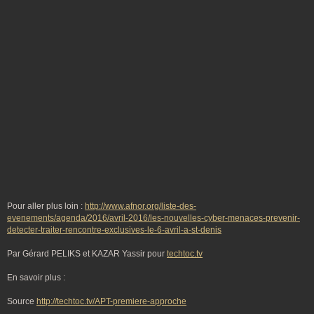
Pour aller plus loin :
http://www.afnor.org/liste-des-
evenements/agenda/2016/avril-2016/les-nouvelles-cyber-menaces-prevenir-
detecter-traiter-rencontre-exclusives-le-6-avril-a-st-denis
Par Gérard PELIKS et KAZAR Yassir pour
techtoc.tv
En savoir plus :
Source
http://techtoc.tv/APT-premiere-approche