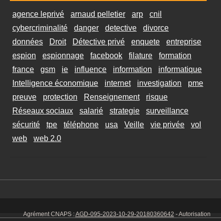
agence leprivé
arnaud pelletier
arp
cnil
cybercriminalité
danger
detective
divorce
données
Droit
Détective privé
enquete
entreprise
espion
espionnage
facebook
filature
formation
france
gsm
ie
influence
information
informatique
Intelligence économique
internet
investigation
pme
preuve
protection
Renseignement
risque
Réseaux sociaux
salarié
strategie
surveillance
sécurité
tpe
téléphone
usa
Veille
vie privée
vol
web
web 2.0
Agrément CNAPS :
AGD-095-2023-10-29-20180360642
- Autorisation