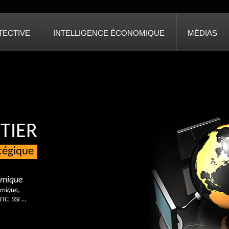
TECTIVE
INTELLIGENCE ÉCONOMIQUE
MÉDIAS
TIER
atégique
nomique
omique,
TIC, SSI …