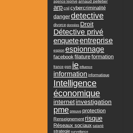
arnaud pelletier
agence leprivé
arp
cybercriminalité
cnil
detective
danger
Droit
divorce
données
Détective privé
entreprise
enquete
espionnage
espion
formation
facebook
filature
ie
france
gsm
influence
information
informatique
Intelligence
économique
internet
investigation
pme
protection
preuve
risque
Renseignement
Réseaux sociaux
salarié
strategie
surveillance