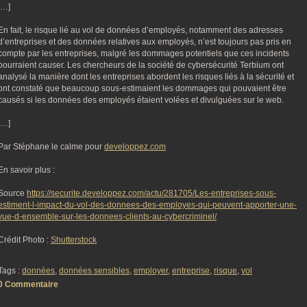
[…]
En fait, le risque lié au vol de données d’employés, notamment des adresses
d’entreprises et des données relatives aux employés, n’est toujours pas pris en
compte par les entreprises, malgré les dommages potentiels que ces incidents
pourraient causer. Les chercheurs de la société de cybersécurité Terbium ont
analysé la manière dont les entreprises abordent les risques liés à la sécurité et
ont constaté que beaucoup sous-estimaient les dommages qui pouvaient être
causés si les données des employés étaient volées et divulguées sur le web.
[…]
Par Stéphane le calme pour
developpez.com
En savoir plus :
Source
https://securite.developpez.com/actu/281705/Les-entreprises-sous-
estiment-l-impact-du-vol-des-donnees-des-employes-qui-peuvent-apporter-une-
vue-d-ensemble-sur-les-donnees-clients-au-cybercriminel/
Crédit Photo :
Shutterstock
Tags :
données
,
données sensibles
,
employer
,
entreprise
,
risque
,
vol
0 Commentaire