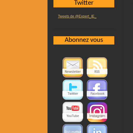
Twitter
Tweets de @Expert_IE_
Abonnez vous