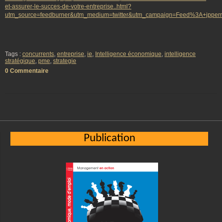
et-assurer-le-succes-de-votre-entreprise..html?
utm_source=feedburner&utm_medium=twitter&utm_campaign=Feed%3A+jpper
Tags :
concurrents
,
entreprise
,
ie
,
Intelligence économique
,
intelligence
stratégique
,
pme
,
strategie
0 Commentaire
Publication