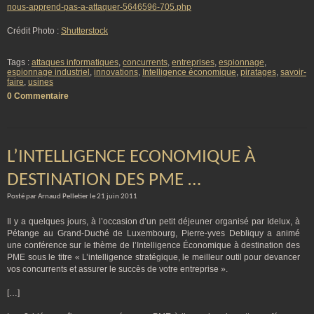
nous-apprend-pas-a-attaquer-5646596-705.php
Crédit Photo :
Shutterstock
Tags :
attaques informatiques
,
concurrents
,
entreprises
,
espionnage
,
espionnage industriel
,
innovations
,
Intelligence économique
,
piratages
,
savoir-
faire
,
usines
0 Commentaire
L’INTELLIGENCE ECONOMIQUE À
DESTINATION DES PME …
Posté par Arnaud Pelletier le 21 juin 2011
Il y a quelques jours, à l’occasion d’un petit déjeuner organisé par Idelux, à
Pétange au Grand-Duché de Luxembourg, Pierre-yves Debliquy a animé
une conférence sur le thème de l’Intelligence Économique à destination des
PME sous le titre « L’intelligence stratégique, le meilleur outil pour devancer
vos concurrents et assurer le succès de votre entreprise ».
[…]