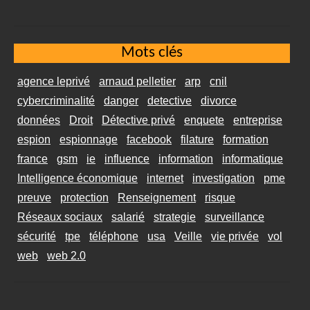
Mots clés
agence leprivé
arnaud pelletier
arp
cnil
cybercriminalité
danger
detective
divorce
données
Droit
Détective privé
enquete
entreprise
espion
espionnage
facebook
filature
formation
france
gsm
ie
influence
information
informatique
Intelligence économique
internet
investigation
pme
preuve
protection
Renseignement
risque
Réseaux sociaux
salarié
strategie
surveillance
sécurité
tpe
téléphone
usa
Veille
vie privée
vol
web
web 2.0