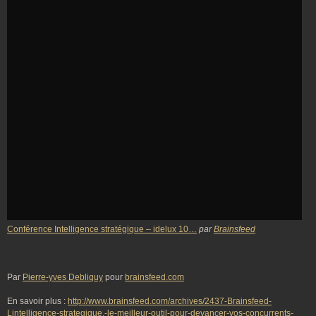
Conférence Intelligence stratégique – idelux 10…
par
Brainsfeed
Par
Pierre-yves Debliquy
pour
brainsfeed.com
En savoir plus :
http://www.brainsfeed.com/archives/2437-Brainsfeed-
Lintelligence-strategique,-le-meilleur-outil-pour-devancer-vos-concurrents-