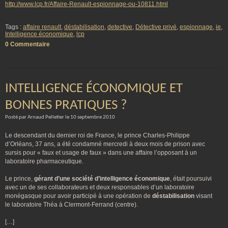
http://www.lcp.fr/Affaire-Renault-espionnage-ou-10811.html
Tags :
affaire renault
,
déstabilisation
,
detective
,
Détective privé
,
espionnage
,
ie
,
Intelligence économique
,
lcp
0 Commentaire
INTELLIGENCE ÉCONOMIQUE ET
BONNES PRATIQUES ?
Posté par Arnaud Pelletier le 10 septembre 2010
Le descendant du dernier roi de France, le prince Charles-Philippe
d’Orléans, 37 ans, a été condamné mercredi à deux mois de prison avec
sursis pour « faux et usage de faux » dans une affaire l’opposant à un
laboratoire pharmaceutique.
Le prince,
gérant d’une société d’intelligence économique
, était poursuivi
avec un de ses collaborateurs et deux responsables d’un laboratoire
monégasque pour avoir participé à une opération de
déstabilisation
visant
le laboratoire Théa à Clermont-Ferrand (centre).
[…]