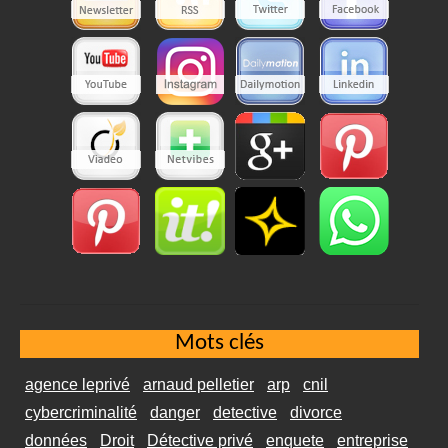
Mots clés
agence leprivé
arnaud pelletier
arp
cnil
cybercriminalité
danger
detective
divorce
données
Droit
Détective privé
enquete
entreprise