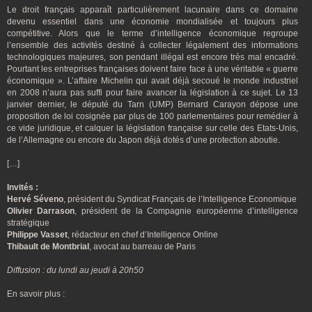
Le droit français apparaît particulièrement lacunaire dans ce domaine
devenu essentiel dans une économie mondialisée et toujours plus
compétitive. Alors que le terme d’intelligence économique regroupe
l’ensemble des activités destiné à collecter légalement des informations
technologiques majeures, son pendant illégal est encore très mal encadré.
Pourtant les entreprises françaises doivent faire face à une véritable « guerre
économique ». L’affaire Michelin qui avait déjà secoué le monde industriel
en 2008 n’aura pas suffi pour faire avancer la législation à ce sujet. Le 13
janvier dernier, le député du Tarn (UMP) Bernard Carayon dépose une
proposition de loi cosignée par plus de 100 parlementaires pour remédier à
ce vide juridique, et calquer la législation française sur celle des Etats-Unis,
de l’Allemagne ou encore du Japon déjà dotés d’une protection aboutie.
[…]
Invités :
Hervé Séveno
, président du Syndicat Français de l’Intelligence Economique
Olivier Darrason
, président de la Compagnie européenne d’intelligence
stratégique
Philippe Vasset
, rédacteur en chef d’Intelligence Online
Thibault de Montbrial
, avocat au barreau de Paris
Diffusion : du lundi au jeudi à 20h50
En savoir plus :