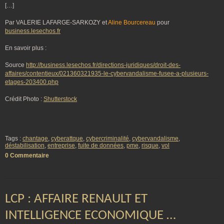
[…]
Par VALERIE LAFARGE-SARKOZY et
Aline Bourcereau
pour
business.lesechos.fr
En savoir plus :
Source
http://business.lesechos.fr/directions-juridiques/droit-des-
affaires/contentieux/021360321935-le-cybervandalisme-fusee-a-plusieurs-
etages-203400.php
Crédit Photo :
Shutterstock
Tags :
chantage
,
cyberattque
,
cybercriminalité
,
cybervandalisme
,
déstabilisation
,
entreprise
,
fuite de données
,
pme
,
risque
,
vol
0 Commentaire
LCP : AFFAIRE RENAULT ET
INTELLIGENCE ECONOMIQUE …