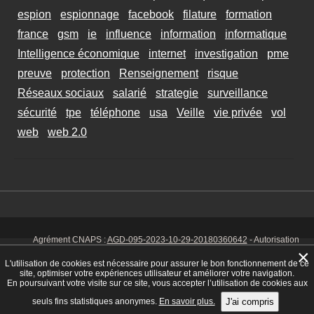
espion
espionnage
facebook
filature
formation
france
gsm
ie
influence
information
informatique
Intelligence économique
internet
investigation
pme
preuve
protection
Renseignement
risque
Réseaux sociaux
salarié
strategie
surveillance
sécurité
tpe
téléphone
usa
Veille
vie privée
vol
web
web 2.0
Agrément CNAPS :
AGD-095-2023-10-29-20180360642
- Autorisation
d’exercer CNAPS :
AUT-095-2113-01-07-20140365170
- SIRET 449 086
×
925 00038 - Code NAF 8030 Z -
Mentions Légales
-
Cookies
Tél. : 06 14
L'utilisation de cookies est nécessaire pour assurer le bon fonctionnement de ce
01 75 32
site, optimiser votre expériences utilisateur et améliorer votre navigation.
En poursuivant votre visite sur ce site, vous accepter l’utilisation de cookies aux
seuls fins statistiques anonymes.
En savoir plus.
J'ai compris