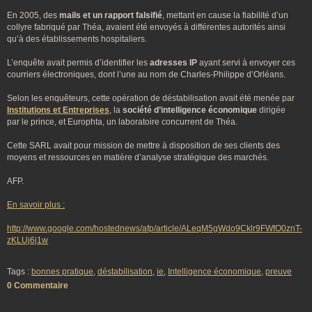
En 2005, des
mails et un rapport falsifié
, mettant en cause la fiabilité d’un
collyre fabriqué par Théa, avaient été envoyés à différentes autorités ainsi
qu’à des établissements hospitaliers.
L’enquête avait permis d’identifier les
adresses IP
ayant servi à envoyer ces
courriers électroniques, dont l’une au nom de Charles-Philippe d’Orléans.
Selon les enquêteurs, cette opération de déstabilisation avait été menée par
Institutions et Entreprises
, la
société d’intelligence économique
dirigée
par le prince, et Europhta, un laboratoire concurrent de Théa.
Cette SARL avait pour mission de mettre à disposition de ses clients des
moyens et ressources en matière d’analyse stratégique des marchés.
AFP.
En savoir plus :
http://www.google.com/hostednews/afp/article/ALeqM5gWdo9Cklr9FWfO0znT-
zKLUj6j1w
Tags :
bonnes pratique
,
déstabilisation
,
ie
,
Intelligence économique
,
preuve
0 Commentaire