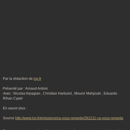
Par la rédaction de
lcp.fr
Présenté par :
Arnaud Ardoin
Avec :
Nicolas Arpagian , Christian Harbulot , Mounir Mahjoubi , Eduardo
Rihan Cypel
En savoir plus :
Source
http://www.lcp.fr/emissions/ca-vous-regarde/282211-ca-vous-regarde