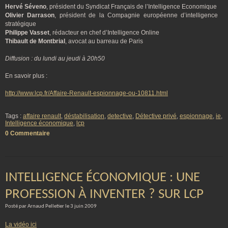
Hervé Séveno
, président du Syndicat Français de l’Intelligence Economique
Olivier Darrason
, président de la Compagnie européenne d’intelligence
stratégique
Philippe Vasset
, rédacteur en chef d’Intelligence Online
Thibault de Montbrial
, avocat au barreau de Paris
Diffusion : du lundi au jeudi à 20h50
En savoir plus :
http://www.lcp.fr/Affaire-Renault-espionnage-ou-10811.html
Tags :
affaire renault
,
déstabilisation
,
detective
,
Détective privé
,
espionnage
,
ie
,
Intelligence économique
,
lcp
0 Commentaire
INTELLIGENCE ÉCONOMIQUE : UNE
PROFESSION À INVENTER ? SUR LCP
Posté par Arnaud Pelletier le 3 juin 2009
La vidéo ici