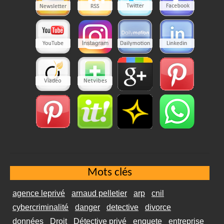
Mots clés
agence leprivé
arnaud pelletier
arp
cnil
cybercriminalité
danger
detective
divorce
données
Droit
Détective privé
enquete
entreprise