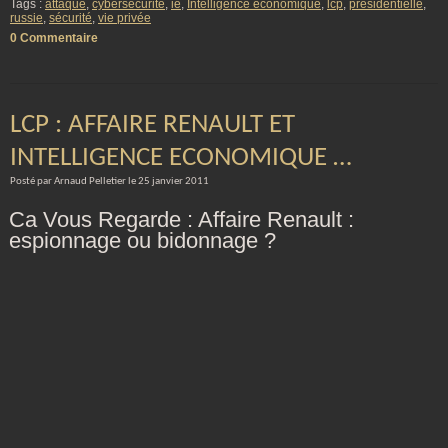
Tags :
attaque
,
cybersécurité
,
ie
,
Intelligence économique
,
lcp
,
présidentielle
,
russie
,
sécurité
,
vie privée
0 Commentaire
LCP : AFFAIRE RENAULT ET
INTELLIGENCE ECONOMIQUE …
Posté par Arnaud Pelletier le 25 janvier 2011
Ca Vous Regarde : Affaire Renault :
espionnage ou bidonnage ?