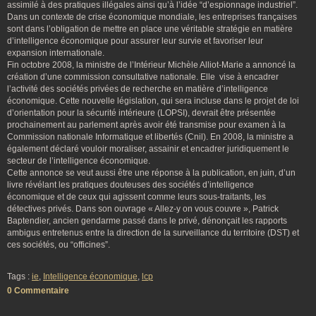
assimilé à des pratiques illégales ainsi qu’à l’idée “d’espionnage industriel”.
Dans un contexte de crise économique mondiale, les entreprises françaises
sont dans l’obligation de mettre en place une véritable stratégie en matière
d’intelligence économique pour assurer leur survie et favoriser leur
expansion internationale.
Fin octobre 2008, la ministre de l’Intérieur Michèle Alliot-Marie a annoncé la
création d’une commission consultative nationale. Elle vise à encadrer
l’activité des sociétés privées de recherche en matière d’intelligence
économique. Cette nouvelle législation, qui sera incluse dans le projet de loi
d’orientation pour la sécurité intérieure (LOPSI), devrait être présentée
prochainement au parlement après avoir été transmise pour examen à la
Commission nationale Informatique et libertés (Cnil). En 2008, la ministre a
également déclaré vouloir moraliser, assainir et encadrer juridiquement le
secteur de l’intelligence économique.
Cette annonce se veut aussi être une réponse à la publication, en juin, d’un
livre révélant les pratiques douteuses des sociétés d’intelligence
économique et de ceux qui agissent comme leurs sous-traitants, les
détectives privés. Dans son ouvrage « Allez-y on vous couvre », Patrick
Baptendier, ancien gendarme passé dans le privé, dénonçait les rapports
ambigus entretenus entre la direction de la surveillance du territoire (DST) et
ces sociétés, ou “officines”.
Tags :
ie
,
Intelligence économique
,
lcp
0 Commentaire