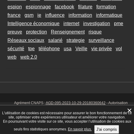
espion
espionnage
facebook
filature
formation
france
gsm
ie
influence
information
informatique
Intelligence économique
internet
investigation
pme
preuve
protection
Renseignement
risque
Réseaux sociaux
salarié
strategie
surveillance
sécurité
tpe
téléphone
usa
Veille
vie privée
vol
web
web 2.0
Agrément CNAPS :
AGD-095-2023-10-29-20180360642
- Autorisation
d’exercer CNAPS :
AUT-095-2113-01-07-20140365170
- SIRET 449 086
×
925 00038 - Code NAF 8030 Z -
Mentions Légales
-
Cookies
Tél. : 06 14
L'utilisation de cookies est nécessaire pour assurer le bon fonctionnement de ce
01 75 32
site, optimiser votre expériences utilisateur et améliorer votre navigation.
En poursuivant votre visite sur ce site, vous accepter l’utilisation de cookies aux
seuls fins statistiques anonymes.
En savoir plus.
J'ai compris