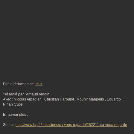
Par la rédaction de
lcp.fr
Présenté par :
Arnaud Ardoin
Avec :
Nicolas Arpagian , Christian Harbulot , Mounir Mahjoubi , Eduardo
Rihan Cypel
En savoir plus :
Source
http://www.lcp.fr/emissions/ca-vous-regarde/282211-ca-vous-regarde