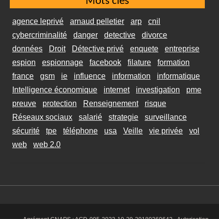
Mots clés
agence leprivé
arnaud pelletier
arp
cnil
cybercriminalité
danger
detective
divorce
données
Droit
Détective privé
enquete
entreprise
espion
espionnage
facebook
filature
formation
france
gsm
ie
influence
information
informatique
Intelligence économique
internet
investigation
pme
preuve
protection
Renseignement
risque
Réseaux sociaux
salarié
strategie
surveillance
sécurité
tpe
téléphone
usa
Veille
vie privée
vol
web
web 2.0