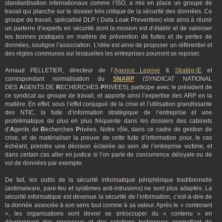
standardisation internationaux comme l’ISO, a mis en place un groupe de
travail qui planche sur le dossier très critique de la sécurité des données. Ce
groupe de travail, spécialisé DLP ( Data Leak Prevention) vise ainsi à réunir
un parterre d’experts en sécurité dont la mission est d’établir et de valoriser
les bonnes pratiques en matière de prévention de fuites et de pertes de
données, souligne l’association. L’idée est ainsi de proposer un référentiel et
des règles communes sur lesquelles les entreprises pourront se reposer.
Arnaud PELLETIER, directeur de l’
Agence Leprivé
&
Stratég-IE
et
correspondant normalisation du
SNARP
(SYNDICAT NATIONAL
DES
A
GENTS DE
R
ECHERCHES
P
RIVEES), participe avec le président de
ce syndicat au groupe de travail, et apporte ainsi l’expertise des ARP en la
matière. En effet, sous l’effet conjugué de la crise et l’utilisation grandissante
des NTIC, la fuite d’information stratégique de l’entreprise et une
problématique de plus en plus fréquente dans les dossiers des cabinets
d’
A
gents de
R
echerches
P
rivées. Notre rôle, dans ce cadre de gestion de
crise, et de matérialiser la preuve de cette fuite d’information pour, le cas
échéant, prendre une décision éclairée au sein de l’entreprise victime, et
dans certain cas aller en justice si l’on parle de concurrence déloyale ou de
vol de données par exemple.
De fait, les outils de la sécurité informatique périphérique traditionnelle
(antimalware, pare-feu et systèmes anti-intrusions) ne sont plus adaptés. La
sécurité informatique est devenue la sécurité de l’information, c’est-à-dire de
la donnée associée à son sens tout comme à sa valeur. Après le « contenant
», les organisations vont devoir se préoccuper du « contenu » en