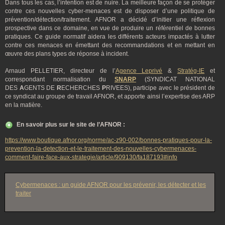
Dans tous les cas, l’intention est de nuire. La meilleure façon de se protéger
contre ces nouvelles cyber-menaces est de disposer d’une politique de
prévention/détection/traitement. AFNOR a décidé d’initier une réflexion
prospective dans ce domaine, en vue de produire un référentiel de bonnes
pratiques. Ce guide normatif aidera les différents acteurs impactés à lutter
contre ces menaces en émettant des recommandations et en mettant en
œuvre des plans types de réponse à incident.
Arnaud PELLETIER, directeur de l’
Agence Leprivé
&
Stratég-IE
et
correspondant normalisation du
SNARP
(SYNDICAT NATIONAL
DES
A
GENTS DE
R
ECHERCHES
P
RIVEES), participe avec le président de
ce syndicat au groupe de travail AFNOR, et apporte ainsi l’expertise des ARP
en la matière.
En savoir plus sur le site de l’AFNOR :
https://www.boutique.afnor.org/norme/ac-z90-002/bonnes-pratiques-pour-la-
prevention-la-detection-et-le-traitement-des-nouvelles-cybermenaces-
comment-faire-face-aux-strategie/article/909130/fa187193#info
Cybermenaces : un guide AFNOR pour les prévenir, les détecter et les
traiter