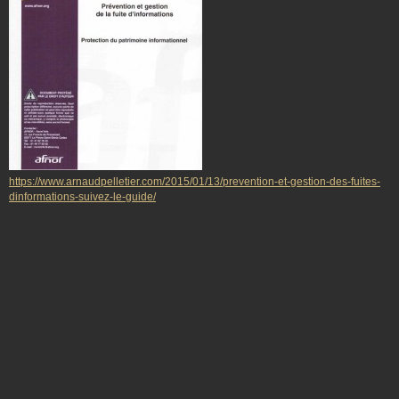
https://www.arnaudpelletier.com/2015/01/13/prevention-et-gestion-des-fuites-
dinformations-suivez-le-guide/