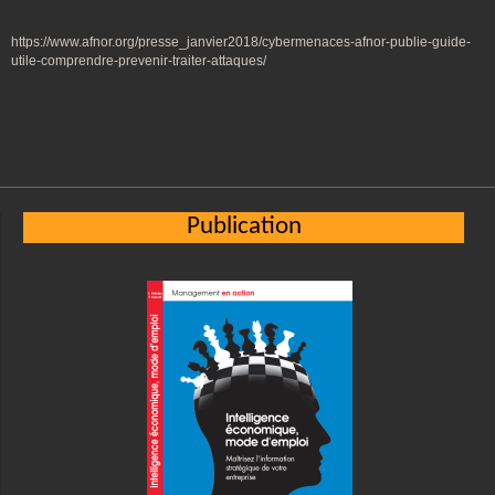
https://www.afnor.org/presse_janvier2018/cybermenaces-afnor-publie-guide-
utile-comprendre-prevenir-traiter-attaques/
Publication