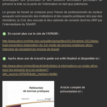
développant des processus et des solutions techniques permettant de
prévenir la fuite ou la perte de l’information en tant que patrimoine.
Le groupe de travail se compose pour l’heure de professionnels du secteur
auxquels sont associés des institutions et des experts juridiques tels que des
ministères, la Cnil, des avocats et des cabinets de conseils dont les ARP par
l’intermédiaire du SNARP.
En savoir plus sur le site de l’AFNOR :
http://www.afnor.org/liste-des-actualites/actualites/2013/octobre-2013/data-
leak-prevention-elaboration-du-1er-guide-de-bonnes-pratiques-afnor-
interview-du-president-du-groupe-de-travail
Après deux ans de travail le guide est enfin finalisé et disponible ici :
http://www.afnor.org/profils/activite/tic/fuites-d-informations-un-guide-afnor-
pour-les-prevenir-et-s-en-proteger?
utm_source=AFNOR&utm_medium=twitter
Article complet de
présentation ici :