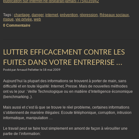
publication-sur-internet-ne-disparait-jamais-7754035942
Tags :
chantage
,
danger
,
internet
,
prévention
,
répression
,
Réseaux sociaux
,
risque
,
vie privée
,
web
0 Commentaire
LUTTER EFFICACEMENT CONTRE LES
FUITES DANS VOTRE ENTREPRISE …
Posté par Arnaud Pelletier le 18 mai 2009
Aujourd’hui la plupart des informations se trouvent à porter de main, sans
difficulté et en toute légalité: Internet, Presse. Mais de nouvelles méthodes
ont vu le jour : Veille Technologique ou en matière d’Intelligence économique
(benchmarking..).
Mais aussi et c’est là que se trouve le réel probleme, certaines informations
s’obtiennent de manière illégales: Ecoute téléphonique, corruption, intrusion
informatique, manipulation …
Le travail peut se faire tout simplement en amont de façon à vérouiller une
partie de l’information: