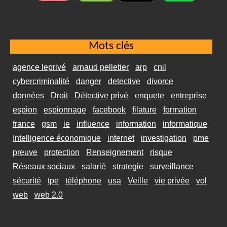
Mots clés
agence leprivé
arnaud pelletier
arp
cnil
cybercriminalité
danger
detective
divorce
données
Droit
Détective privé
enquete
entreprise
espion
espionnage
facebook
filature
formation
france
gsm
ie
influence
information
informatique
Intelligence économique
internet
investigation
pme
preuve
protection
Renseignement
risque
Réseaux sociaux
salarié
strategie
surveillance
sécurité
tpe
téléphone
usa
Veille
vie privée
vol
web
web 2.0