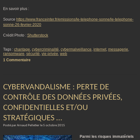
En savoir plus :
Source
https://www.franceinter.fr/emissions/le-telephone-sonne/le-telephone-
sonne-26-fevrier-2020
Crédit Photo :
Shutterstock
Tags :
chantage
,
cybercriminalité
,
cybermalveillance
,
internet
,
messagerie
,
ransomware
,
sécurité
,
vie privée
,
web
1 Commentaire
CYBERVANDALISME : PERTE DE
CONTRÔLE DES DONNÉES PRIVÉES,
CONFIDENTIELLES ET/OU
STRATÉGIQUES …
Posté par Arnaud Pelletier le 5 octobre 2015
Parmi les risques immatériels