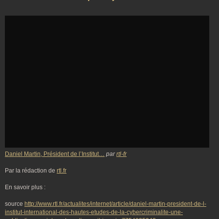
Daniel Martin, Président de l’Institut…
par
rtl-fr
Par la rédaction de
rtl.fr
En savoir plus :
source
http://www.rtl.fr/actualites/internet/article/daniel-martin-president-de-l-
institut-international-des-hautes-etudes-de-la-cybercriminalite-une-