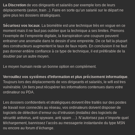
La Discretion
de vos dirigeants et salariés par exemple lors de leurs
déplacements (avion, train ..). Faire en sorte qu’un salarié sur le départ ne
gère plus les dossiers stratégiques.
Sécurisez vos locaux
. La biométrie est une technique très en vogue en ce
moment mais il ne faut pas oublier que la technique a ses limites. Prenons
l’exemple de l’empreinte digitale, la transpiration une coupure peuvent
entrainer une anomalie dans le dessin d’une empreinte. De ce fait la plupart
des constructeurs augmentent le taux de faux rejets. En conclusion il ne faut
pas donner entière confiance à ce type de technique, il est préférable de la
doubler par un autre moyen.
Le moyen humain reste un bonne option en complément.
Verrouillez vos systèmes d’information et plus précisement informatique
.
Toujours lors des déplacements de vos dirigeants et salariés, le wifi est tres
vulnérable. Un tiers peut récupérer les informations contenues dans votre
ordinateur ou PDA.
Les dossiers confidentiels et stratégiques doivent être traités sur des postes
de travail non connectés au réseau, vos ordinateurs doivent disposer de
logiciels de détection d’erreur ou d’intrusion (installez des logiciels de
sécurité antivirus, anti spyware, anti spam …). N’autorisez pas n’importe quel
télchargement, bannissez l’accès au messagerie instantanée du type MSN
ou encore au forum d’échange.