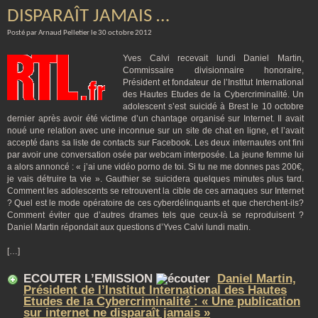
DISPARAÎT JAMAIS …
Posté par Arnaud Pelletier le 30 octobre 2012
Yves Calvi recevait lundi Daniel Martin,
Commissaire divisionnaire honoraire,
Président et fondateur de l’Institut International
des Hautes Etudes de la Cybercriminalité. Un
adolescent s’est suicidé à Brest le 10 octobre
dernier après avoir été victime d’un chantage organisé sur Internet. Il avait
noué une relation avec une inconnue sur un site de chat en ligne, et l’avait
accepté dans sa liste de contacts sur Facebook. Les deux internautes ont fini
par avoir une conversation osée par webcam interposée. La jeune femme lui
a alors annoncé : « j’ai une vidéo porno de toi. Si tu ne me donnes pas 200€,
je vais détruire ta vie ». Gauthier se suicidera quelques minutes plus tard.
Comment les adolescents se retrouvent la cible de ces arnaques sur Internet
? Quel est le mode opératoire de ces cyberdélinquants et que cherchent-ils?
Comment éviter que d’autres drames tels que ceux-là se reproduisent ?
Daniel Martin répondait aux questions d’Yves Calvi lundi matin.
[…]
ECOUTER L’EMISSION
Daniel Martin,
Président de l’Institut International des Hautes
Etudes de la Cybercriminalité : « Une publication
sur internet ne disparaît jamais »