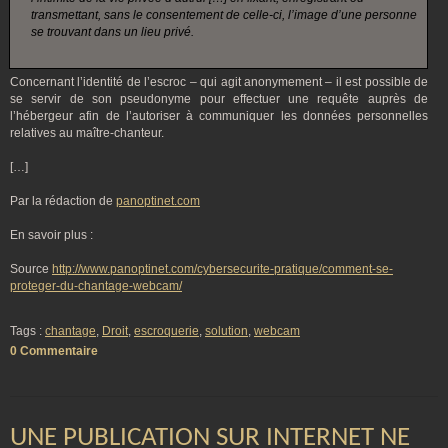
transmettant, sans le consentement de celle-ci, l’image d’une personne
se trouvant dans un lieu privé.
Concernant l’identité de l’escroc – qui agit anonymement – il est possible de
se servir de son pseudonyme pour effectuer une requête auprès de
l’hébergeur afin de l’autoriser à communiquer les données personnelles
relatives au maître-chanteur.
[…]
Par la rédaction de
panoptinet.com
En savoir plus :
Source
http://www.panoptinet.com/cybersecurite-pratique/comment-se-
proteger-du-chantage-webcam/
Tags :
chantage
,
Droit
,
escroquerie
,
solution
,
webcam
0 Commentaire
UNE PUBLICATION SUR INTERNET NE