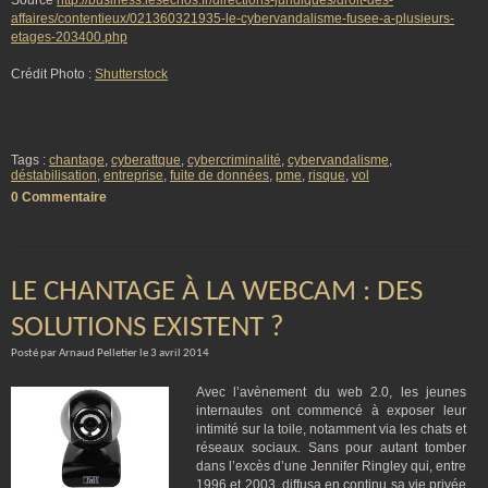
Source
http://business.lesechos.fr/directions-juridiques/droit-des-
affaires/contentieux/021360321935-le-cybervandalisme-fusee-a-plusieurs-
etages-203400.php
Crédit Photo :
Shutterstock
Tags :
chantage
,
cyberattque
,
cybercriminalité
,
cybervandalisme
,
déstabilisation
,
entreprise
,
fuite de données
,
pme
,
risque
,
vol
0 Commentaire
LE CHANTAGE À LA WEBCAM : DES
SOLUTIONS EXISTENT ?
Posté par Arnaud Pelletier le 3 avril 2014
Avec l’avènement du web 2.0, les jeunes
internautes ont commencé à exposer leur
intimité sur la toile, notamment via les chats et
réseaux sociaux. Sans pour autant tomber
dans l’excès d’une Jennifer Ringley qui, entre
1996 et 2003, diffusa en continu sa vie privée