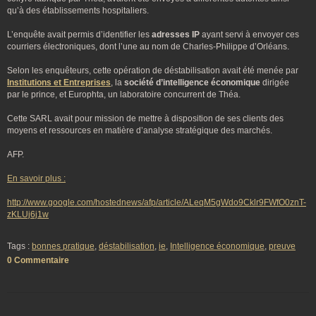
qu’à des établissements hospitaliers.
L’enquête avait permis d’identifier les
adresses IP
ayant servi à envoyer ces
courriers électroniques, dont l’une au nom de Charles-Philippe d’Orléans.
Selon les enquêteurs, cette opération de déstabilisation avait été menée par
Institutions et Entreprises
, la
société d’intelligence économique
dirigée
par le prince, et Europhta, un laboratoire concurrent de Théa.
Cette SARL avait pour mission de mettre à disposition de ses clients des
moyens et ressources en matière d’analyse stratégique des marchés.
AFP.
En savoir plus :
http://www.google.com/hostednews/afp/article/ALeqM5gWdo9Cklr9FWfO0znT-
zKLUj6j1w
Tags :
bonnes pratique
,
déstabilisation
,
ie
,
Intelligence économique
,
preuve
0 Commentaire