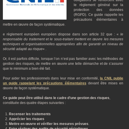
obligations se renforcent avec
le règlement général sur la
protection des données
(RGPD). Ce guide rappelle les
précautions élémentaires à
mettre en œuvre de façon systématique.
e règlement européen européen dispose dans son article 32 que : «
le
responsable du traitement et le sous-traitant mettent en œuvre les mesures
techniques et organisationnelles appropriées afin de garantir un niveau de
sécurité adapté au risque
« .
Or, il est parfois difficile, lorsque l’on n’est pas familier avec les méthodes de
gestion des risques, de mettre en œuvre une telle démarche et de s’assurer
que le minimum a bien été fait.
Pour aider les professionnels dans leur mise en conformité,
la CNIL publie
un guide rappelant les précautions élémentaires
devant être mises en
œuvre de façon systématique.
Ce guide peut être utilisé dans le cadre d’une gestion des risques
,
constituée des quatre étapes suivantes :
Recenser les traitements
Apprécier les risques
Mettre en œuvre et vérifier les mesures prévues
.
Faire réaliser des audits de sécurité périodiques
.