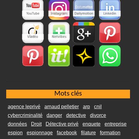
Mots clés
agence leprivé
arnaud pelletier
arp
cnil
cybercriminalité
danger
detective
divorce
données
Droit
Détective privé
enquete
entreprise
espion
espionnage
facebook
filature
formation