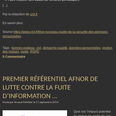
[…]
Par la rédaction de
cnil.fr
En savoir plus :
Source
https://www.cnil.fr/fr/un-nouveau-guide-de-la-securite-des-donnees-
personnelles
Tags :
bonnes pratique
,
cnil
,
démarche qualité
,
données personnelles
,
gestion
des risques
,
guide
,
RGPD
0 Commentaire
PREMIER RÉFÉRENTIEL AFNOR DE
LUTTE CONTRE LA FUITE
D’INFORMATION …
Posté par Arnaud Pelletier le 17 septembre 2014
Quel est l’impact potentiel