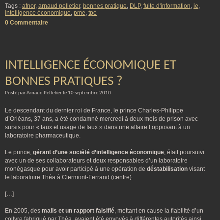
Tags :
afnor
,
arnaud pelletier
,
bonnes pratique
,
DLP
,
fuite d'information
,
ie
,
Intelligence économique
,
pme
,
tpe
0 Commentaire
INTELLIGENCE ÉCONOMIQUE ET
BONNES PRATIQUES ?
Posté par Arnaud Pelletier le 10 septembre 2010
Le descendant du dernier roi de France, le prince Charles-Philippe
d’Orléans, 37 ans, a été condamné mercredi à deux mois de prison avec
sursis pour « faux et usage de faux » dans une affaire l’opposant à un
laboratoire pharmaceutique.
Le prince,
gérant d’une société d’intelligence économique
, était poursuivi
avec un de ses collaborateurs et deux responsables d’un laboratoire
monégasque pour avoir participé à une opération de
déstabilisation
visant
le laboratoire Théa à Clermont-Ferrand (centre).
[…]
En 2005, des
mails et un rapport falsifié
, mettant en cause la fiabilité d’un
collyre fabriqué par Théa, avaient été envoyés à différentes autorités ainsi