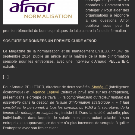
du risque de perte de ses
données ? Comment s’en
protéger ? Pour aider des
organisations à répondre
à ces questions, Afnor
publiera sous peu le
premier référentiel de bonnes pratiques de lutte contre la fuite d’information.
SOS FUITE DE DONNÉES UN PREMIER GUIDE AFNOR
Le Magazine de la normalisation et du management ENJEUX n° 347 de
septembre 2014, publie un article sur la maîtrise de la fuite d’information
sensible pour les entreprises, avec une interview d’Arnaud PELLETIER,
extraits :
[…]
Pour Arnaud PELLETIER, directeur de deux sociétés,
Stratég-IE
(intelligence
économique) et l’
Agence Leprivé
(détective privé axé sur les entreprises),
présent dans le groupe de travail, «
la compréhension du facteur humain est
essentielle dans la gestion de la fuite d’information stratégique ». « Il faut
sensibiliser le personnel, à tous les niveaux, du PDG à la secrétaire, de la
femme de ménage au stagiaire
« , insiste-t-il. Dans la société actuelle, plus
individualiste, dans laquelle le salarié n’est plus autant attaché à son
entreprise qu’auparavant, ce dernier n’a plus forcement de scrupule à quitter
l’entreprise avec son fichier client …