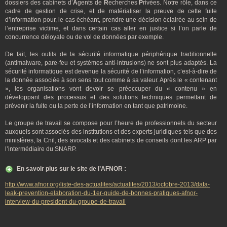
dossiers des cabinets d’
A
gents de
R
echerches
P
rivées. Notre rôle, dans ce
cadre de gestion de crise, et de matérialiser la preuve de cette fuite
d’information pour, le cas échéant, prendre une décision éclairée au sein de
l’entreprise victime, et dans certain cas aller en justice si l’on parle de
concurrence déloyale ou de vol de données par exemple.
De fait, les outils de la sécurité informatique périphérique traditionnelle
(antimalware, pare-feu et systèmes anti-intrusions) ne sont plus adaptés. La
sécurité informatique est devenue la sécurité de l’information, c’est-à-dire de
la donnée associée à son sens tout comme à sa valeur. Après le « contenant
», les organisations vont devoir se préoccuper du « contenu » en
développant des processus et des solutions techniques permettant de
prévenir la fuite ou la perte de l’information en tant que patrimoine.
Le groupe de travail se compose pour l’heure de professionnels du secteur
auxquels sont associés des institutions et des experts juridiques tels que des
ministères, la Cnil, des avocats et des cabinets de conseils dont les ARP par
l’intermédiaire du SNARP.
En savoir plus sur le site de l’AFNOR :
http://www.afnor.org/liste-des-actualites/actualites/2013/octobre-2013/data-
leak-prevention-elaboration-du-1er-guide-de-bonnes-pratiques-afnor-
interview-du-president-du-groupe-de-travail