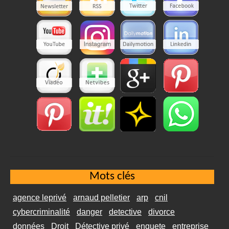
Mots clés
agence leprivé
arnaud pelletier
arp
cnil
cybercriminalité
danger
detective
divorce
données
Droit
Détective privé
enquete
entreprise