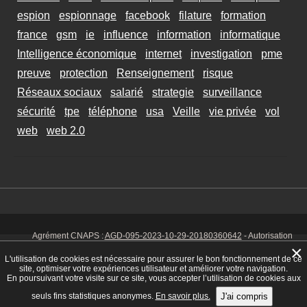
espion
espionnage
facebook
filature
formation
france
gsm
ie
influence
information
informatique
Intelligence économique
internet
investigation
pme
preuve
protection
Renseignement
risque
Réseaux sociaux
salarié
strategie
surveillance
sécurité
tpe
téléphone
usa
Veille
vie privée
vol
web
web 2.0
Agrément CNAPS :
AGD-095-2023-10-29-20180360642
- Autorisation
d’exercer CNAPS :
AUT-095-2113-01-07-20140365170
- SIRET 449 086
×
925 00038 - Code NAF 8030 Z -
Mentions Légales
-
Cookies
Tél. : 06 14
L'utilisation de cookies est nécessaire pour assurer le bon fonctionnement de ce
01 75 32
site, optimiser votre expériences utilisateur et améliorer votre navigation.
En poursuivant votre visite sur ce site, vous accepter l’utilisation de cookies aux
seuls fins statistiques anonymes.
En savoir plus.
J'ai compris