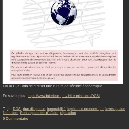
Par la DGSI afin de diffuser une culture de sécurité économique.
En savoir plus :
https://www.interieur.gouv.fr/Le-ministere/DGSI
Tags :
DGSI
,
due dilligence
,
honorabilité
,
ingérence économique
,
investigation
financiere
,
Renseignement d'affaire
,
réputation
0 Commentaire